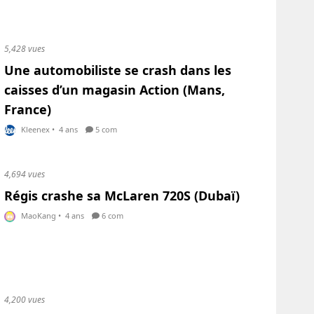
5,428 vues
Une automobiliste se crash dans les
caisses d’un magasin Action (Mans,
France)
Kleenex
•
4 ans
5 com
4,694 vues
Régis crashe sa McLaren 720S (Dubaï)
MaoKang
•
4 ans
6 com
4,200 vues