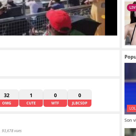
Popu
32
1
0
0
OMG
CUTE
WTF
JLBCSDP
LOL
Son vi
93,678 vues