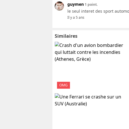
guymen
1 point.
le seul interet des sport automo
Il y a 5 ans
Similaires
OMG