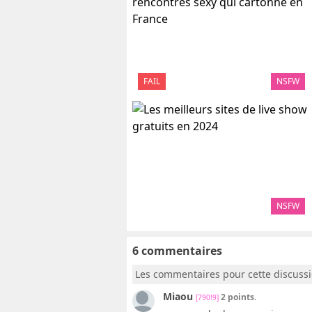
FAIL
NSFW
NSFW
6 commentaires
Les commentaires pour cette discuss
Miaou
2 points.
[790!9]