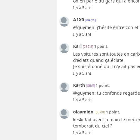
on en parle du gars qui a encore
Il y a 5 ans
A1X0
[aa7!a]
@guymen: j'hésite entre con et 
Il y a 5 ans
Karl
1 point.
[759!5]
Les voitures sont toutes en carb
d'éclats quand ça éclate.
Je suis étonné qu'il n'y ait pas
Il y a 5 ans
Karth
1 point.
[8fb!f]
@guymen: tu confonds regarder 
Il y a 5 ans
olaamigo
1 point.
[307!0]
keski fait avec sa main le mec e
tomberait du ciel ?
Il y a 5 ans