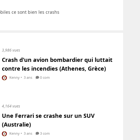
biles ce sont bien les crashs
3,986 vues
Crash d'un avion bombardier qui luttait
contre les incendies (Athenes, Grèce)
Kenny
•
3 ans
0 com
4,164 vues
Une Ferrari se crashe sur un SUV
(Australie)
Kenny
•
3 ans
3 com