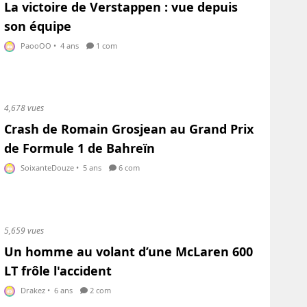
La victoire de Verstappen : vue depuis
son équipe
PaooOO
•
4 ans
1 com
4,678 vues
Crash de Romain Grosjean au Grand Prix
de Formule 1 de Bahreïn
SoixanteDouze
•
5 ans
6 com
5,659 vues
Un homme au volant d’une McLaren 600
LT frôle l'accident
Drakez
•
6 ans
2 com