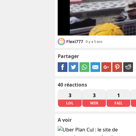
Flexi777
Il y a 5 ans
Partager
40
réactions
3
3
1
LOL
WIN
FAIL
A voir