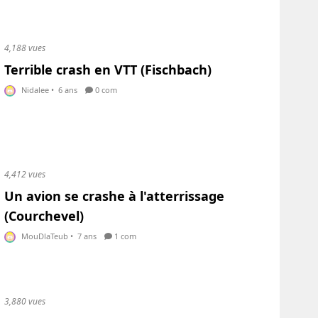
4,188 vues
Terrible crash en VTT (Fischbach)
Nidalee
•
6 ans
0 com
4,412 vues
Un avion se crashe à l'atterrissage
(Courchevel)
MouDlaTeub
•
7 ans
1 com
3,880 vues