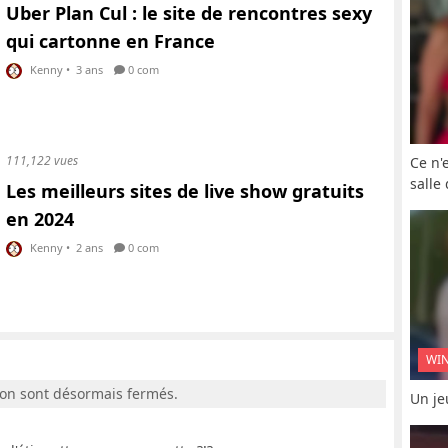
Uber Plan Cul : le site de rencontres sexy
qui cartonne en France
Kenny
•
3 ans
0 com
111,122 vues
Ce n'
salle
Les meilleurs sites de live show gratuits
en 2024
Kenny
•
2 ans
0 com
WI
ion sont désormais fermés.
Un je