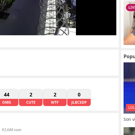
Popu
44
2
2
0
OMG
CUTE
WTF
JLBCSDP
LOL
Son vi
93,688 vues