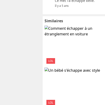
Ce mec l'a échappé belle.
Il y a 5 ans
Similaires
LOL
LOL