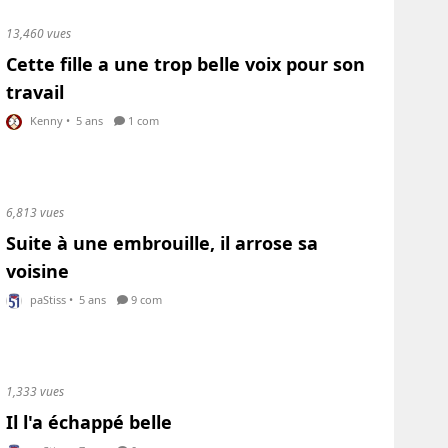
13,460 vues
Cette fille a une trop belle voix pour son
travail
Kenny
•
5 ans
1 com
6,813 vues
Suite à une embrouille, il arrose sa
voisine
paStiss
•
5 ans
9 com
1,333 vues
Il l'a échappé belle