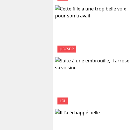
JLBCSDP
LOL