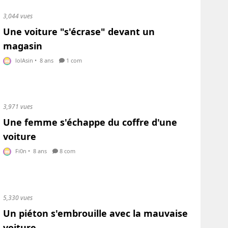
3,044 vues
Une voiture "s'écrase" devant un
magasin
lolAsin
•
8 ans
1 com
3,971 vues
Une femme s'échappe du coffre d'une
voiture
Fi0n
•
8 ans
8 com
5,330 vues
Un piéton s'embrouille avec la mauvaise
voiture