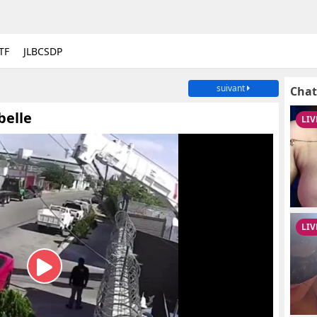
TF
JLBCSDP
suivant
Chat
belle