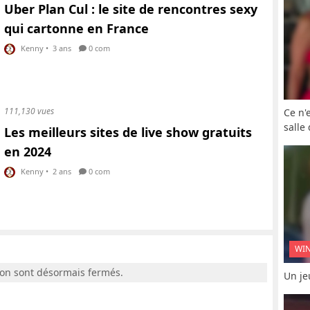
Uber Plan Cul : le site de rencontres sexy
qui cartonne en France
Kenny
•
3 ans
0 com
111,130 vues
Ce n'
salle
Les meilleurs sites de live show gratuits
en 2024
Kenny
•
2 ans
0 com
WI
ion sont désormais fermés.
Un je