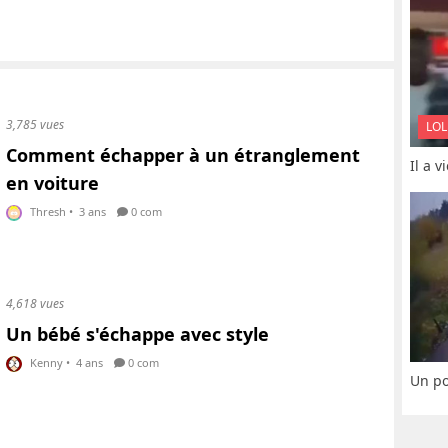
3,785 vues
LOL
Comment échapper à un étranglement
Il a 
en voiture
Thresh
•
3 ans
0 com
4,618 vues
Un bébé s'échappe avec style
Kenny
•
4 ans
0 com
Un po