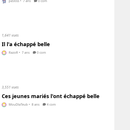
paStiss
•
7 ans
0 com
1,641 vues
Il l'a échappé belle
RazoR
•
7 ans
0 com
3,551 vues
Ces jeunes mariés l'ont échappé belle
MouDlaTeub
•
8 ans
4 com