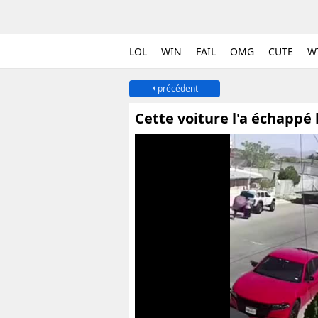
LOL
WIN
FAIL
OMG
CUTE
W
précédent
Cette voiture l'a échappé 