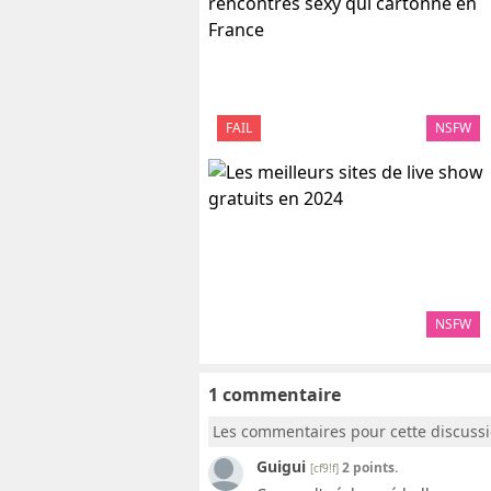
FAIL
NSFW
NSFW
1 commentaire
Les commentaires pour cette discuss
Guigui
2 points.
[cf9!f]