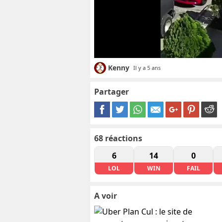
Kenny
Il y a 5 ans
Partager
68
réactions
6
14
0
LOL
WIN
FAIL
A voir