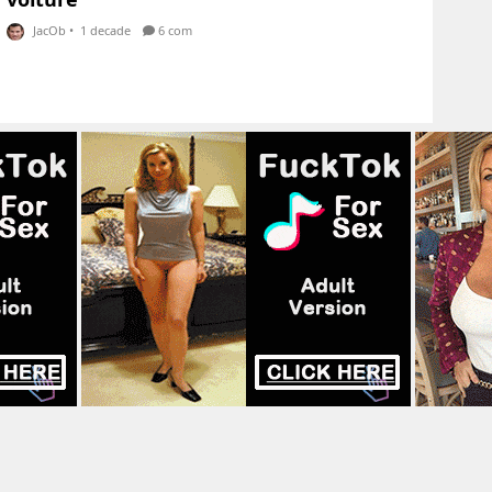
JacOb
•
1 decade
6 com