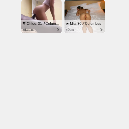
© NoKenny.com 2006/2026
Conditions d'utilisation
•
A propos
•
Contact