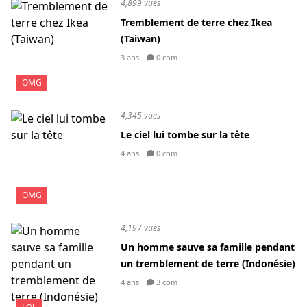
4,899 vues
Tremblement de terre chez Ikea
(Taiwan)
3 ans
0 com
OMG
4,345 vues
Le ciel lui tombe sur la tête
4 ans
0 com
OMG
4,197 vues
Un homme sauve sa famille pendant
un tremblement de terre (Indonésie)
4 ans
3 com