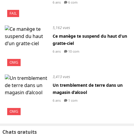
6 ans
6 com
FAIL
5,162 vues
Ce manège te suspend du haut d’un
gratte-ciel
6 ans
10 com
OMG
3,413 vues
Un tremblement de terre dans un
magasin d’alcool
6 ans
1 com
OMG
Chats gratuits