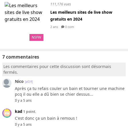
111,176 vues
Les meilleurs sites de live show
gratuits en 2024
2 ans
0 com
NSFW
7 commentaires
Les commentaires pour cette discussion sont désormais
fermés.
Nico
[af2!f]
Après ça tu refais couler un bain et tourner une machine
pcq il ou elle a dû bien se chier dessus...
Il y a 5 ans
kad
1 point.
C'est donc ça un bain à remous !
Il y a 5 ans