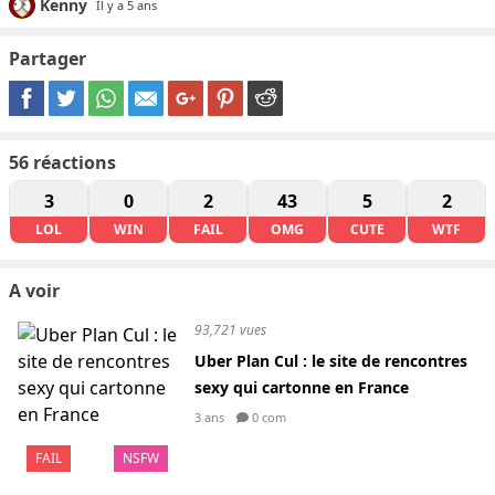
Kenny
Il y a 5 ans
Partager
56
réactions
3
0
2
43
5
2
LOL
WIN
FAIL
OMG
CUTE
WTF
A voir
93,721 vues
Uber Plan Cul : le site de rencontres
sexy qui cartonne en France
3 ans
0 com
FAIL
NSFW