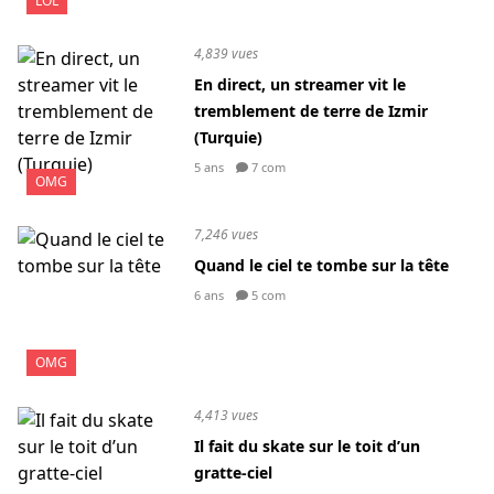
LOL
4,839 vues
En direct, un streamer vit le
tremblement de terre de Izmir
(Turquie)
5 ans
7 com
OMG
7,246 vues
Quand le ciel te tombe sur la tête
6 ans
5 com
OMG
4,413 vues
Il fait du skate sur le toit d’un
gratte-ciel