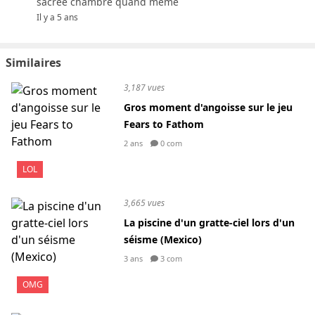
sacrée chambre quand même
Il y a 5 ans
Similaires
3,187 vues
Gros moment d'angoisse sur le jeu
Fears to Fathom
2 ans
0 com
LOL
3,665 vues
La piscine d'un gratte-ciel lors d'un
séisme (Mexico)
3 ans
3 com
OMG