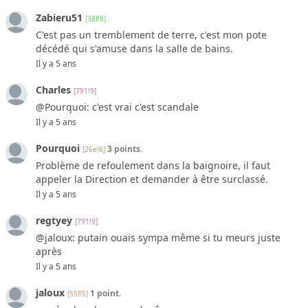
Zabieru51
[38f!8]
C'est pas un tremblement de terre, c'est mon pote
décédé qui s'amuse dans la salle de bains.
Il y a 5 ans
Charles
[791!9]
@Pourquoi: c'est vrai c'est scandale
Il y a 5 ans
Pourquoi
3 points.
[26e!6]
Problème de refoulement dans la baignoire, il faut
appeler la Direction et demander à être surclassé.
Il y a 5 ans
regtyey
[791!9]
@jaloux: putain ouais sympa même si tu meurs juste
après
Il y a 5 ans
jaloux
1 point.
[55f!5]