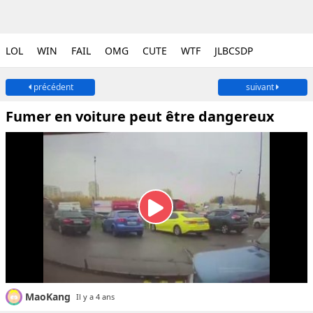
LOL
WIN
FAIL
OMG
CUTE
WTF
JLBCSDP
précédent
suivant
Fumer en voiture peut être dangereux
MaoKang
Il y a 4 ans