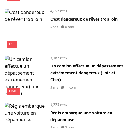
4,251 vues
C'est dangereux de rêver trop loin
5 ans
0 com
LOL
5,367 vues
Un camion effectue un dépassement
extrêmement dangereux (Loir-et-
Cher)
5 ans
14 com
OMG
4,773 vues
Régis embarque une voiture en
dépanneuse
5 ans
3 com