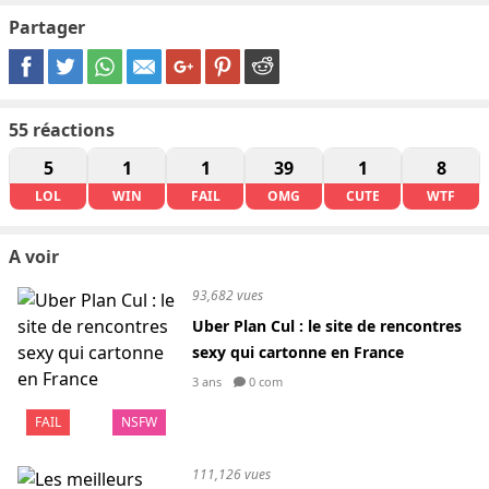
Partager
55
réactions
5
1
1
39
1
8
LOL
WIN
FAIL
OMG
CUTE
WTF
A voir
93,682 vues
Uber Plan Cul : le site de rencontres
sexy qui cartonne en France
3 ans
0 com
FAIL
NSFW
111,126 vues