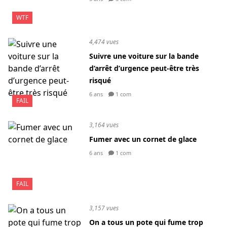
WTF
4,474 vues
Suivre une voiture sur la bande
d’arrêt d’urgence peut-être très
risqué
6 ans
1 com
FAIL
3,164 vues
Fumer avec un cornet de glace
6 ans
1 com
FAIL
3,157 vues
On a tous un pote qui fume trop