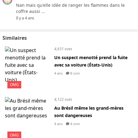
Nan mais qu'elle idée de ranger les flammes dans le
coffre aussi ...
Il y a 4 ans
Similaires
4,631 vues
Un suspect menotté prend la fuite
avec sa voiture (États-Unis)
4 ans
8 com
OMG
4,122 vues
Au Brésil même les grand-mères
sont dangereuses
4 ans
4 com
OMG