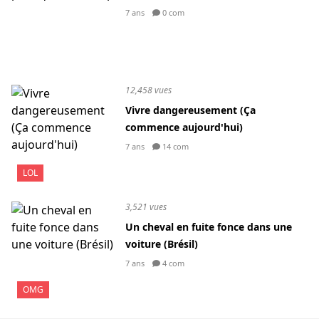
7 ans
0 com
12,458 vues
Vivre dangereusement (Ça
commence aujourd'hui)
7 ans
14 com
LOL
3,521 vues
Un cheval en fuite fonce dans une
voiture (Brésil)
7 ans
4 com
OMG