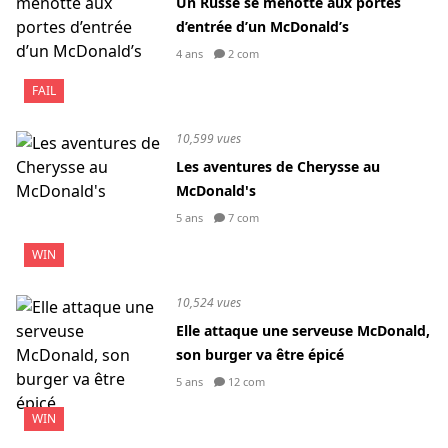
Un Russe se menotte aux portes
d’entrée d’un McDonald’s
4 ans
2 com
FAIL
10,599 vues
Les aventures de Cherysse au
McDonald's
5 ans
7 com
WIN
10,524 vues
Elle attaque une serveuse McDonald,
son burger va être épicé
5 ans
12 com
WIN