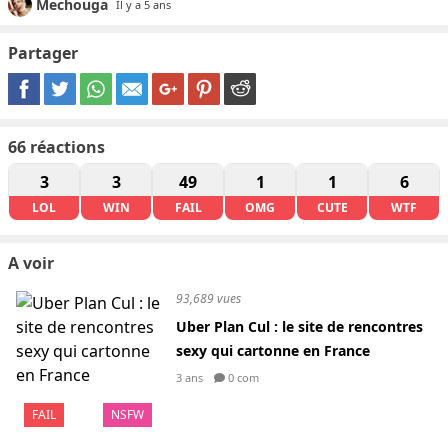
Mechouga
Il y a 5 ans
Partager
66
réactions
3
3
49
1
1
6
LOL
WIN
FAIL
OMG
CUTE
WTF
A voir
93,689 vues
Uber Plan Cul : le site de rencontres
sexy qui cartonne en France
3 ans
0 com
FAIL
NSFW