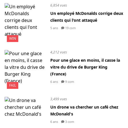
6,854 vues
Un employé McDonalds corrige deux
clients qui l'ont attaqué
5 ans
19 com
WIN
4,212 vues
Pour une glace en moins, il casse la
vitre du drive de Burger King
(France)
6 ans
9 com
FAIL
3,499 vues
Un drone va chercher un café chez
McDonald's
6 ans
3 com