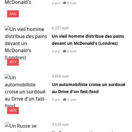
2 ans
0 com
FAIL
6,325 vues
Un vieil homme distribue des pains
devant un McDonald's (Londres)
3 ans
6 com
WTF
4,866 vues
Un automobiliste croise un surdoué
au Drive d'un fast-food
3 ans
7 com
WIN
3,530 vues