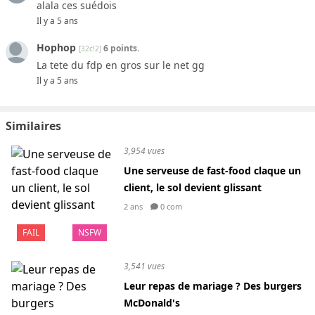
alala ces suédois
Il y a 5 ans
Hophop
6 points.
[32c!2]
La tete du fdp en gros sur le net gg
Il y a 5 ans
Similaires
3,954 vues
Une serveuse de fast-food claque un
client, le sol devient glissant
2 ans
0 com
FAIL
NSFW
3,541 vues
Leur repas de mariage ? Des burgers
McDonald's