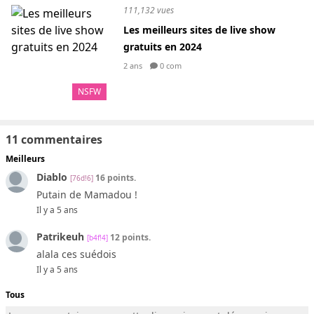
111,132 vues
Les meilleurs sites de live show
gratuits en 2024
2 ans
0 com
NSFW
11 commentaires
Meilleurs
Diablo
16 points.
[76d!6]
Putain de Mamadou !
Il y a 5 ans
Patrikeuh
12 points.
[b4f!4]
alala ces suédois
Il y a 5 ans
Tous