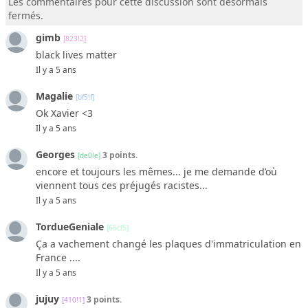
Les commentaires pour cette discussion sont désormais
fermés.
gimb
[823!2]
black lives matter
Il y a 5 ans
Magalie
[bf5!f]
Ok Xavier <3
Il y a 5 ans
Georges
3 points.
[de0!e]
encore et toujours les mêmes... je me demande d’où
viennent tous ces préjugés racistes...
Il y a 5 ans
TordueGeniale
[65c!5]
Ça a vachement changé les plaques d'immatriculation en
France ....
Il y a 5 ans
jujuy
3 points.
[410!1]