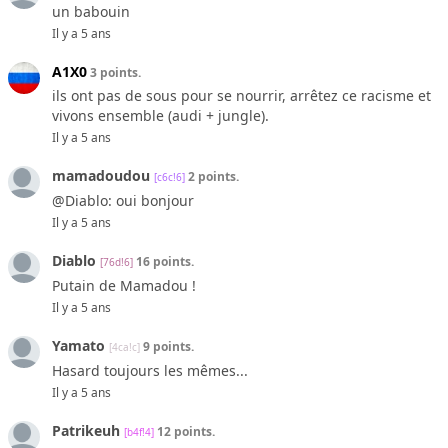
un babouin
Il y a 5 ans
A1X0
3 points.
ils ont pas de sous pour se nourrir, arrêtez ce racisme et
vivons ensemble (audi + jungle).
Il y a 5 ans
mamadoudou
2 points.
[c6c!6]
@Diablo: oui bonjour
Il y a 5 ans
Diablo
16 points.
[76d!6]
Putain de Mamadou !
Il y a 5 ans
Yamato
9 points.
[4ca!c]
Hasard toujours les mêmes...
Il y a 5 ans
Patrikeuh
12 points.
[b4f!4]