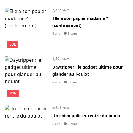
7,615 vues
Elle a son papier madame ?
(confinement)
6 ans
5 com
LOL
4,804 vues
Daytripper : le gadget ultime pour
glander au boulot
6 ans
2 com
WIN
3,461 vues
Un chien policier rentre du boulot
6 ans
0 com