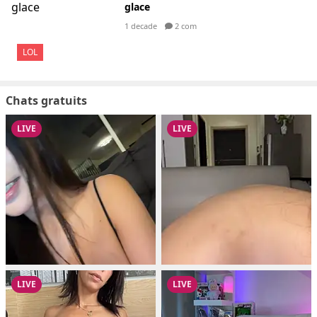
glace
1 decade
2 com
LOL
Chats gratuits