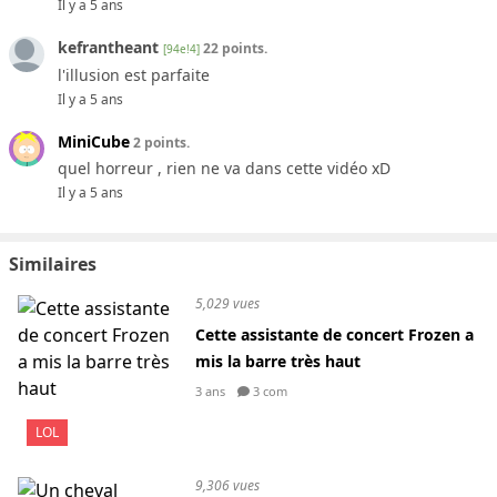
Il y a 5 ans
kefrantheant
22 points.
[94e!4]
l'illusion est parfaite
Il y a 5 ans
MiniCube
2 points.
quel horreur , rien ne va dans cette vidéo xD
Il y a 5 ans
Similaires
5,029 vues
Cette assistante de concert Frozen a
mis la barre très haut
3 ans
3 com
LOL
9,306 vues