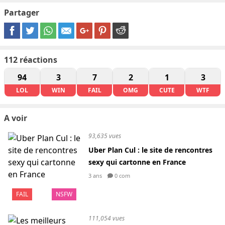
Partager
112
réactions
94
3
7
2
1
3
LOL
WIN
FAIL
OMG
CUTE
WTF
A voir
93,635 vues
Uber Plan Cul : le site de rencontres
sexy qui cartonne en France
3 ans
0 com
FAIL
NSFW
111,054 vues