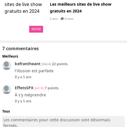
Les meilleurs sites de live show
gratuits en 2024
2 ans
0 com
NSFW
7 commentaires
Meilleurs
kefrantheant
22 points.
[94e!4]
l'illusion est parfaite
Il y a 5 ans
EffetsSPX
7 points.
[e61!6]
À s'y méprendre
Il y a 5 ans
Tous
Les commentaires pour cette discussion sont désormais
fermés.