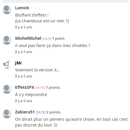
Lamob
[674!7]
Bluffant d'effets !
(La chanteuse est un mec ?)
Il y a 5 ans
MichelMichel
1 point.
[c6c!6]
il veut pas faire ça dans mes chiottes ?
Il y a 5 ans
JMi
Vivement la version X...
Il y a 5 ans
EffetsSPX
7 points.
[e61!6]
À s'y méprendre
Il y a 5 ans
Zabieru51
2 points.
[382!8]
On dirait plus un pervers qu'autre chose, en tout cas c'est
pas discret du tout :D