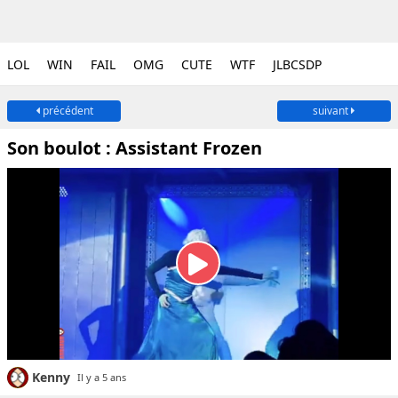
LOL
WIN
FAIL
OMG
CUTE
WTF
JLBCSDP
précédent
suivant
Son boulot : Assistant Frozen
Kenny
Il y a 5 ans