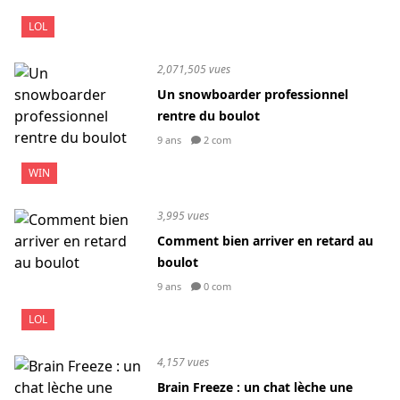
LOL
2,071,505 vues
Un snowboarder professionnel
rentre du boulot
9 ans
2 com
WIN
3,995 vues
Comment bien arriver en retard au
boulot
9 ans
0 com
LOL
4,157 vues
Brain Freeze : un chat lèche une