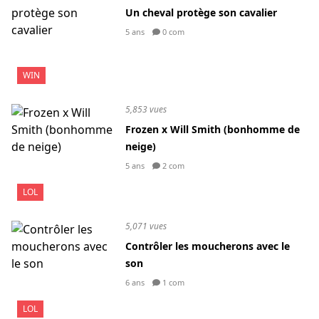
Un cheval protège son cavalier
5 ans
0 com
WIN
5,853 vues
Frozen x Will Smith (bonhomme de
neige)
5 ans
2 com
LOL
5,071 vues
Contrôler les moucherons avec le
son
6 ans
1 com
LOL