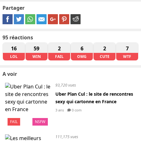
Partager
95
réactions
16
59
2
6
2
7
LOL
WIN
FAIL
OMG
CUTE
WTF
A voir
93,720 vues
Uber Plan Cul : le site de rencontres
sexy qui cartonne en France
3 ans
0 com
FAIL
NSFW
111,175 vues