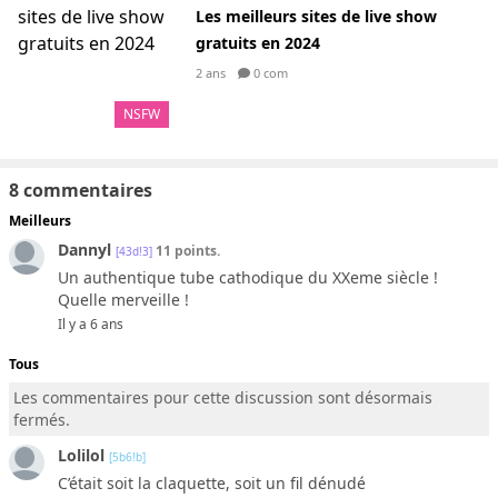
Les meilleurs sites de live show
gratuits en 2024
2 ans
0 com
NSFW
8 commentaires
Meilleurs
Dannyl
11 points.
[43d!3]
Un authentique tube cathodique du XXeme siècle !
Quelle merveille !
Il y a 6 ans
Tous
Les commentaires pour cette discussion sont désormais
fermés.
Lolilol
[5b6!b]
C’était soit la claquette, soit un fil dénudé