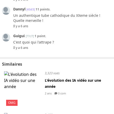
Dannyl
11 points.
[43d!3]
Un authentique tube cathodique du XXeme siècle !
Quelle merveille !
Il y a 6 ans
Guigui
1 point.
[77c!7]
C'est quoi qui l'attrape ?
Il y a 6 ans
Similaires
3,323 vues
L'évolution des IA vidéo sur une
année
2 ans
0 com
OMG