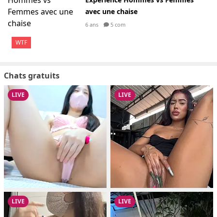
avec une chaise
6 ans
5 com
WTF
Chats gratuits