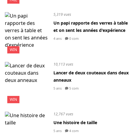
5,319 vues
Un papi rapporte des verres à table
et on sent les années d'expérience
4 ans
0 com
WIN
10,113 vues
Lancer de deux couteaux dans deux
anneaux
5 ans
5 com
WIN
12,767 vues
Une histoire de taille
5 ans
4 com