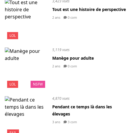
3,423 vues
Tout est une histoire de perspective
2 ans
0 com
LOL
5,119 vues
Manège pour adulte
2 ans
0 com
LOL
NSFW
4,870 vues
Pendant ce temps là dans les
élevages
3 ans
3 com
FAIL