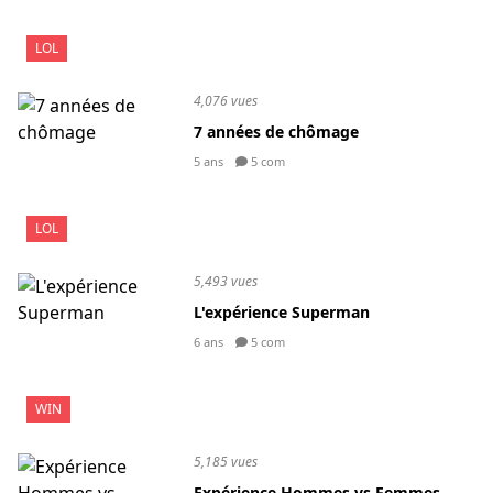
LOL
4,076 vues
7 années de chômage
5 ans
5 com
LOL
5,493 vues
L'expérience Superman
6 ans
5 com
WIN
5,185 vues
Expérience Hommes vs Femmes