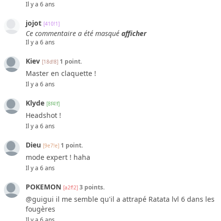
Il y a 6 ans
jojot
[410!1]
Ce commentaire a été masqué
afficher
Il y a 6 ans
Kiev
1 point.
[18d!8]
Master en claquette !
Il y a 6 ans
Klyde
[8f4!f]
Headshot !
Il y a 6 ans
Dieu
1 point.
[9e7!e]
mode expert ! haha
Il y a 6 ans
POKEMON
3 points.
[a2f!2]
@guigui il me semble qu'il a attrapé Ratata lvl 6 dans les
fougères
Il y a 6 ans