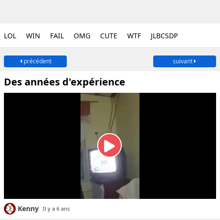
LOL
WIN
FAIL
OMG
CUTE
WTF
JLBCSDP
précédent
suivant
Des années d'expérience
Kenny
Il y a 6 ans