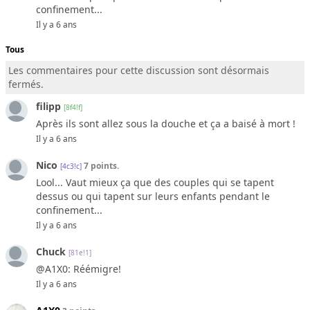
confinement...
Il y a 6 ans
Tous
Les commentaires pour cette discussion sont désormais
fermés.
filipp
[8f4!f]
Après ils sont allez sous la douche et ça a baisé à mort !
Il y a 6 ans
Nico
7 points.
[4c3!c]
Lool... Vaut mieux ça que des couples qui se tapent
dessus ou qui tapent sur leurs enfants pendant le
confinement...
Il y a 6 ans
Chuck
[81e!1]
@A1X0: Réémigre!
Il y a 6 ans