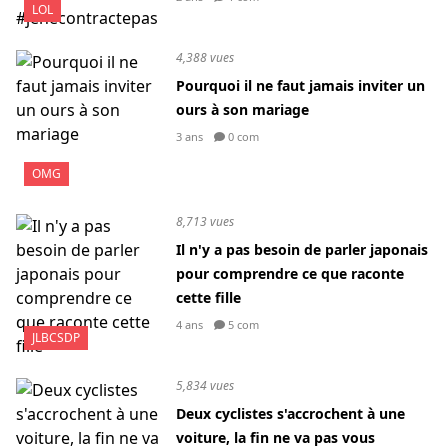
LOL
4,388 vues
Pourquoi il ne faut jamais inviter un
ours à son mariage
3 ans
0 com
OMG
8,713 vues
Il n'y a pas besoin de parler japonais
pour comprendre ce que raconte
cette fille
4 ans
5 com
JLBCSDP
5,834 vues
Deux cyclistes s'accrochent à une
voiture, la fin ne va pas vous