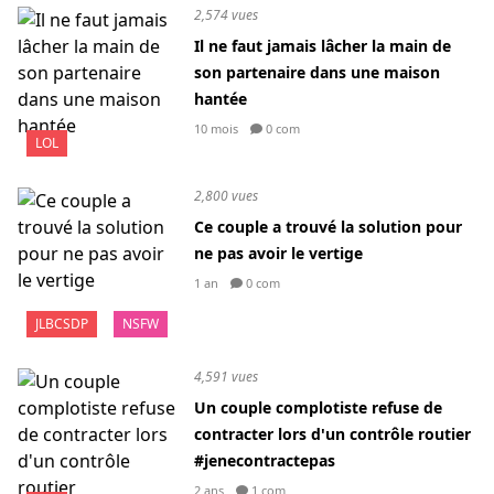
2,574 vues
Il ne faut jamais lâcher la main de
son partenaire dans une maison
hantée
10 mois
0 com
LOL
2,800 vues
Ce couple a trouvé la solution pour
ne pas avoir le vertige
1 an
0 com
JLBCSDP
NSFW
4,591 vues
Un couple complotiste refuse de
contracter lors d'un contrôle routier
#jenecontractepas
2 ans
1 com