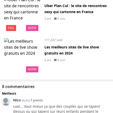
Uber Plan Cul : le site de rencontres
sexy qui cartonne en France
3 ans
0 com
FAIL
NSFW
111,222 vues
Les meilleurs sites de live show
gratuits en 2024
2 ans
0 com
NSFW
8 commentaires
Meilleurs
Nico
7 points.
[4c3!c]
Lool... Vaut mieux ça que des couples qui se tapent
dessus ou qui tapent sur leurs enfants pendant le