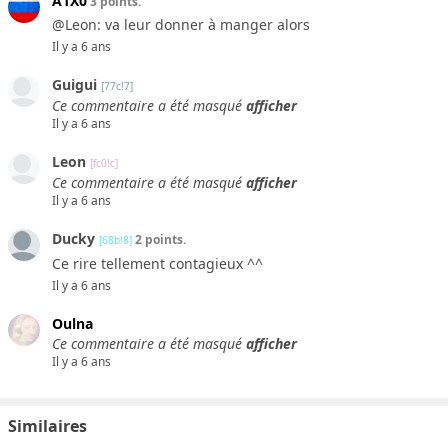
A1X0
3 points.
@Leon: va leur donner à manger alors
Il y a 6 ans
Guigui
[77c!7]
Ce commentaire a été masqué
afficher
Il y a 6 ans
Leon
[fc0!c]
Ce commentaire a été masqué
afficher
Il y a 6 ans
Ducky
2 points.
[68b!8]
Ce rire tellement contagieux ^^
Il y a 6 ans
Oulna
Ce commentaire a été masqué
afficher
Il y a 6 ans
Similaires