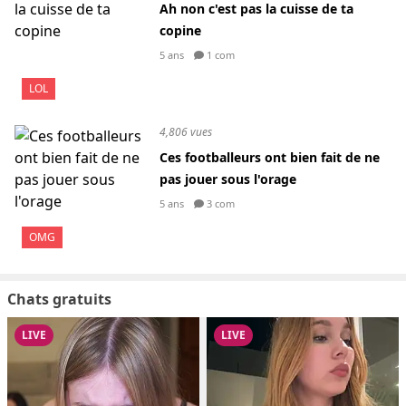
Ah non c'est pas la cuisse de ta
copine
5 ans
1 com
LOL
4,806 vues
Ces footballeurs ont bien fait de ne
pas jouer sous l'orage
5 ans
3 com
OMG
Chats gratuits