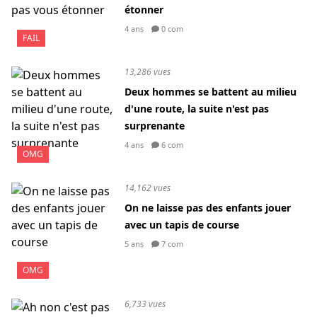
étonner
4 ans
0 com
FAIL
13,286 vues
Deux hommes se battent au milieu
d'une route, la suite n'est pas
surprenante
4 ans
6 com
OMG
14,162 vues
On ne laisse pas des enfants jouer
avec un tapis de course
5 ans
7 com
OMG
6,733 vues