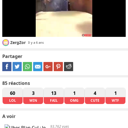
ZergZor
Il y a 6 ans
Partager
85
réactions
60
3
13
1
4
1
LOL
WIN
FAIL
OMG
CUTE
WTF
A voir
93,762 vues