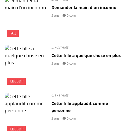
Demander la main d'un inconnu
2 ans
0 com
FAIL
5,703 vues
Cette fille a quelque chose en plus
2 ans
0 com
JLBCSDP
6,171 vues
Cette fille applaudit comme
personne
2 ans
0 com
JLBCSDP