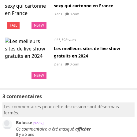
sexy qui cartonne en France
3 ans
0 com
FAIL
NSFW
111,198 vues
Les meilleurs sites de live show
gratuits en 2024
2 ans
0 com
NSFW
3 commentaires
Les commentaires pour cette discussion sont désormais
fermés.
Bolosse
[927!2]
Ce commentaire a été masqué
afficher
Il y a 5 ans