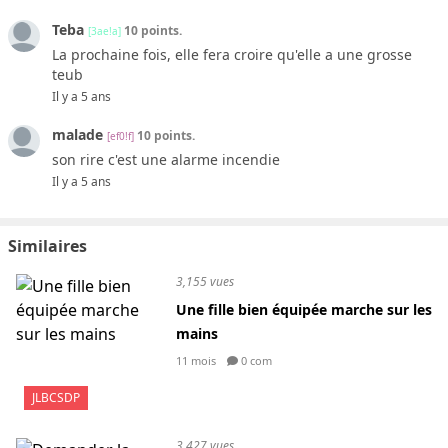
Teba
10 points.
[3ae!a]
La prochaine fois, elle fera croire qu'elle a une grosse
teub
Il y a 5 ans
malade
10 points.
[ef0!f]
son rire c'est une alarme incendie
Il y a 5 ans
Similaires
3,155 vues
Une fille bien équipée marche sur les
mains
11 mois
0 com
JLBCSDP
3,427 vues