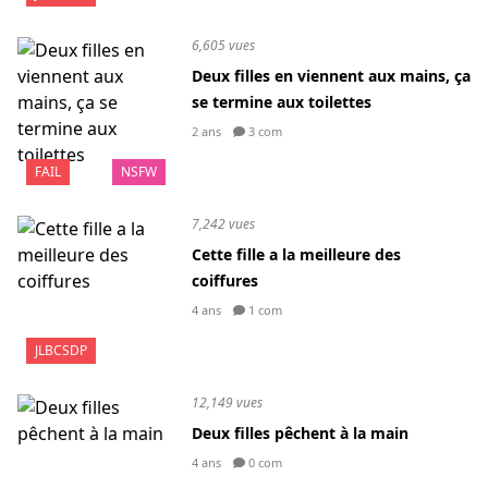
6,605 vues
Deux filles en viennent aux mains, ça
se termine aux toilettes
2 ans
3 com
FAIL
NSFW
7,242 vues
Cette fille a la meilleure des
coiffures
4 ans
1 com
JLBCSDP
12,149 vues
Deux filles pêchent à la main
4 ans
0 com