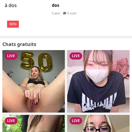
dos
5 ans
5 com
WIN
Chats gratuits