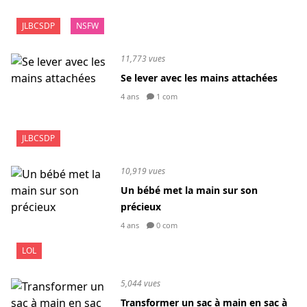
JLBCSDP
NSFW
11,773 vues
Se lever avec les mains attachées
4 ans
1 com
JLBCSDP
10,919 vues
Un bébé met la main sur son
précieux
4 ans
0 com
LOL
5,044 vues
Transformer un sac à main en sac à