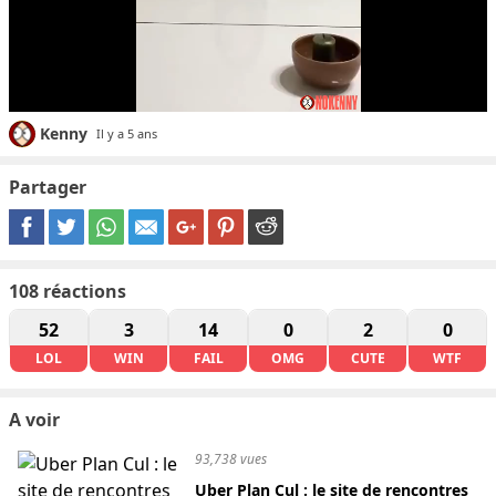
Kenny
Il y a 5 ans
Partager
108
réactions
52
3
14
0
2
0
LOL
WIN
FAIL
OMG
CUTE
WTF
A voir
93,738 vues
Uber Plan Cul : le site de rencontres