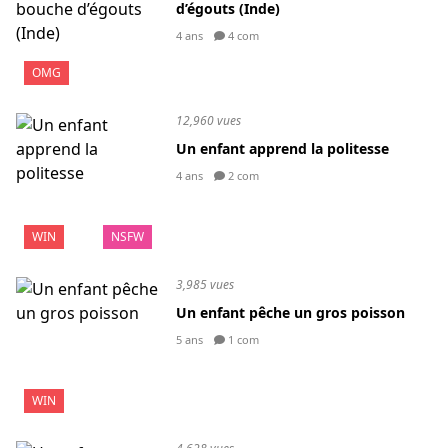
d’égouts (Inde)
4 ans
4 com
OMG
12,960 vues
Un enfant apprend la politesse
4 ans
2 com
WIN
NSFW
3,985 vues
Un enfant pêche un gros poisson
5 ans
1 com
WIN