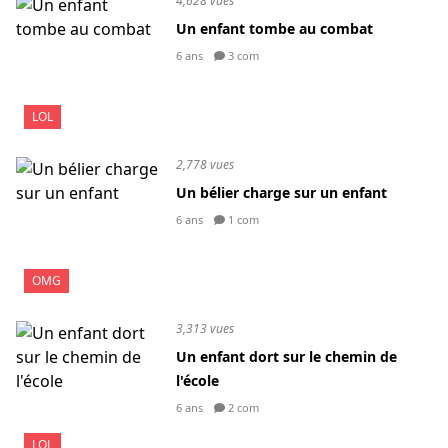
4,628 vues
Un enfant tombe au combat
6 ans
3 com
LOL
2,778 vues
Un bélier charge sur un enfant
6 ans
1 com
OMG
3,313 vues
Un enfant dort sur le chemin de
l'école
6 ans
2 com
LOL