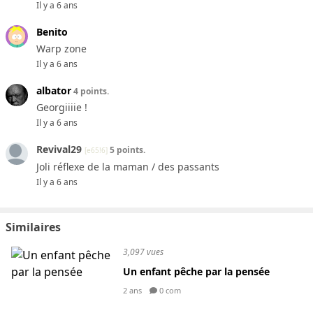
Il y a 6 ans
Benito
Warp zone
Il y a 6 ans
albator
4 points.
Georgiiiie !
Il y a 6 ans
Revival29
5 points.
[e65!6]
Joli réflexe de la maman / des passants
Il y a 6 ans
Similaires
3,097 vues
Un enfant pêche par la pensée
2 ans
0 com