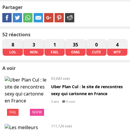
Partager
52
réactions
8
3
1
35
0
4
LOL
WIN
FAIL
OMG
CUTE
WTF
A voir
93,683 vues
Uber Plan Cul : le site de rencontres
sexy qui cartonne en France
3 ans
0 com
FAIL
NSFW
111,126 vues