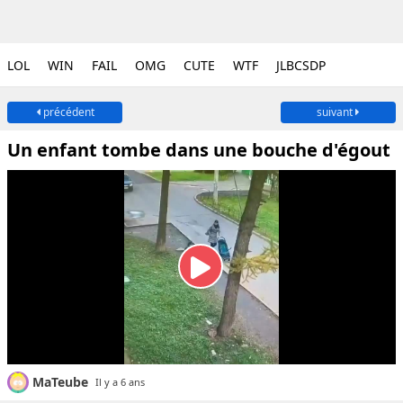
LOL
WIN
FAIL
OMG
CUTE
WTF
JLBCSDP
précédent
suivant
Un enfant tombe dans une bouche d'égout
MaTeube
Il y a 6 ans