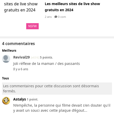
Les meilleurs sites de live show
gratuits en 2024
2 ans
0 com
NSFW
4 commentaires
Meilleurs
Revival29
5 points.
[e65!6]
Joli réflexe de la maman / des passants
Il y a 6 ans
Tous
Les commentaires pour cette discussion sont désormais
fermés.
Astalys
1 point.
N’empêche, la personne qui filme devait s'en douter qu'il
y avait un souci avec cette plaque d’égout...