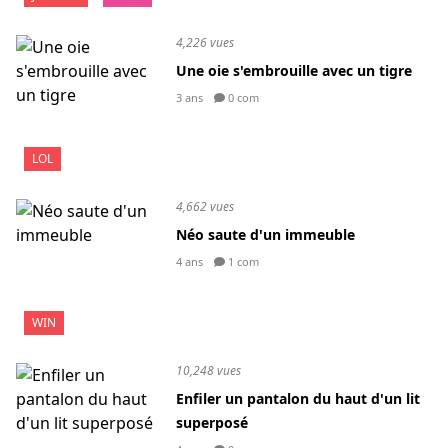
4,226 vues
Une oie s'embrouille avec un tigre
3 ans
0 com
LOL
4,662 vues
Néo saute d'un immeuble
4 ans
1 com
WIN
10,248 vues
Enfiler un pantalon du haut d'un lit
superposé