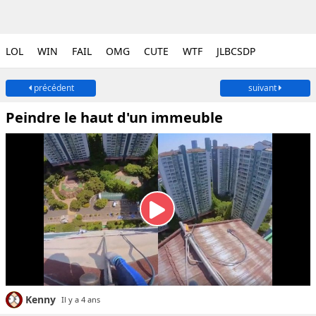
LOL
WIN
FAIL
OMG
CUTE
WTF
JLBCSDP
précédent
suivant
Peindre le haut d'un immeuble
Kenny
Il y a 4 ans