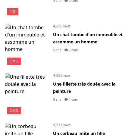
4 ans
0 com
LOL
4,578 vues
Un chat tombe d'un immeuble et
assomme un homme
5 ans
7 com
OMG
4,384 vues
Une fillette très douée avec la
peinture
6 ans
4 com
OMG
5,731 vues
Un corbeau imite un fille