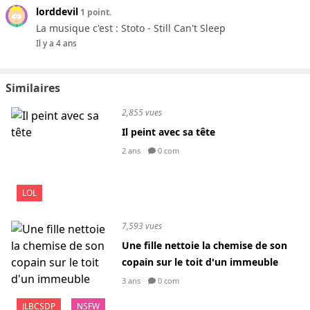
lorddevil
1 point.
La musique c'est : Stoto - Still Can't Sleep
Il y a 4 ans
Similaires
2,855 vues
Il peint avec sa tête
2 ans
0 com
LOL
7,593 vues
Une fille nettoie la chemise de son
copain sur le toit d'un immeuble
3 ans
0 com
JLBCSDP
NSFW