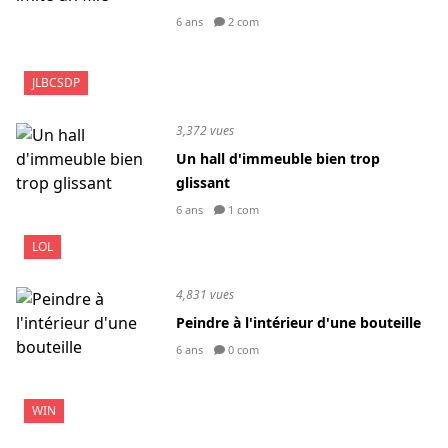
6 ans
2 com
JLBCSDP
3,372 vues
Un hall d'immeuble bien trop
glissant
6 ans
1 com
LOL
4,831 vues
Peindre à l'intérieur d'une bouteille
6 ans
0 com
WIN