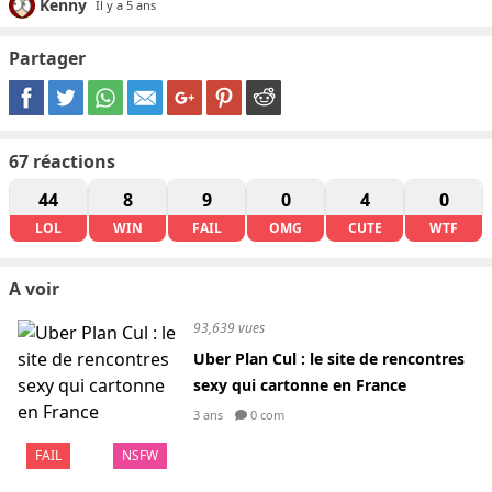
Kenny
Il y a 5 ans
Partager
67
réactions
44
8
9
0
4
0
LOL
WIN
FAIL
OMG
CUTE
WTF
A voir
93,639 vues
Uber Plan Cul : le site de rencontres
sexy qui cartonne en France
3 ans
0 com
FAIL
NSFW