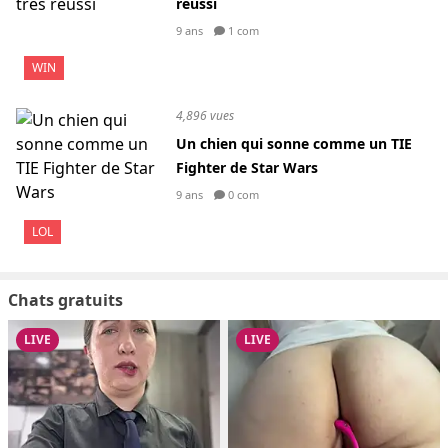
réussi
9 ans
1 com
WIN
4,896 vues
Un chien qui sonne comme un TIE
Fighter de Star Wars
9 ans
0 com
LOL
Chats gratuits