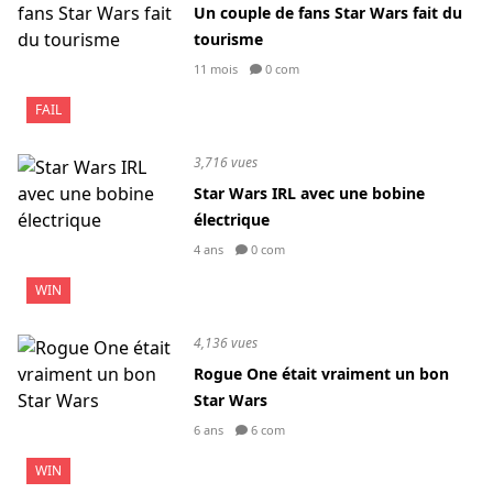
Un couple de fans Star Wars fait du
tourisme
11 mois
0 com
FAIL
3,716 vues
Star Wars IRL avec une bobine
électrique
4 ans
0 com
WIN
4,136 vues
Rogue One était vraiment un bon
Star Wars
6 ans
6 com
WIN