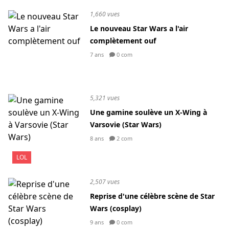
1,660 vues
Le nouveau Star Wars a l'air
complètement ouf
7 ans
0 com
5,321 vues
Une gamine soulève un X-Wing à
Varsovie (Star Wars)
8 ans
2 com
LOL
2,507 vues
Reprise d'une célèbre scène de Star
Wars (cosplay)
9 ans
0 com