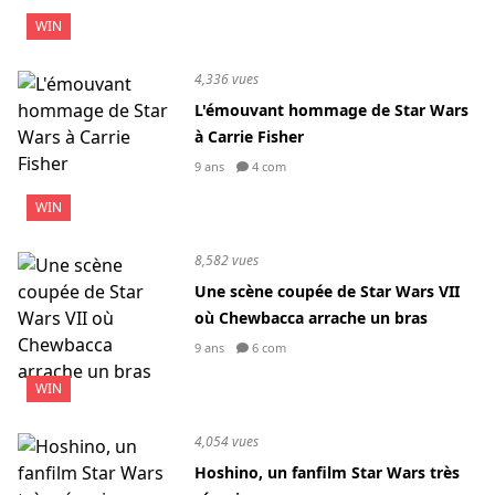
WIN
4,336 vues
L'émouvant hommage de Star Wars
à Carrie Fisher
9 ans
4 com
WIN
8,582 vues
Une scène coupée de Star Wars VII
où Chewbacca arrache un bras
9 ans
6 com
WIN
4,054 vues
Hoshino, un fanfilm Star Wars très