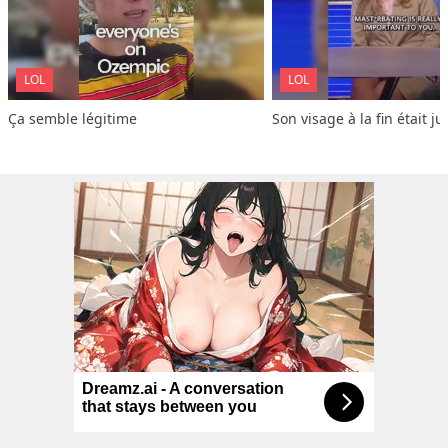
LOL
LOL
Ça semble légitime
Son visage à la fin était ju