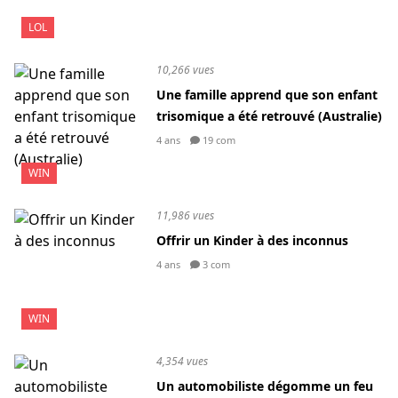
LOL
10,266 vues
Une famille apprend que son enfant
trisomique a été retrouvé (Australie)
4 ans
19 com
WIN
11,986 vues
Offrir un Kinder à des inconnus
4 ans
3 com
WIN
4,354 vues
Un automobiliste dégomme un feu