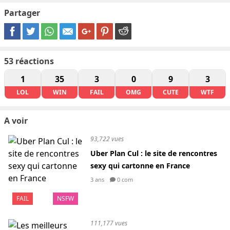
Partager
53
réactions
1
35
3
0
9
3
LOL
WIN
FAIL
OMG
CUTE
WTF
A voir
93,722 vues
Uber Plan Cul : le site de rencontres
sexy qui cartonne en France
3 ans
0 com
FAIL
NSFW
111,177 vues