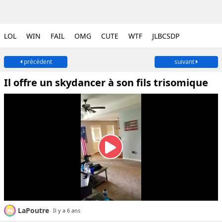
LOL
WIN
FAIL
OMG
CUTE
WTF
JLBCSDP
précédent
suivant
Il offre un skydancer à son fils trisomique
LaPoutre
Il y a 6 ans