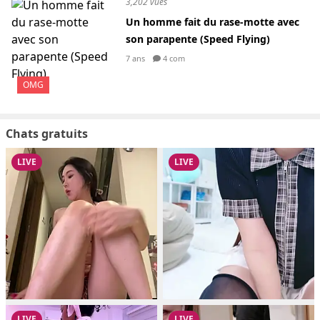
3,202 vues
Un homme fait du rase-motte avec
son parapente (Speed Flying)
7 ans
4 com
OMG
Chats gratuits