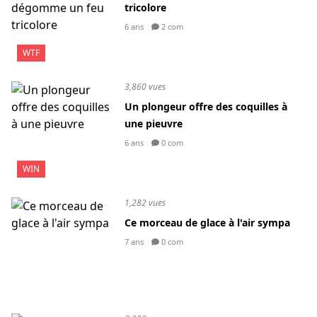
tricolore
6 ans
2 com
WTF
3,860 vues
Un plongeur offre des coquilles à
une pieuvre
6 ans
0 com
WIN
1,282 vues
Ce morceau de glace à l'air sympa
7 ans
0 com