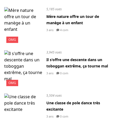
5,185 vues
Mère nature offre un tour de
manège à un enfant
3 ans
4 com
OMG
3,945 vues
Il s'offre une descente dans un
toboggan extrême, ça tourne mal
3 ans
0 com
OMG
5,504 vues
Une classe de pole dance très
excitante
3 ans
0 com