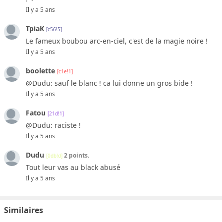
Il y a 5 ans
TpiaK
[c56!5]
Le fameux boubou arc-en-ciel, c'est de la magie noire !
Il y a 5 ans
boolette
[c1e!1]
@Dudu: sauf le blanc ! ca lui donne un gros bide !
Il y a 5 ans
Fatou
[21d!1]
@Dudu: raciste !
Il y a 5 ans
Dudu
2 points.
[0db!d]
Tout leur vas au black abusé
Il y a 5 ans
Similaires