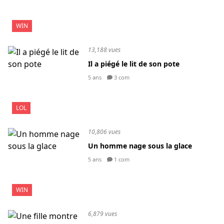
WIN
13,188 vues
Il a piégé le lit de son pote
5 ans
3 com
LOL
10,806 vues
Un homme nage sous la glace
5 ans
1 com
WIN
6,879 vues