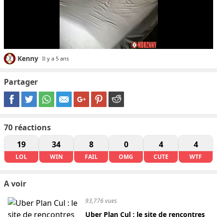
Kenny
Il y a 5 ans
Partager
70
réactions
19
34
8
0
4
4
LOL
WIN
FAIL
OMG
CUTE
WTF
A voir
93,776 vues
Uber Plan Cul : le site de rencontres