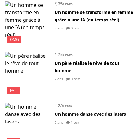
3,098 vues
Un homme se transforme en femme
grâce à une IA (en temps réel)
2 ans
0 com
OMG
5,255 vues
Un père réalise le rêve de tout
homme
2 ans
0 com
FAIL
4,078 vues
Un homme danse avec des lasers
2 ans
1 com