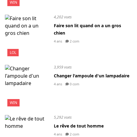
WIN
4,202 vues
Faire son lit quand on a un gros
chien
4 ans
2 com
LOL
3,959 vues
Changer l'ampoule d'un lampadaire
4 ans
0 com
WIN
5,292 vues
Le rêve de tout homme
4 ans
2 com