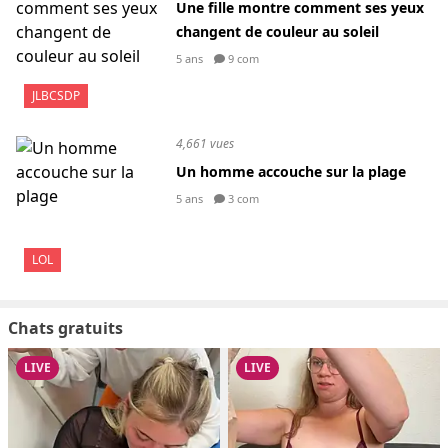
Une fille montre comment ses yeux
changent de couleur au soleil
5 ans
9 com
JLBCSDP
4,661 vues
Un homme accouche sur la plage
5 ans
3 com
LOL
Chats gratuits