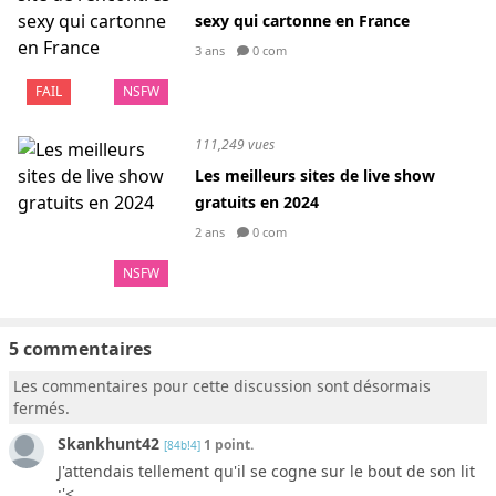
sexy qui cartonne en France
3 ans
0 com
FAIL
NSFW
111,249 vues
Les meilleurs sites de live show
gratuits en 2024
2 ans
0 com
NSFW
5 commentaires
Les commentaires pour cette discussion sont désormais
fermés.
Skankhunt42
1 point.
[84b!4]
J'attendais tellement qu'il se cogne sur le bout de son lit
:'<