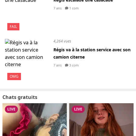
7 ans
1 com
FAIL
4,264 vues
Régis va à la station service avec son
camion citerne
7 ans
3 com
OMG
Chats gratuits