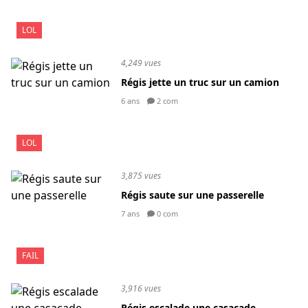
LOL
4,249 vues
Régis jette un truc sur un camion
6 ans
2 com
LOL
3,875 vues
Régis saute sur une passerelle
7 ans
0 com
FAIL
3,916 vues
Régis escalade une casacade