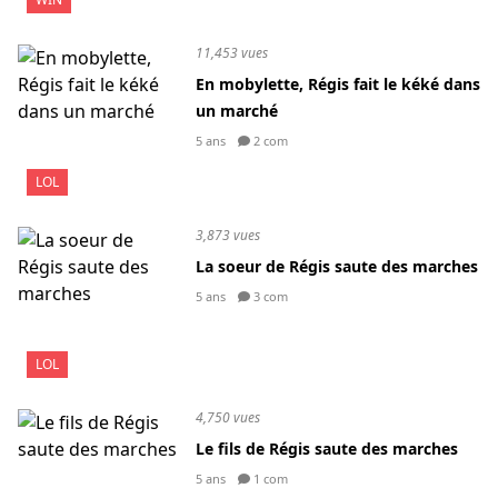
11,453 vues
En mobylette, Régis fait le kéké dans
un marché
5 ans
2 com
LOL
3,873 vues
La soeur de Régis saute des marches
5 ans
3 com
LOL
4,750 vues
Le fils de Régis saute des marches
5 ans
1 com