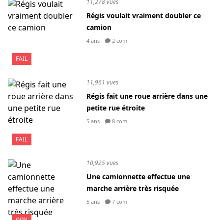
11,278 vues
Régis voulait vraiment doubler ce
camion
4 ans
2 com
FAIL
11,961 vues
Régis fait une roue arrière dans une
petite rue étroite
5 ans
8 com
FAIL
10,925 vues
Une camionnette effectue une
marche arrière très risquée
5 ans
7 com
WIN