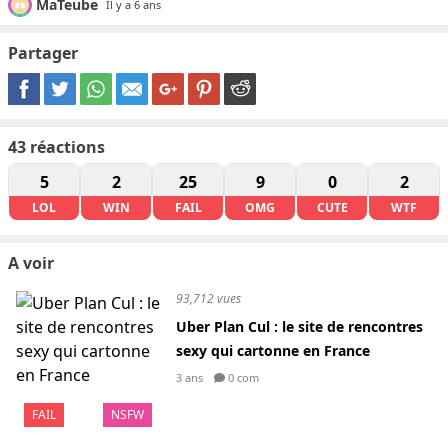
MaTeube
Il y a 6 ans
Partager
43
réactions
5
2
25
9
0
2
LOL
WIN
FAIL
OMG
CUTE
WTF
A voir
93,712 vues
Uber Plan Cul : le site de rencontres
sexy qui cartonne en France
3 ans
0 com
FAIL
NSFW