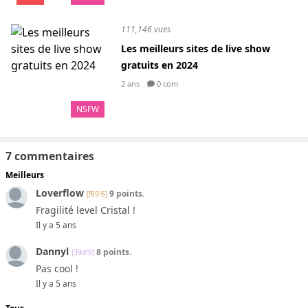
111,146 vues
Les meilleurs sites de live show
gratuits en 2024
2 ans
0 com
NSFW
7 commentaires
Meilleurs
Loverflow
9 points.
[f69!6]
Fragilité level Cristal !
Il y a 5 ans
Dannyl
8 points.
[39d!9]
Pas cool !
Il y a 5 ans