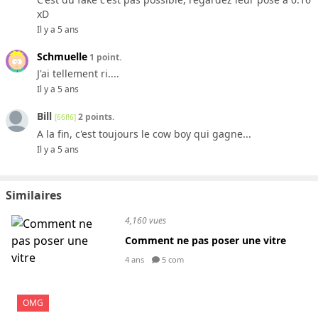
xD
Il y a 5 ans
Schmuelle
1 point.
J'ai tellement ri....
Il y a 5 ans
Bill
2 points.
[66f!6]
A la fin, c'est toujours le cow boy qui gagne...
Il y a 5 ans
Similaires
4,160 vues
Comment ne pas poser une vitre
4 ans
5 com
OMG