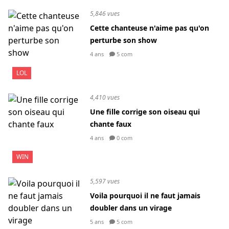
5,846 vues
Cette chanteuse n'aime pas qu'on
perturbe son show
4 ans
5 com
LOL
4,410 vues
Une fille corrige son oiseau qui
chante faux
4 ans
0 com
WIN
5,597 vues
Voila pourquoi il ne faut jamais
doubler dans un virage
5 ans
5 com