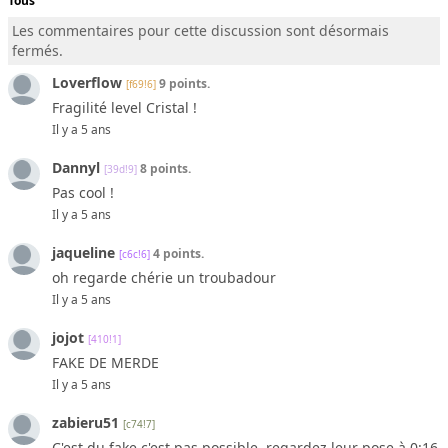
Tous
Les commentaires pour cette discussion sont désormais
fermés.
Loverflow
9 points.
[f69!6]
Fragilité level Cristal !
Il y a 5 ans
Dannyl
8 points.
[39d!9]
Pas cool !
Il y a 5 ans
jaqueline
4 points.
[c6c!6]
oh regarde chérie un troubadour
Il y a 5 ans
jojot
[410!1]
FAKE DE MERDE
Il y a 5 ans
zabieru51
[c74!7]
C'est du fake c'est pas possible, regardez leur pose à 0:16