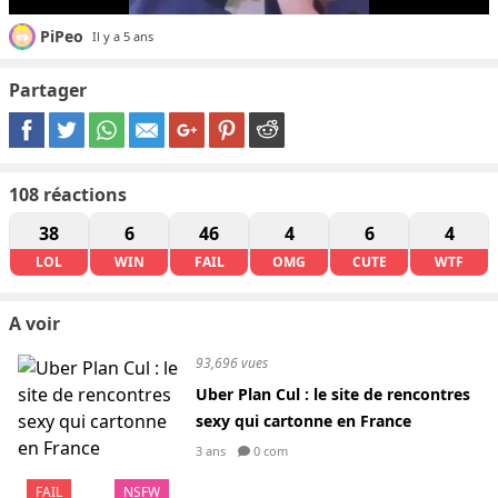
PiPeo
Il y a 5 ans
Partager
108
réactions
38
6
46
4
6
4
LOL
WIN
FAIL
OMG
CUTE
WTF
A voir
93,696 vues
Uber Plan Cul : le site de rencontres
sexy qui cartonne en France
3 ans
0 com
FAIL
NSFW