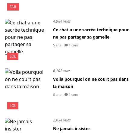
FAIL
4,984 vues
Ce chat a une sacrée technique pour
ne pas partager sa gamelle
5 ans
1 com
LOL
6,102 vues
Voila pourquoi on ne court pas dans
la maison
6 ans
1 com
LOL
2,034 vues
Ne jamais insister