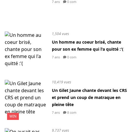
7 ans
0 com
1,504 vues
Un homme au coeur brisé, chante
pour son ex femme qui l'a quitté :'(
7 ans
0 com
10,419 vues
Un Gilet Jaune chante devant les CRS
et prend un coup de matraque en
pleine tête
7 ans
8 com
WIN
9,737 vues