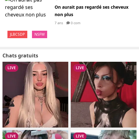
On aurait pas regardé ses cheveux
non plus
7 ans
0 com
JLBCSDP
NSFW
Chats gratuits