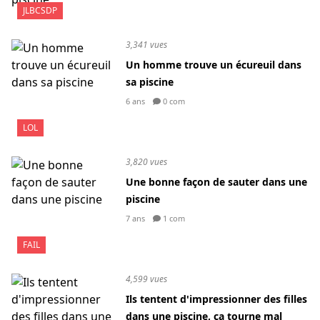
JLBCSDP
3,341 vues
Un homme trouve un écureuil dans
sa piscine
6 ans
0 com
LOL
3,820 vues
Une bonne façon de sauter dans une
piscine
7 ans
1 com
FAIL
4,599 vues
Ils tentent d'impressionner des filles
dans une piscine, ça tourne mal