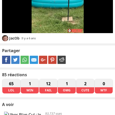
JacOb
Il y a 6 ans
Partager
85
réactions
65
1
12
1
2
0
LOL
WIN
FAIL
OMG
CUTE
WTF
A voir
93,737 vues