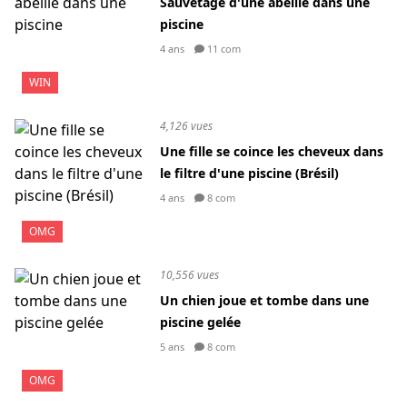
Sauvetage d'une abeille dans une
piscine
4 ans
11 com
WIN
4,126 vues
Une fille se coince les cheveux dans
le filtre d'une piscine (Brésil)
4 ans
8 com
OMG
10,556 vues
Un chien joue et tombe dans une
piscine gelée
5 ans
8 com
OMG