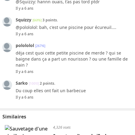
@Squizzy: hannn ouais, t'as pas tord ptdr
Il y a 6 ans
Squizzy
3 points.
[66f!6]
@polololol: bah, c'est une piscine pour écureuil....
Il y a 6 ans
polololol
[267!6]
déja cest quoi cette petite piscine de merde ? qui se
baigne dans ça a part un nourisson ? ou une famille de
nain ?
Il y a 6 ans
Sarko
2 points.
[100!0]
Du coup elles ont fait un barbecue
Il y a 6 ans
Similaires
4,326 vues