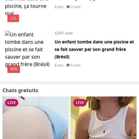
8 ans
2 com
LOL
4,047 vues
Un enfant tombe dans une piscine et
se fait sauver par son grand frère
(Brésil)
8 ans
5 com
WIN
Chats gratuits