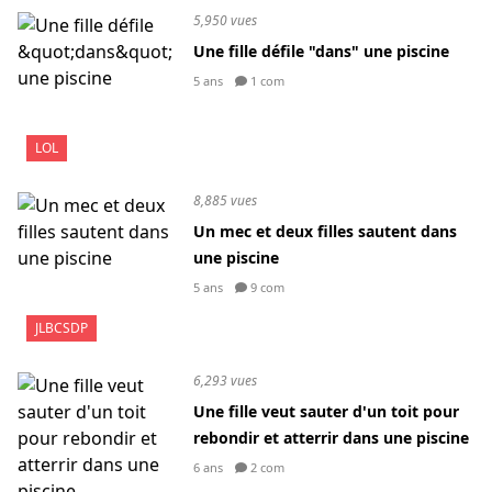
5,950 vues
Une fille défile "dans" une piscine
5 ans
1 com
LOL
8,885 vues
Un mec et deux filles sautent dans
une piscine
5 ans
9 com
JLBCSDP
6,293 vues
Une fille veut sauter d'un toit pour
rebondir et atterrir dans une piscine
6 ans
2 com