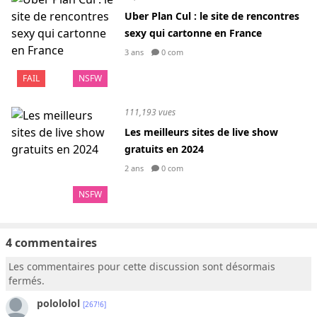
Uber Plan Cul : le site de rencontres
sexy qui cartonne en France
3 ans
0 com
FAIL
NSFW
111,193 vues
Les meilleurs sites de live show
gratuits en 2024
2 ans
0 com
NSFW
4 commentaires
Les commentaires pour cette discussion sont désormais
fermés.
polololol
[267!6]