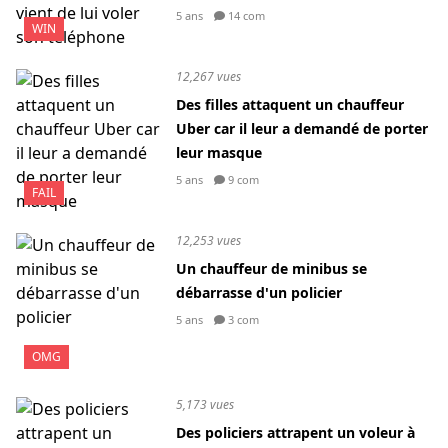
5 ans
14 com
WIN
12,267 vues
Des filles attaquent un chauffeur
Uber car il leur a demandé de porter
leur masque
5 ans
9 com
FAIL
12,253 vues
Un chauffeur de minibus se
débarrasse d'un policier
5 ans
3 com
OMG
5,173 vues
Des policiers attrapent un voleur à