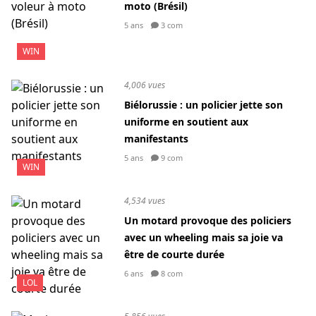
moto (Brésil)
5 ans
3 com
WIN
4,006 vues
Biélorussie : un policier jette son
uniforme en soutient aux
manifestants
5 ans
9 com
WIN
4,534 vues
Un motard provoque des policiers
avec un wheeling mais sa joie va
être de courte durée
6 ans
8 com
LOL