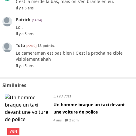
C'est la merde la bas, mais on s'en branle en eu.
Il y a 5 ans
Patrick
[a43!4]
Lol.
Il y a 5 ans
Toto
18 points.
[e2a!2]
Le cameraman est pas bien ! C'est la prochaine cible
visiblement ahah
Il y a 5 ans
Similaires
5,193 vues
Un homme braque un taxi devant
une voiture de police
4 ans
2 com
WIN