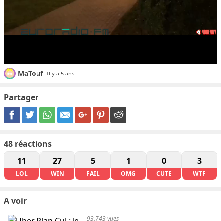
MaTouf
Il y a 5 ans
Partager
48
réactions
11
27
5
1
0
3
LOL
WIN
FAIL
OMG
CUTE
WTF
A voir
93,743 vues