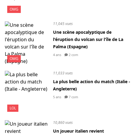
OMG
11,045 vues
Une scène apocalyptique de
l'éruption du volcan sur l'île de La
Palma (Espagne)
4 ans
2 com
OMG
11,033 vues
La plus belle action du match (Italie -
Angleterre)
5 ans
7 com
LOL
10,860 vues
Un joueur italien revient