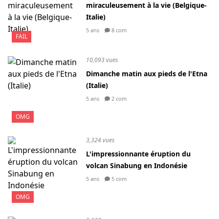
miraculeusement à la vie (Belgique-
Italie)
5 ans
8 com
FAIL
10,093 vues
Dimanche matin aux pieds de l'Etna
(Italie)
5 ans
2 com
OMG
3,324 vues
L'impressionnante éruption du
volcan Sinabung en Indonésie
5 ans
5 com
OMG