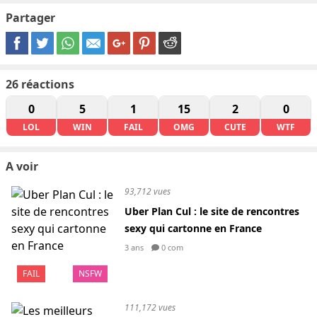
Partager
26
réactions
0
5
1
15
2
0
LOL
WIN
FAIL
OMG
CUTE
WTF
A voir
93,712 vues
Uber Plan Cul : le site de rencontres
sexy qui cartonne en France
3 ans
0 com
FAIL
NSFW
111,172 vues