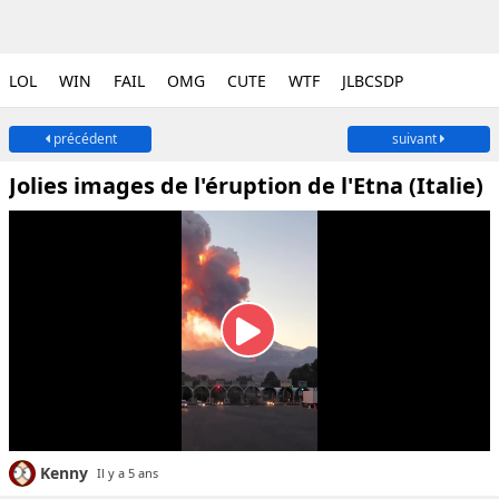
LOL
WIN
FAIL
OMG
CUTE
WTF
JLBCSDP
précédent
suivant
Jolies images de l'éruption de l'Etna (Italie)
Kenny
Il y a 5 ans