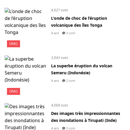
4,621 vues
L'onde de choc de l’éruption
volcanique des îles Tonga
4 ans
3 com
OMG
3,043 vues
La superbe éruption du volcan
Semeru (Indonésie)
4 ans
2 com
OMG
4,068 vues
Des images très impressionnantes
des inondations à Tirupati (Inde)
4 ans
3 com