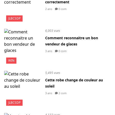
correctement
2 ans
0 com
JLBCSDP
6,003 vues
Comment reconnaitre un bon
vendeur de glaces
3 ans
0 com
WIN
5,495 vues
Cette robe change de couleur au
soleil
3 ans
2 com
JLBCSDP
4,132 vues