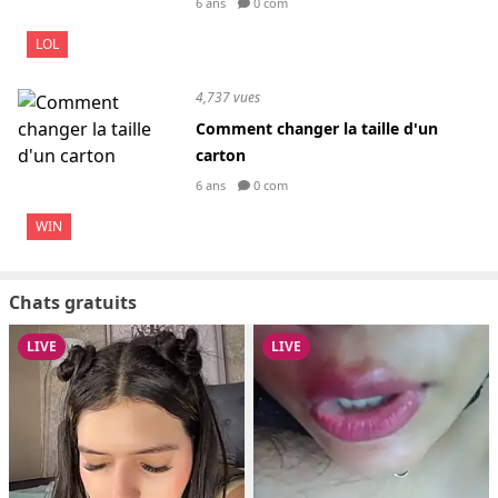
6 ans
0 com
LOL
4,737 vues
Comment changer la taille d'un
carton
6 ans
0 com
WIN
Chats gratuits