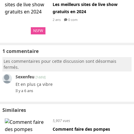
Les meilleurs sites de live show
gratuits en 2024
2 ans
0 com
NSFW
1 commentaire
Les commentaires pour cette discussion sont désormais
fermés.
Sexenfeu
[1dd!d]
Et en plus ça vibre
Il y a 6 ans
Similaires
5,907 vues
Comment faire des pompes