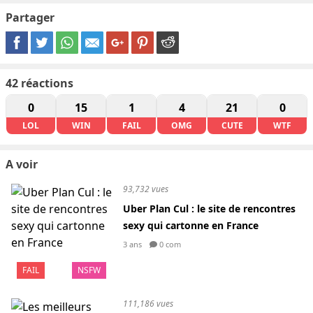
Partager
42
réactions
0
15
1
4
21
0
LOL
WIN
FAIL
OMG
CUTE
WTF
A voir
93,732 vues
Uber Plan Cul : le site de rencontres
sexy qui cartonne en France
3 ans
0 com
FAIL
NSFW
111,186 vues