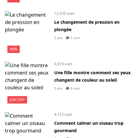
12,930 vues
Le changement de pression en
plongée
5 ans
7 com
WIN
6,879 vues
Une fille montre comment ses yeux
changent de couleur au soleil
5 ans
9 com
JLBCSDP
4,312 vues
Comment calmer un oiseau trop
gourmand