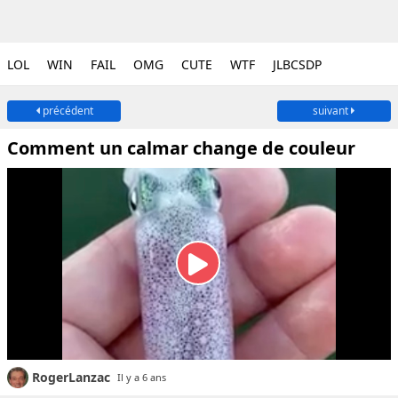
LOL
WIN
FAIL
OMG
CUTE
WTF
JLBCSDP
précédent
suivant
Comment un calmar change de couleur
RogerLanzac
Il y a 6 ans