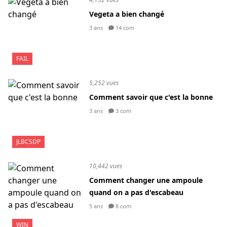
Vegeta a bien changé
3 ans
14 com
FAIL
5,252 vues
Comment savoir que c'est la bonne
3 ans
3 com
JLBCSDP
10,442 vues
Comment changer une ampoule
quand on a pas d'escabeau
5 ans
8 com
WIN