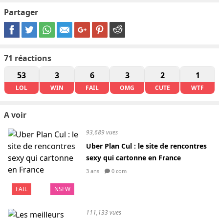
Partager
71
réactions
53
3
6
3
2
1
LOL
WIN
FAIL
OMG
CUTE
WTF
A voir
93,689 vues
Uber Plan Cul : le site de rencontres
sexy qui cartonne en France
3 ans
0 com
FAIL
NSFW
111,133 vues