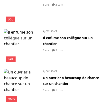
6 ans
2 com
LOL
4,200 vues
Il enfume son collègue sur un
chantier
6 ans
2 com
FAIL
4,748 vues
Un ouvrier a beaucoup de chance
sur un chantier
6 ans
1 com
OMG