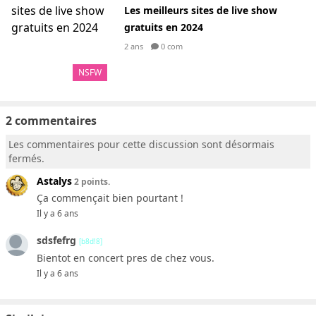
Les meilleurs sites de live show
gratuits en 2024
2 ans
0 com
NSFW
2 commentaires
Les commentaires pour cette discussion sont désormais
fermés.
Astalys
2 points.
Ça commençait bien pourtant !
Il y a 6 ans
sdsfefrg
[b8d!8]
Bientot en concert pres de chez vous.
Il y a 6 ans