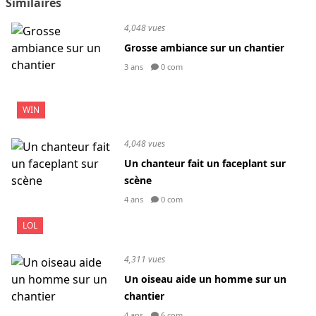
Similaires
4,048 vues
Grosse ambiance sur un chantier
3 ans
0 com
WIN
4,048 vues
Un chanteur fait un faceplant sur
scène
4 ans
0 com
LOL
4,311 vues
Un oiseau aide un homme sur un
chantier
4 ans
6 com