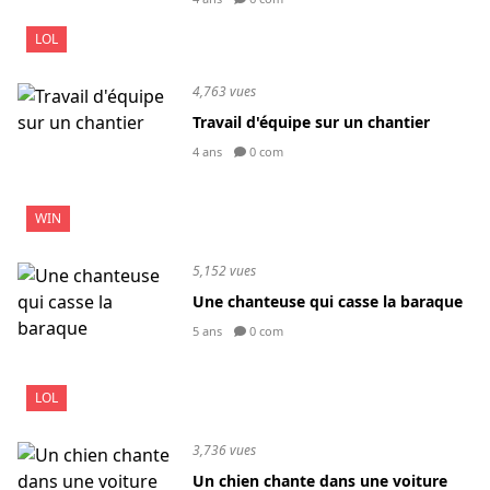
LOL
4,763 vues
Travail d'équipe sur un chantier
4 ans
0 com
WIN
5,152 vues
Une chanteuse qui casse la baraque
5 ans
0 com
LOL
3,736 vues
Un chien chante dans une voiture