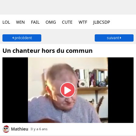
LOL
WIN
FAIL
OMG
CUTE
WTF
JLBCSDP
précédent
suivant
Un chanteur hors du commun
Mathieu
Il y a 6 ans