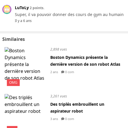
LuToLy
2 points.
Super, il va pouvoir donner des cours de gym au humain
Il y a 6 ans
Similaires
2,898 vues
Boston Dynamics présente la
dernière version de son robot Atlas
2 ans
0 com
OMG
3,261 vues
Des triplés embrouillent un
aspirateur robot
3 ans
0 com