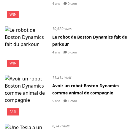
4 ans
0 com
WIN
10,620 vues
Le robot de Boston Dynamics fait du
parkour
4 ans
5 com
WIN
11,215 vues
Avoir un robot Boston Dynamics
comme animal de compagnie
5 ans
1 com
FAIL
6,349 vues