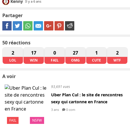
Kenny
Il y a 6 ans
Partager
50
réactions
2
17
0
27
1
2
LOL
WIN
FAIL
OMG
CUTE
WTF
A voir
93,691 vues
Uber Plan Cul : le site de rencontres
sexy qui cartonne en France
3 ans
0 com
FAIL
NSFW