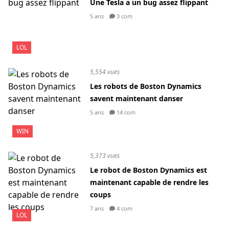
Une Tesla a un bug assez flippant
5 ans
3 com
LOL
5,554 vues
Les robots de Boston Dynamics
savent maintenant danser
5 ans
14 com
WIN
5,373 vues
Le robot de Boston Dynamics est
maintenant capable de rendre les
coups
7 ans
4 com
LOL