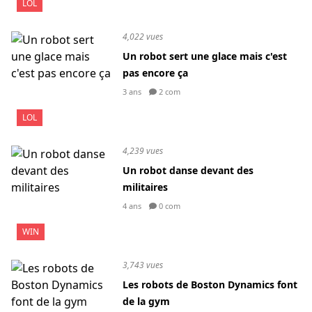
LOL
4,022 vues
Un robot sert une glace mais c'est
pas encore ça
3 ans
2 com
LOL
4,239 vues
Un robot danse devant des
militaires
4 ans
0 com
WIN
3,743 vues
Les robots de Boston Dynamics font
de la gym