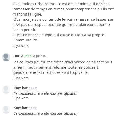
avec rodeos urbains etc... c est des gamins qui doivent
ramasser de temps en temps pour comprendre qu ils ont
franchit la ligne.
Ouai moi je suis content de le voir ramasser sa fesses sur
l A4 pas de respect pour ce genre de blaireau et bonne
lecon pour lui.
C est ce genre de type qui cause du tort a sa propre
Communaute.
Il y a 6 ans
nono
2 points.
[353!5]
les courses poursuites digne d'hollywood ca ne sert plus
a rien il faut vraiment réformé toute les polices &
gendarmerie les méthodes sont trop veille.
Il y a 6 ans
Kumkat
[c12!1]
Ce commentaire a été masqué
afficher
Il y a 6 ans
Kumkat
[c12!1]
Ce commentaire a été masqué
afficher