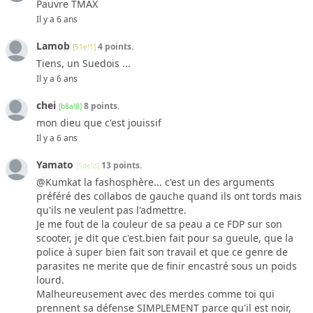
Pauvre TMAX
Il y a 6 ans
Lamob
4 points.
[51e!1]
Tiens, un Suedois ...
Il y a 6 ans
chei
8 points.
[b8a!8]
mon dieu que c'est jouissif
Il y a 6 ans
Yamato
13 points.
[5de!d]
@Kumkat la fashosphère... c'est un des arguments
préféré des collabos de gauche quand ils ont tords mais
qu'ils ne veulent pas l'admettre.
Je me fout de la couleur de sa peau a ce FDP sur son
scooter, je dit que c'est.bien fait pour sa gueule, que la
police à super bien fait son travail et que ce genre de
parasites ne merite que de finir encastré sous un poids
lourd.
Malheureusement avec des merdes comme toi qui
prennent sa défense SIMPLEMENT parce qu'il est noir,