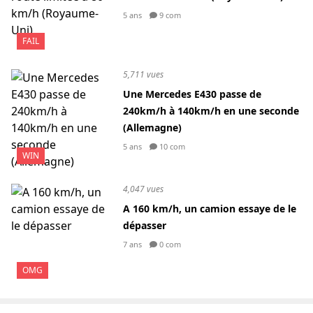
5 ans
9 com
FAIL
5,711 vues
Une Mercedes E430 passe de
240km/h à 140km/h en une seconde
(Allemagne)
5 ans
10 com
WIN
4,047 vues
A 160 km/h, un camion essaye de le
dépasser
7 ans
0 com
OMG