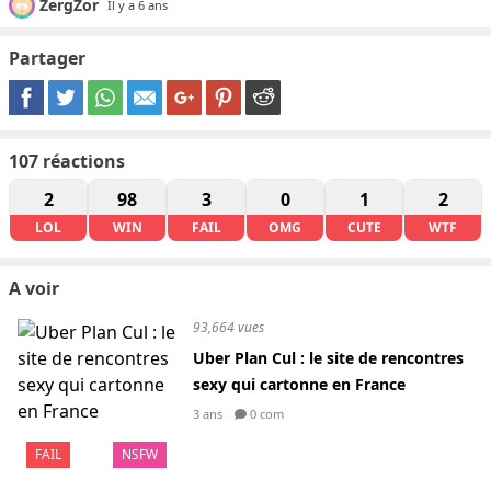
ZergZor
Il y a 6 ans
Partager
107
réactions
2
98
3
0
1
2
LOL
WIN
FAIL
OMG
CUTE
WTF
A voir
93,664 vues
Uber Plan Cul : le site de rencontres
sexy qui cartonne en France
3 ans
0 com
FAIL
NSFW