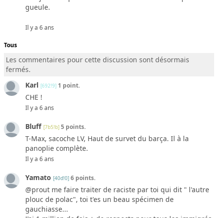
gueule.
Il y a 6 ans
Tous
Les commentaires pour cette discussion sont désormais
fermés.
Karl
1 point.
[692!9]
CHE !
Il y a 6 ans
Bluff
5 points.
[7b5!b]
T-Max, sacoche LV, Haut de survet du barça. Il à la
panoplie complète.
Il y a 6 ans
Yamato
6 points.
[40d!0]
@prout me faire traiter de raciste par toi qui dit " l'autre
plouc de polac", toi t'es un beau spécimen de
gauchiasse...