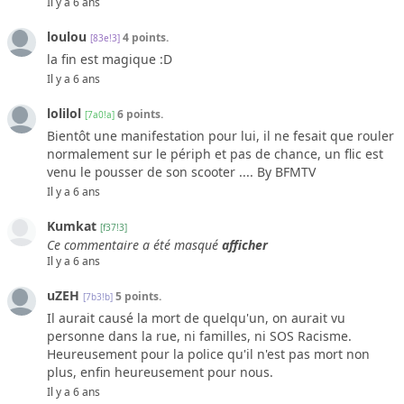
Il y a 6 ans
loulou
4 points.
[83e!3]
la fin est magique :D
Il y a 6 ans
lolilol
6 points.
[7a0!a]
Bientôt une manifestation pour lui, il ne fesait que rouler
normalement sur le périph et pas de chance, un flic est
venu le pousser de son scooter .... By BFMTV
Il y a 6 ans
Kumkat
[f37!3]
Ce commentaire a été masqué
afficher
Il y a 6 ans
uZEH
5 points.
[7b3!b]
Il aurait causé la mort de quelqu'un, on aurait vu
personne dans la rue, ni familles, ni SOS Racisme.
Heureusement pour la police qu'il n'est pas mort non
plus, enfin heureusement pour nous.
Il y a 6 ans