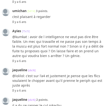
Il y a 6 ans
umichan
3 points.
[541!4]
c’est plaisant à regarder
Il y a 6 ans
Ayies
[75c!5]
@kumkat : avoir de l intelligence ne veut pas dire être
faible. Un mec qui travaille et ne passe pas son temps à
la muscu est plus fort normal non ? Sinon si il y a délit de
fuite tu proposes quoi ? On laisse faire et on prend un
autre qui voudra bien s arrêter ? Un génie.
Il y a 6 ans
jaqueline
[c6c!6]
@lolilol: c'est sur l'a4 et justement je pense que les flics
voulaient le chopper avant qu'il prenne le periph qui est
juste après
Il y a 6 ans
jaqueline
2 points.
[c6c!6]
il a du se rapper le cul pikachu