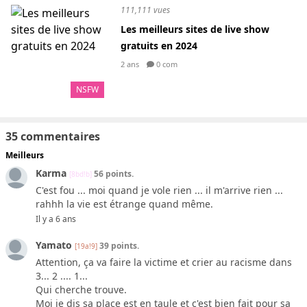
111,111 vues
Les meilleurs sites de live show
gratuits en 2024
2 ans
0 com
NSFW
35 commentaires
Meilleurs
Karma
56 points.
[8bd!b]
C'est fou ... moi quand je vole rien ... il m'arrive rien ...
rahhh la vie est étrange quand même.
Il y a 6 ans
Yamato
39 points.
[19a!9]
Attention, ça va faire la victime et crier au racisme dans
3... 2 .... 1...
Qui cherche trouve.
Moi je dis sa place est en taule et c'est bien fait pour sa