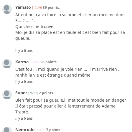
Yamato
39 points.
[19a!9]
Attention, ça va faire la victime et crier au racisme dans
3... 2 .... 1...
Qui cherche trouve.
Moi je dis sa place est en taule et c'est bien fait pour sa
gueule.
Il y a 6 ans
Karma
56 points.
[8bd!b]
C'est fou ... moi quand je vole rien ... il m'arrive rien ...
rahhh la vie est étrange quand même.
Il y a 6 ans
Super
2 points.
[2bd!b]
Bien fait pour sa gueule,il met tout le monde en danger.
Il était pressé pour aller à l’enterrement de Adama
Traoré.
Il y a 6 ans
Nemrode
7 points.
[ee6!e]