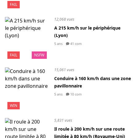
FAIL
12,068 vues
A 215 km/h sur le périphérique
(Lyon)
5 ans
41 com
FAIL
NSFW
15,061 vues
Conduire à 160 km/h dans une zone
pavillonnaire
5 ans
10 com
WIN
5,831 vues
Il roule à 200 km/h sur une route
limitée à 80 km/h (Royaume-Uni)