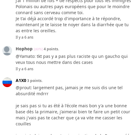
J'ai 1 million de fois + de respects pour tous les immigrés
Polonais ou autres pays européens que pour le moindre
connard sans cerveau comme toi.
Je t'ai déjà accordé trop d'importance à te répondre,
maintenant je te laisse te noyer dans la diarrhée que tu
as entre les oreilles.
Il y a 6 ans
Hophop
4 points.
[d6f!6]
@Yamato: tkt pas y a pas plus raciste qu un gaucho qui
veux tous nous mettre dans des cases
Il y a 6 ans
A1X0
3 points.
@prout: largement pas, jamais je me suis dis une tel
absurdité mdrrr
je sais pas si tu as été à l'école mais bon y'a une bonne
base dès la primaire, j'aimerai bien te faire un petit cour
mais j'vais pas te cacher que ça va vite me casser les
couilles