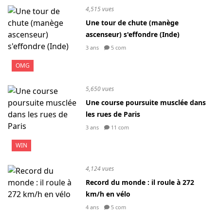
4,515 vues
Une tour de chute (manège
ascenseur) s'effondre (Inde)
3 ans
5 com
OMG
5,650 vues
Une course poursuite musclée dans
les rues de Paris
3 ans
11 com
WIN
4,124 vues
Record du monde : il roule à 272
km/h en vélo
4 ans
5 com