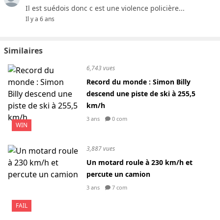
Il est suédois donc c est une violence policière...
Il y a 6 ans
Similaires
6,743 vues
Record du monde : Simon Billy
descend une piste de ski à 255,5
km/h
3 ans
0 com
WIN
3,887 vues
Un motard roule à 230 km/h et
percute un camion
3 ans
7 com
FAIL