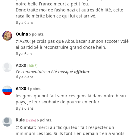
notre belle France meurt a petit feu.
Donc traite moi de fasho nazi et autres débilité, cette
racaille mérite bien ce qui lui est arrivé.
Il y a 6 ans
Oulna
5 points.
@A2X0: Je crois pas que Aboubacar sur son scooter volé
ai participé à reconstruire grand chose hein.
Il y a 6 ans
A2X0
[46b!6]
Ce commentaire a été masqué
afficher
Il y a 6 ans
A1X0
1 point.
les gens qui ont fait venir ces gens là dans notre beau
pays, je leur souhaite de pourrir en enfer
Il y a 6 ans
Rule
6 points.
[0e2!e]
@Kumkat: merci au flic qui leur fait respecter un
minimum Les lois. Si ils font rien demain t en a vingts