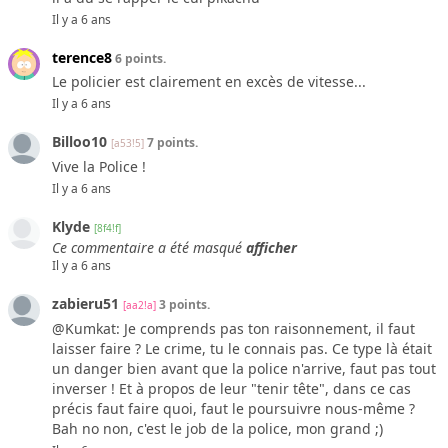
Il y a 6 ans
terence8
6 points.
Le policier est clairement en excès de vitesse...
Il y a 6 ans
Billoo10
7 points.
[a53!5]
Vive la Police !
Il y a 6 ans
Klyde
[8f4!f]
Ce commentaire a été masqué
afficher
Il y a 6 ans
zabieru51
3 points.
[aa2!a]
@Kumkat: Je comprends pas ton raisonnement, il faut
laisser faire ? Le crime, tu le connais pas. Ce type là était
un danger bien avant que la police n'arrive, faut pas tout
inverser ! Et à propos de leur "tenir tête", dans ce cas
précis faut faire quoi, faut le poursuivre nous-même ?
Bah no non, c'est le job de la police, mon grand ;)