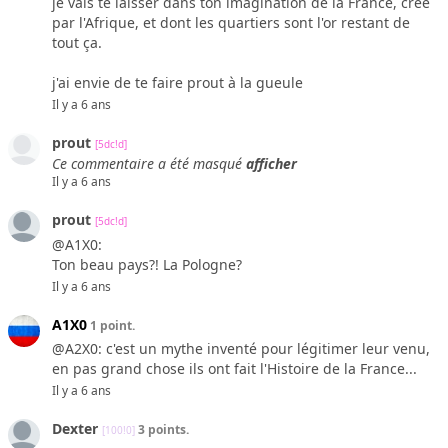
je vais te laisser dans ton imagination de la France, créé
par l'Afrique, et dont les quartiers sont l'or restant de
tout ça.
j'ai envie de te faire prout à la gueule
Il y a 6 ans
prout
[5dc!d]
Ce commentaire a été masqué
afficher
Il y a 6 ans
prout
[5dc!d]
@A1X0:
Ton beau pays?! La Pologne?
Il y a 6 ans
A1X0
1 point.
@A2X0: c'est un mythe inventé pour légitimer leur venu,
en pas grand chose ils ont fait l'Histoire de la France...
Il y a 6 ans
Dexter
3 points.
[100!0]