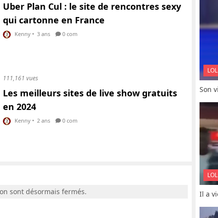
Uber Plan Cul : le site de rencontres sexy
qui cartonne en France
Kenny
•
3 ans
0 com
LOL
111,161 vues
Son vi
Les meilleurs sites de live show gratuits
en 2024
Kenny
•
2 ans
0 com
LOL
ion sont désormais fermés.
Il a 