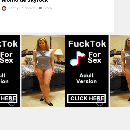
Kenny
•
1 decade
0 com