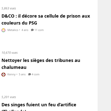
5,863 vues
D&CO : il décore sa cellule de prison aux
couleurs du PSG
Metalico
•
4 ans
11 com
10,670 vues
Nettoyer les sièges des tribunes au
chalumeau
Kenny
•
5 ans
4 com
5,201 vues
Des singes fuient un feu d’artifice