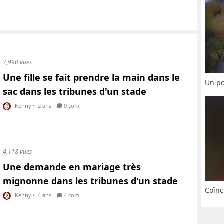
7,990 vues
Une fille se fait prendre la main dans le
Un po
sac dans les tribunes d'un stade
Kenny
•
2 ans
0 com
4,118 vues
Une demande en mariage très
mignonne dans les tribunes d'un stade
Coïnc
Kenny
•
4 ans
4 com