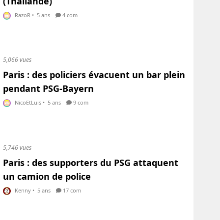
(Thaïlande)
RazoR
•
5 ans
4 com
5,066 vues
Paris : des policiers évacuent un bar plein
pendant PSG-Bayern
NicoEtLuis
•
5 ans
9 com
5,746 vues
Paris : des supporters du PSG attaquent
un camion de police
Kenny
•
5 ans
17 com