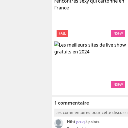
FAIL
NSFW
NSFW
1 commentaire
Les commentaires pour cette discuss
Hihi
3 points.
[cc4!c]