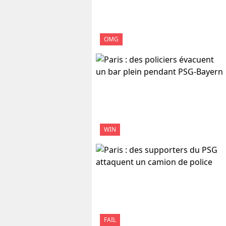
OMG
WIN
FAIL