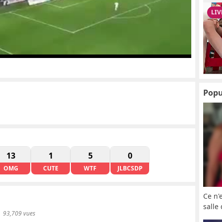
Popu
13
1
5
0
OMG
CUTE
WTF
JLBCSDP
Ce n'
salle
93,709 vues