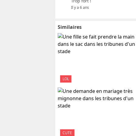
Trop fort !
Il y a 6 ans
Similaires
LOL
CUTE