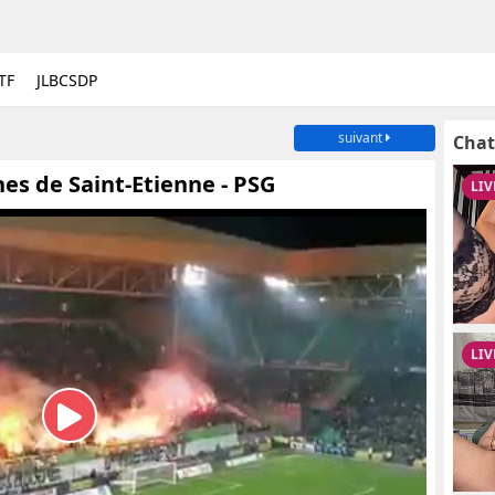
TF
JLBCSDP
suivant
Chat
unes de Saint-Etienne - PSG