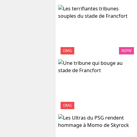
OMG
NSFW
OMG