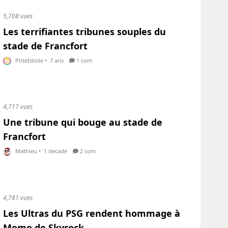
5,708 vues
Les terrifiantes tribunes souples du
stade de Francfort
PtiteIdiote
•
7 ans
1 com
4,717 vues
Une tribune qui bouge au stade de
Francfort
Mathieu
•
1 decade
2 com
4,781 vues
Les Ultras du PSG rendent hommage à
Momo de Skyrock