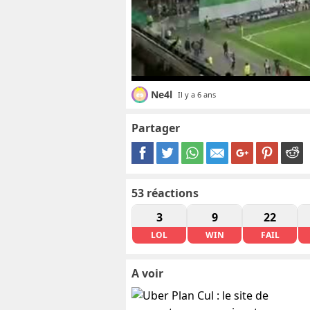
Ne4l
Il y a 6 ans
Partager
53
réactions
3
9
22
LOL
WIN
FAIL
A voir