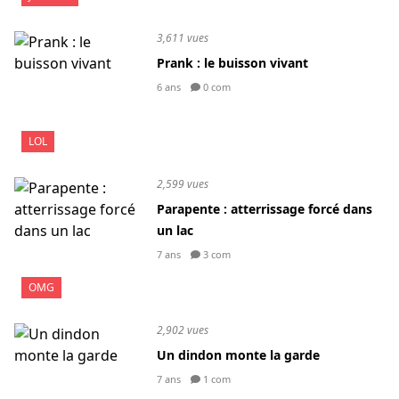
3,611 vues
Prank : le buisson vivant
6 ans
0 com
LOL
2,599 vues
Parapente : atterrissage forcé dans
un lac
7 ans
3 com
OMG
2,902 vues
Un dindon monte la garde
7 ans
1 com