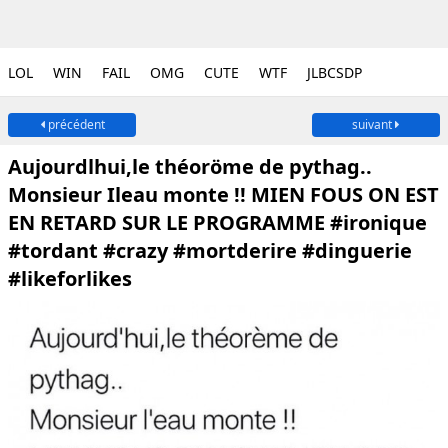
LOL
WIN
FAIL
OMG
CUTE
WTF
JLBCSDP
précédent
suivant
Aujourdlhui,le théoröme de pythag..
Monsieur Ileau monte !! MIEN FOUS ON EST
EN RETARD SUR LE PROGRAMME #ironique
#tordant #crazy #mortderire #dinguerie
#likeforlikes