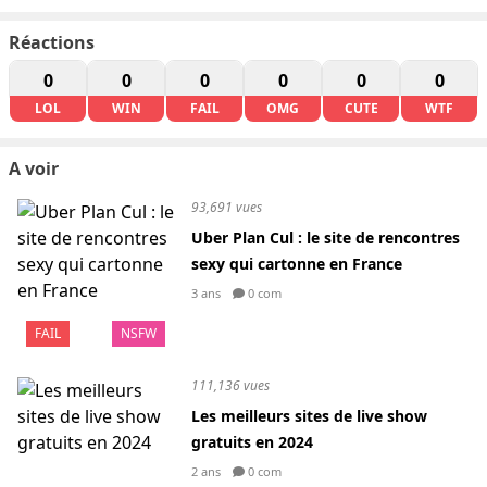
Réactions
0
0
0
0
0
0
LOL
WIN
FAIL
OMG
CUTE
WTF
A voir
93,691 vues
Uber Plan Cul : le site de rencontres
sexy qui cartonne en France
3 ans
0 com
FAIL
NSFW
111,136 vues
Les meilleurs sites de live show
gratuits en 2024
2 ans
0 com