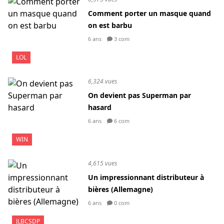
Comment porter un masque quand
on est barbu
6 ans
3 com
LOL
6,324 vues
On devient pas Superman par
hasard
6 ans
6 com
WIN
4,615 vues
Un impressionnant distributeur à
bières (Allemagne)
6 ans
0 com
JLBCSDP