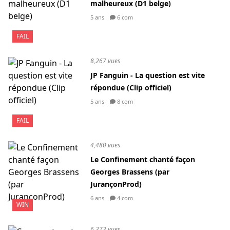
malheureux (D1 belge)
5 ans
6 com
FAIL
8,267 vues
JP Fanguin - La question est vite
répondue (Clip officiel)
5 ans
8 com
FAIL
4,480 vues
Le Confinement chanté façon
Georges Brassens (par
JurançonProd)
6 ans
4 com
WIN
6,373 vues