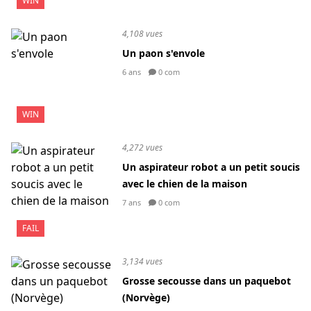
WIN
4,108 vues
Un paon s'envole
6 ans
0 com
WIN
4,272 vues
Un aspirateur robot a un petit soucis
avec le chien de la maison
7 ans
0 com
FAIL
3,134 vues
Grosse secousse dans un paquebot
(Norvège)