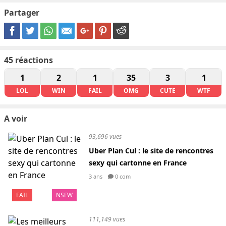
Partager
45
réactions
1
2
1
35
3
1
LOL
WIN
FAIL
OMG
CUTE
WTF
A voir
93,696 vues
Uber Plan Cul : le site de rencontres
sexy qui cartonne en France
3 ans
0 com
FAIL
NSFW
111,149 vues