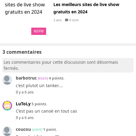
Les meilleurs sites de live show
gratuits en 2024
2 ans
0 com
NSFW
3 commentaires
Les commentaires pour cette discussion sont désormais
fermés.
barbotruc
4 points.
[65a!5]
c'est plutot un tanker....
Il y a 6 ans
LuToLy
5 points.
C’est pas un canoë en tout cas
Il y a 6 ans
coucou
1 point.
[e06!0]