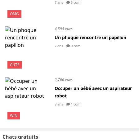
7 ans
3 com
OMG
4,595 vues
Un phoque rencontre un papillon
7 ans
0 com
CUTE
2,766 vues
Occuper un bébé avec un aspirateur
robot
8 ans
1 com
WIN
Chats gratuits