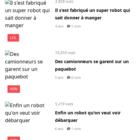
3,858 vues
Il s'est fabriqué un super robot qui
sait donner à manger
4 ans
1 com
LOL
10,950 vues
Des camionneurs se garent sur un
paquebot
5 ans
6 com
WIN
5,219 vues
Enfin un robot qu'on veut voir
débarquer
6 ans
1 com