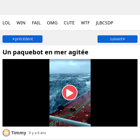
LOL
WIN
FAIL
OMG
CUTE
WTF
JLBCSDP
précédent
suivant
Un paquebot en mer agitée
Timmy
Il y a 6 ans