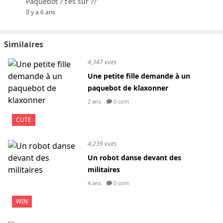
Paquebot ? t'es sur ??
Il y a 6 ans
Similaires
4,347 vues
Une petite fille demande à un
paquebot de klaxonner
2 ans
0 com
CUTE
4,239 vues
Un robot danse devant des
militaires
4 ans
0 com
WIN