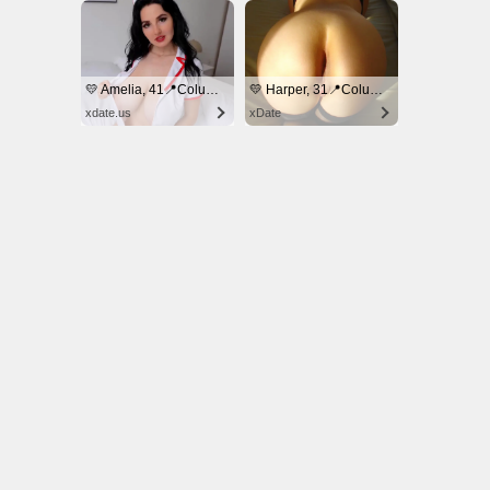
© NoKenny.com 2006/2026
Conditions d'utilisation
•
A propos
•
Contact