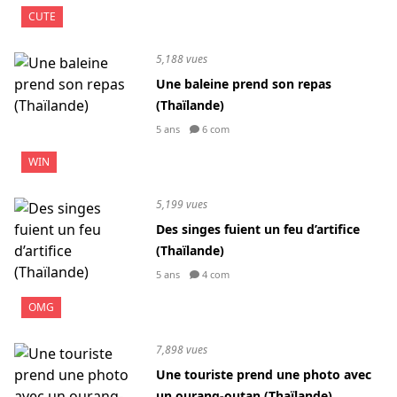
CUTE
5,188 vues
Une baleine prend son repas
(Thaïlande)
5 ans
6 com
WIN
5,199 vues
Des singes fuient un feu d’artifice
(Thaïlande)
5 ans
4 com
OMG
7,898 vues
Une touriste prend une photo avec
un ourang-outan (Thaïlande)