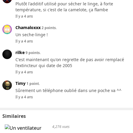
Plutôt l'additif utilisé pour sécher le linge, à forte
température, si c'est de la camelote, ça flambe
Il y a 4 ans
Chamaloxxx
2 points.
Un seche-linge !
Il y a 4 ans
rilke
9 points.
C'est maintenant qu'on regrette de pas avoir remplacé
l'extincteur qui date de 2005
Il y a 4 ans
Timy
1 point.
Sûrement un téléphone oublié dans une poche va ^^
Il y a 4 ans
Similaires
4,276 vues