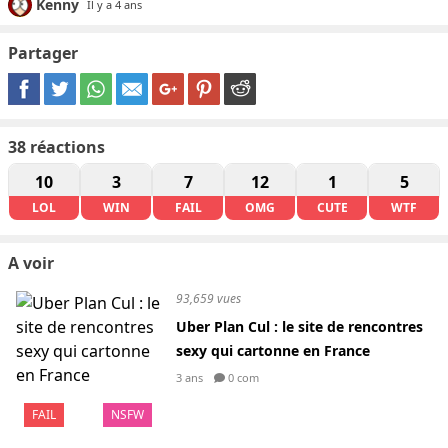
Kenny
Il y a 4 ans
Partager
38
réactions
10
3
7
12
1
5
LOL
WIN
FAIL
OMG
CUTE
WTF
A voir
93,659 vues
Uber Plan Cul : le site de rencontres
sexy qui cartonne en France
3 ans
0 com
FAIL
NSFW