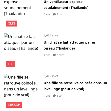
Un ventilateur explose
soudainement (Thaïlande)
4 ans
5 com
OMG
3,624 vues
Un chat se fait attaquer par un
oiseau (Thailande)
4 ans
2 com
LOL
5,415 vues
Une fille se retrouve coincée dans un
lave linge (pour de vrai)
4 ans
8 com
JLBCSDP