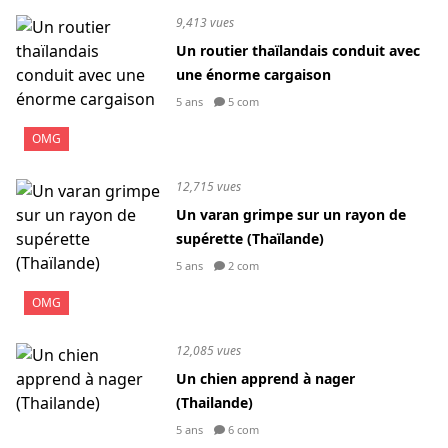
9,413 vues
Un routier thaïlandais conduit avec
une énorme cargaison
5 ans
5 com
OMG
12,715 vues
Un varan grimpe sur un rayon de
supérette (Thaïlande)
5 ans
2 com
OMG
12,085 vues
Un chien apprend à nager
(Thailande)
5 ans
6 com