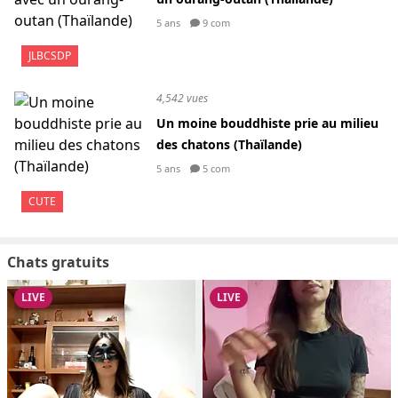
5 ans
9 com
JLBCSDP
4,542 vues
Un moine bouddhiste prie au milieu
des chatons (Thaïlande)
5 ans
5 com
CUTE
Chats gratuits