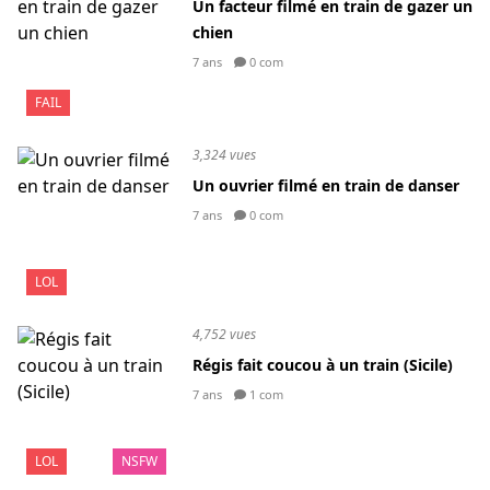
Un facteur filmé en train de gazer un
chien
7 ans
0 com
FAIL
3,324 vues
Un ouvrier filmé en train de danser
7 ans
0 com
LOL
4,752 vues
Régis fait coucou à un train (Sicile)
7 ans
1 com
LOL
NSFW