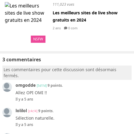
111,023 vues
Les meilleurs sites de live show
gratuits en 2024
2 ans
0 com
NSFW
3 commentaires
Les commentaires pour cette discussion sont désormais
fermés.
omgodde
9 points.
[5d1!d]
Allez OPI OMI !!
Il y a 5 ans
lolilol
9 points.
[c4c!4]
Sélection naturelle.
Il y a 5 ans