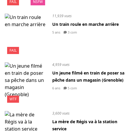
FAIL
NSFW
11,939 vues
Un train roule en marche arrière
5 ans
3 com
FAIL
4,959 vues
Un jeune filmé en train de poser sa
pêche dans un magasin (Grenoble)
6 ans
5 com
WTF
3,600 vues
La mère de Régis va à la station
service