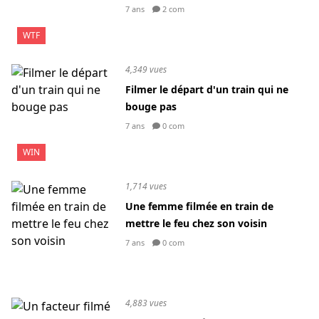
7 ans
2 com
WTF
4,349 vues
Filmer le départ d'un train qui ne
bouge pas
7 ans
0 com
WIN
1,714 vues
Une femme filmée en train de
mettre le feu chez son voisin
7 ans
0 com
4,883 vues