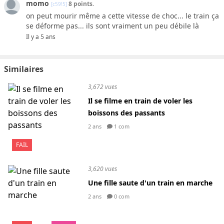
momo
8 points.
[c59!5]
on peut mourir même a cette vitesse de choc... le train ça
se déforme pas... ils sont vraiment un peu débile là
Il y a 5 ans
Similaires
3,672 vues
Il se filme en train de voler les
boissons des passants
2 ans
1 com
FAIL
3,620 vues
Une fille saute d'un train en marche
2 ans
0 com