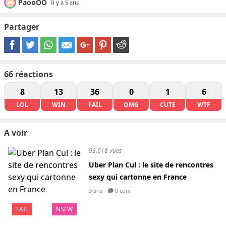
PaooOO
Il y a 5 ans
Partager
66
réactions
8
13
36
0
1
6
LOL
WIN
FAIL
OMG
CUTE
WTF
A voir
93,618 vues
Uber Plan Cul : le site de rencontres
sexy qui cartonne en France
3 ans
0 com
FAIL
NSFW