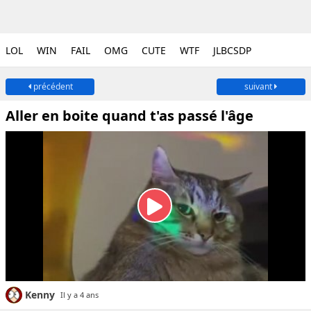
LOL
WIN
FAIL
OMG
CUTE
WTF
JLBCSDP
précédent
suivant
Aller en boite quand t'as passé l'âge
Kenny
Il y a 4 ans