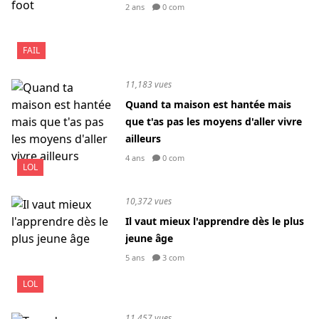
2 ans
0 com
FAIL
11,183 vues
Quand ta maison est hantée mais
que t'as pas les moyens d'aller vivre
ailleurs
4 ans
0 com
LOL
10,372 vues
Il vaut mieux l'apprendre dès le plus
jeune âge
5 ans
3 com
LOL
11,457 vues