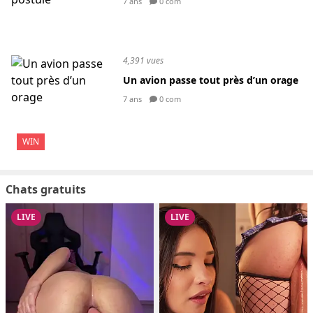
7 ans
0 com
4,391 vues
Un avion passe tout près d’un orage
7 ans
0 com
WIN
Chats gratuits