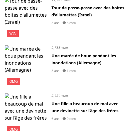
Tour de passe-passe avec des boites
d'allumettes (Israel)
5 ans
5 com
WIN
9,733 vues
Une marée de boue pendant les
inondations (Allemagne)
5 ans
1 com
OMG
5,424 vues
Une fille a beaucoup de mal avec
une devinette sur l’âge des frères
6 ans
9 com
OMG