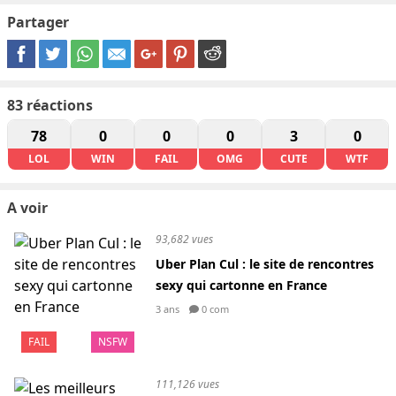
Partager
83
réactions
78
0
0
0
3
0
LOL
WIN
FAIL
OMG
CUTE
WTF
A voir
93,682 vues
Uber Plan Cul : le site de rencontres
sexy qui cartonne en France
3 ans
0 com
FAIL
NSFW
111,126 vues