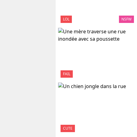
LOL
NSFW
FAIL
CUTE