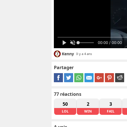
00:00 / 00:00
Kenny
Il y a 4 ans
Partager
77
réactions
50
2
3
LOL
WIN
FAIL