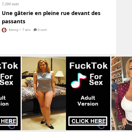
7,390 vues
Une gâterie en pleine rue devant des
passants
Kenny
•
7 ans
0 com