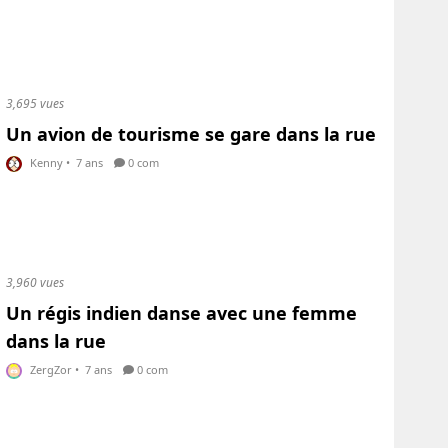
3,695 vues
Un avion de tourisme se gare dans la rue
Kenny
•
7 ans
0 com
3,960 vues
Un régis indien danse avec une femme
dans la rue
ZergZor
•
7 ans
0 com