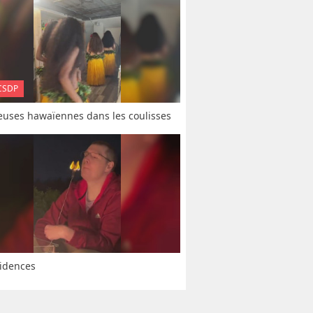
CSDP
uses hawaïennes dans les coulisses
idences