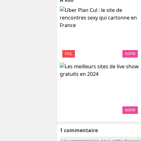
A voir
FAIL
NSFW
NSFW
1 commentaire
Les commentaires pour cette discuss