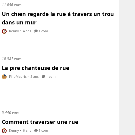
11,056 vues
Un chien regarde la rue à travers un trou
dans un mur
Kenny
•
4 ans
1 com
10,581 vues
La pire chanteuse de rue
FilipMauris
•
5 ans
1 com
5,440 vues
Comment traverser une rue
Kenny
•
6 ans
1 com