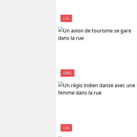
LOL
OMG
LOL