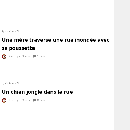
4,112 vues
Une mère traverse une rue inondée avec
sa poussette
Kenny
•
3 ans
1 com
3,214 vues
Un chien jongle dans la rue
Kenny
•
3 ans
0 com