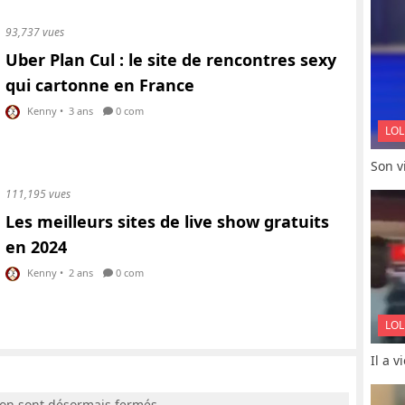
93,737 vues
Uber Plan Cul : le site de rencontres sexy
qui cartonne en France
Kenny
•
3 ans
0 com
LOL
Son vi
111,195 vues
Les meilleurs sites de live show gratuits
en 2024
Kenny
•
2 ans
0 com
LOL
Il a 
ion sont désormais fermés.