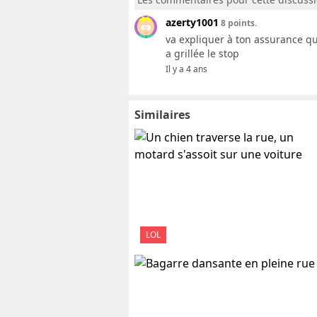
azerty1001
8 points.
va expliquer à ton assurance que
a grillée le stop
Il y a 4 ans
Similaires
LOL