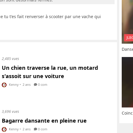
 tu t'es fait renverser à scooter par une vache qui
JLB
Danse
2,485 vues
Un chien traverse la rue, un motard
s'assoit sur une voiture
Kenny
•
2 ans
0 com
3,696 vues
Coïnc
Bagarre dansante en pleine rue
Kenny
•
2 ans
0 com