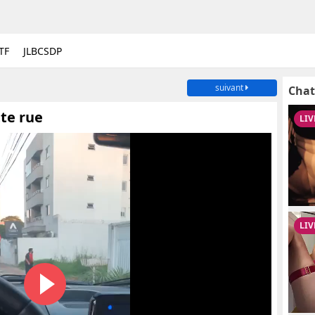
TF
JLBCSDP
suivant
Chat
tte rue