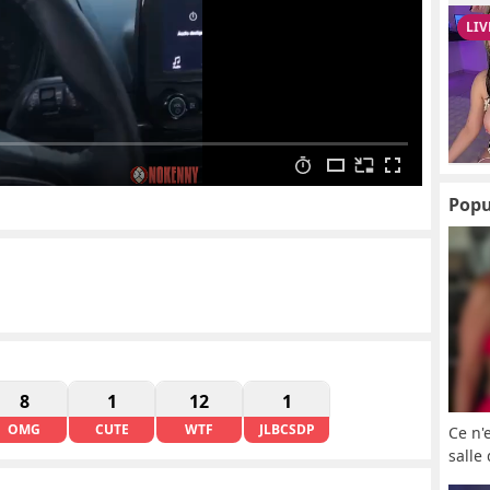
Popu
8
1
12
1
OMG
CUTE
WTF
JLBCSDP
Ce n'
salle