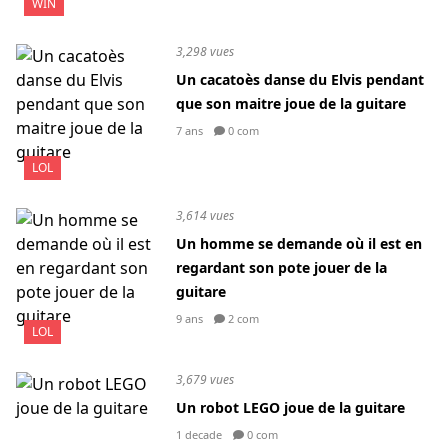
WIN
3,298 vues
Un cacatoès danse du Elvis pendant
que son maitre joue de la guitare
7 ans
0 com
LOL
3,614 vues
Un homme se demande où il est en
regardant son pote jouer de la
guitare
9 ans
2 com
LOL
3,679 vues
Un robot LEGO joue de la guitare
1 decade
0 com