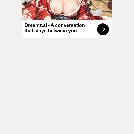
© NoKenny.com 2006/2026
Conditions d'utilisation
•
A propos
•
Contact