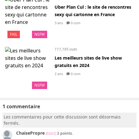
Uber Plan Cul : le site de rencontres
sexy qui cartonne en France
3 ans
0 com
FAIL
NSFW
111,195 vues
Les meilleurs sites de live show
gratuits en 2024
2 ans
0 com
NSFW
1 commentaire
Les commentaires pour cette discussion sont désormais
fermés.
ChaisePropre
2 points.
[02a!2]