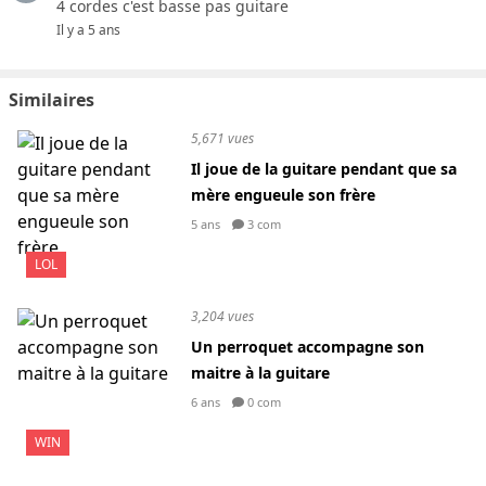
4 cordes c'est basse pas guitare
Il y a 5 ans
Similaires
5,671 vues
Il joue de la guitare pendant que sa
mère engueule son frère
5 ans
3 com
LOL
3,204 vues
Un perroquet accompagne son
maitre à la guitare
6 ans
0 com
WIN