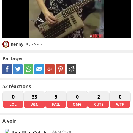
Kenny
Il y a 5 ans
Partager
52
réactions
0
33
5
0
2
0
LOL
WIN
FAIL
OMG
CUTE
WTF
A voir
93,737 vues