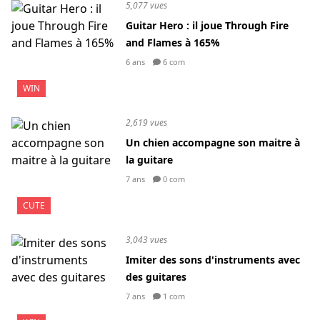
5,077 vues
Guitar Hero : il joue Through Fire
and Flames à 165%
6 ans
6 com
WIN
2,619 vues
Un chien accompagne son maitre à
la guitare
7 ans
0 com
CUTE
3,043 vues
Imiter des sons d'instruments avec
des guitares
7 ans
1 com