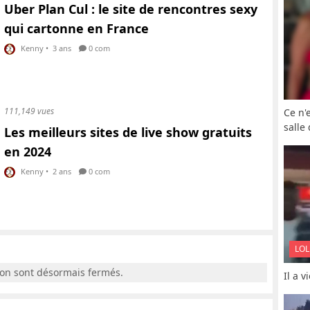
Uber Plan Cul : le site de rencontres sexy
qui cartonne en France
Kenny
•
3 ans
0 com
111,149 vues
Ce n'
salle
Les meilleurs sites de live show gratuits
en 2024
Kenny
•
2 ans
0 com
LOL
ion sont désormais fermés.
Il a 