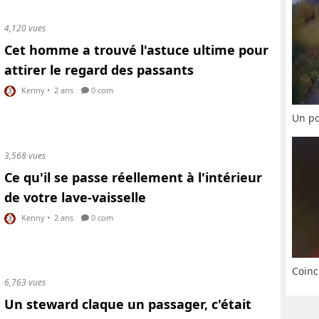
4,120 vues
Cet homme a trouvé l'astuce ultime pour
attirer le regard des passants
Kenny
•
2 ans
0 com
Un po
3,568 vues
Ce qu'il se passe réellement à l'intérieur
de votre lave-vaisselle
Kenny
•
2 ans
0 com
Coïnc
6,763 vues
Un steward claque un passager, c'était