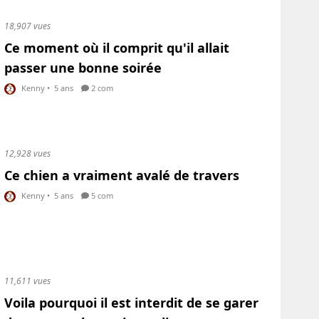
18,907 vues
Ce moment où il comprit qu'il allait
passer une bonne soirée
Kenny
•
5 ans
2 com
12,928 vues
Ce chien a vraiment avalé de travers
Kenny
•
5 ans
5 com
11,611 vues
Voila pourquoi il est interdit de se garer