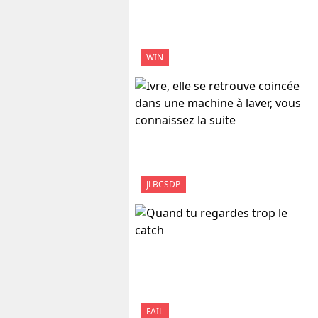
WIN
JLBCSDP
FAIL