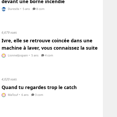
devant une borne incendie
DurexXx
•
5 ans
8 com
6,679 vues
Ivre, elle se retrouve coincée dans une
machine à laver, vous connaissez la suite
LionnelJospain
•
5 ans
4 com
4,020 vues
Quand tu regardes trop le catch
MaTouf
•
6 ans
3 com