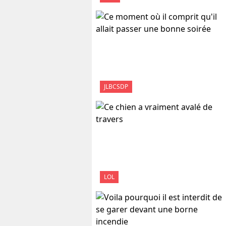
JLBCSDP
LOL