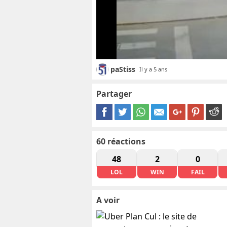
paStiss
Il y a 5 ans
Partager
60
réactions
48
2
0
LOL
WIN
FAIL
A voir