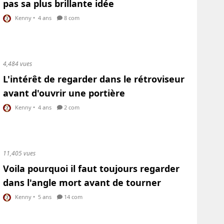
pas sa plus brillante idée
Kenny
•
4 ans
8 com
4,484 vues
L'intérêt de regarder dans le rétroviseur
avant d'ouvrir une portière
Kenny
•
4 ans
2 com
11,405 vues
Voila pourquoi il faut toujours regarder
dans l'angle mort avant de tourner
Kenny
•
5 ans
14 com