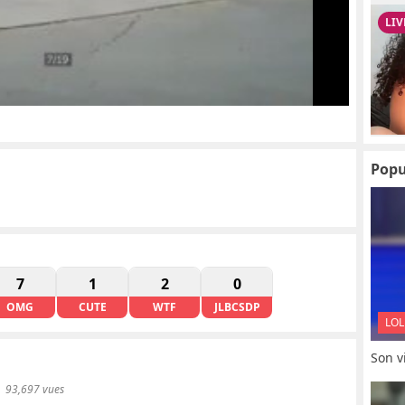
Popu
7
1
2
0
OMG
CUTE
WTF
JLBCSDP
LOL
Son vi
93,697 vues