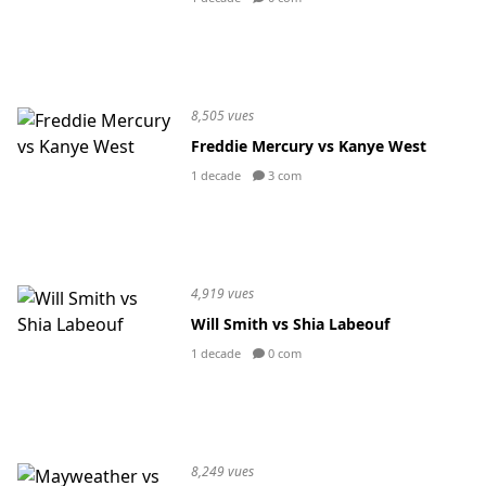
8,505 vues
Freddie Mercury vs Kanye West
1 decade
3 com
4,919 vues
Will Smith vs Shia Labeouf
1 decade
0 com
8,249 vues