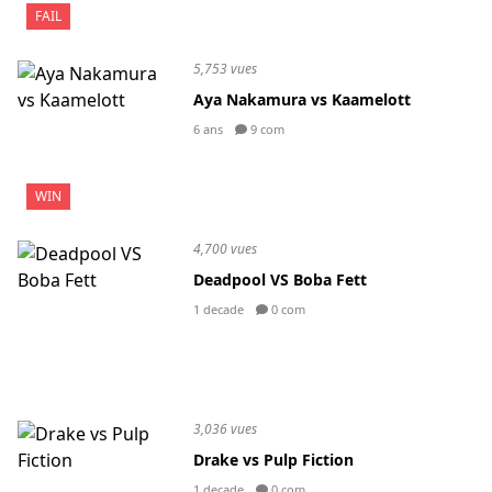
FAIL
5,753 vues
Aya Nakamura vs Kaamelott
6 ans
9 com
WIN
4,700 vues
Deadpool VS Boba Fett
1 decade
0 com
3,036 vues
Drake vs Pulp Fiction
1 decade
0 com