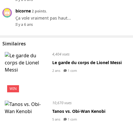
bicorne
2 points.
Ça vole vraiment pas haut...
Il y a 6 ans
Similaires
4,404 vues
Le garde du corps de Lionel Messi
2 ans
1 com
WIN
10,670 vues
Tanos vs. Obi-Wan Kenobi
5 ans
1 com