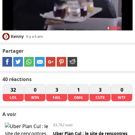
Kenny
Il y a 6 ans
Partager
40
réactions
32
0
3
1
3
0
LOL
WIN
FAIL
OMG
CUTE
WTF
A voir
93,762 vues
Uber Plan Cul : le site de rencontres