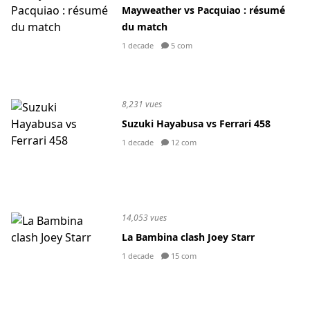
Mayweather vs Pacquiao : résumé
du match
1 decade
5 com
8,231 vues
Suzuki Hayabusa vs Ferrari 458
1 decade
12 com
14,053 vues
La Bambina clash Joey Starr
1 decade
15 com