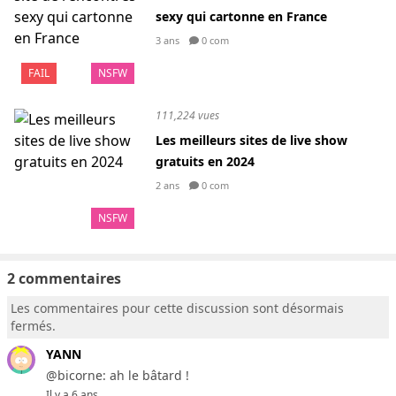
sexy qui cartonne en France
3 ans
0 com
FAIL
NSFW
111,224 vues
Les meilleurs sites de live show
gratuits en 2024
2 ans
0 com
NSFW
2 commentaires
Les commentaires pour cette discussion sont désormais
fermés.
YANN
@bicorne: ah le bâtard !
Il y a 6 ans