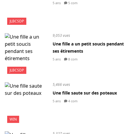
5 ans
5 com
JLBCSDP
9,053 vues
Une fille a un petit soucis pendant
ses étirements
5 ans
8 com
JLBCSDP
5,466 vues
Une fille saute sur des poteaux
5 ans
4 com
WIN
5,327 vues