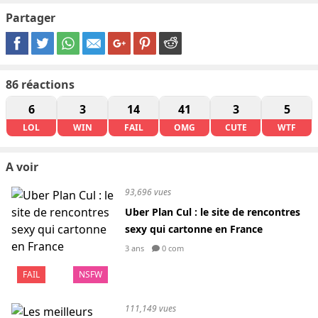
Partager
86
réactions
6
3
14
41
3
5
LOL
WIN
FAIL
OMG
CUTE
WTF
A voir
93,696 vues
Uber Plan Cul : le site de rencontres
sexy qui cartonne en France
3 ans
0 com
FAIL
NSFW
111,149 vues