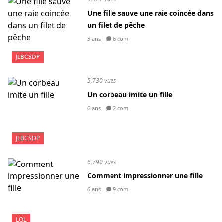
Une fille sauve une raie coincée dans
un filet de pêche
5 ans
6 com
JLBCSDP
5,730 vues
Un corbeau imite un fille
6 ans
2 com
JLBCSDP
6,790 vues
Comment impressionner une fille
6 ans
9 com
LOL