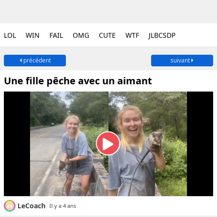
LOL
WIN
FAIL
OMG
CUTE
WTF
JLBCSDP
précédent
suivant
Une fille pêche avec un aimant
LeCoach
Il y a 4 ans