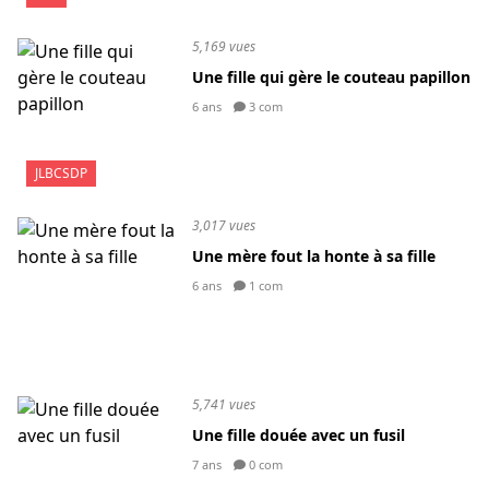
5,169 vues
Une fille qui gère le couteau papillon
6 ans
3 com
JLBCSDP
3,017 vues
Une mère fout la honte à sa fille
6 ans
1 com
5,741 vues
Une fille douée avec un fusil
7 ans
0 com