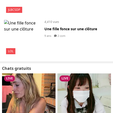
JLBCSDP
4,410 vues
Une fille fonce sur une clôture
9 ans
2 com
LOL
Chats gratuits