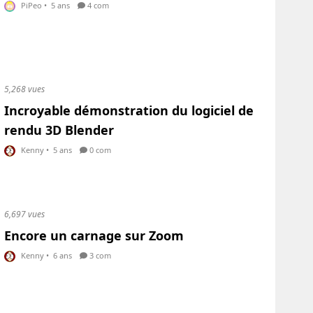
PiPeo
•
5 ans
4 com
5,268 vues
Incroyable démonstration du logiciel de
rendu 3D Blender
Kenny
•
5 ans
0 com
6,697 vues
Encore un carnage sur Zoom
Kenny
•
6 ans
3 com