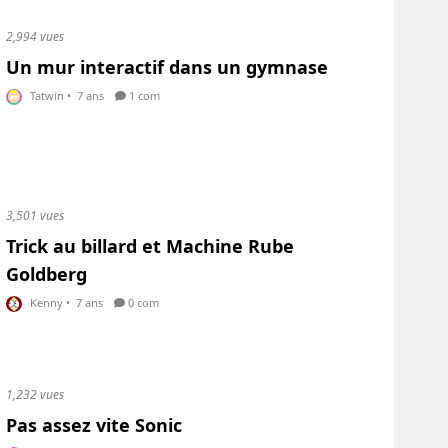
2,994 vues
Un mur interactif dans un gymnase
Tatwin
•
7 ans
1 com
3,501 vues
Trick au billard et Machine Rube
Goldberg
Kenny
•
7 ans
0 com
1,232 vues
Pas assez vite Sonic