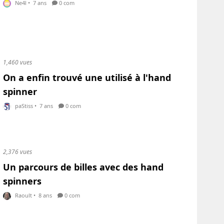
Ne4l
•
7 ans
0 com
1,460 vues
On a enfin trouvé une utilisé à l'hand
spinner
paStiss
•
7 ans
0 com
2,376 vues
Un parcours de billes avec des hand
spinners
Raoult
•
8 ans
0 com