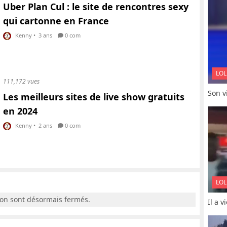
Uber Plan Cul : le site de rencontres sexy
qui cartonne en France
Kenny
•
3 ans
0 com
LOL
111,172 vues
Son vi
Les meilleurs sites de live show gratuits
en 2024
Kenny
•
2 ans
0 com
LOL
ion sont désormais fermés.
Il a 