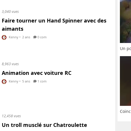
3,040 vues
Faire tourner un Hand Spinner avec des
aimants
Kenny
•
2 ans
0 com
Un po
8,963 vues
Animation avec voiture RC
Kenny
•
5 ans
1 com
Coïnc
12,458 vues
Un troll musclé sur Chatroulette