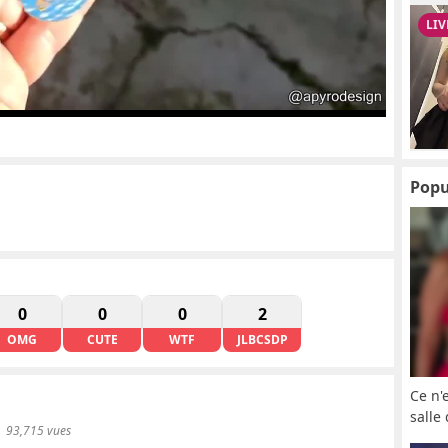
Popu
0
0
0
2
OMG
CUTE
WTF
JLBCSDP
Ce n'
salle
93,715 vues