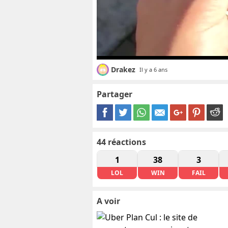
Drakez
Il y a 6 ans
Partager
44
réactions
1
38
3
LOL
WIN
FAIL
A voir