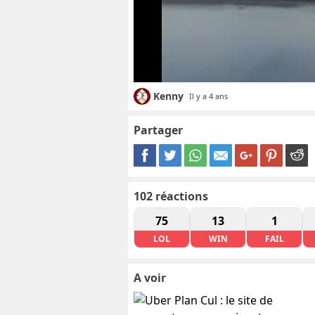
Kenny
Il y a 4 ans
Partager
102
réactions
75
13
1
LOL
WIN
FAIL
A voir