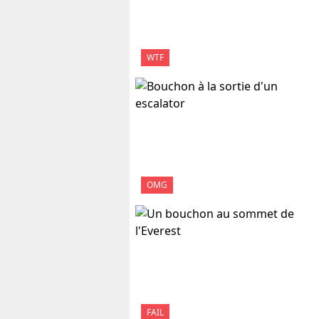
WTF
OMG
FAIL