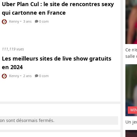
Uber Plan Cul : le site de rencontres sexy
qui cartonne en France
Kenny
•
3 ans
0 com
111,119 vues
Ce n'
salle
Les meilleurs sites de live show gratuits
en 2024
Kenny
•
2 ans
0 com
WI
ion sont désormais fermés.
Un je