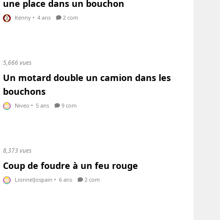
une place dans un bouchon
Kenny
•
4 ans
2 com
5,666 vues
Un motard double un camion dans les
bouchons
Niveo
•
5 ans
9 com
8,373 vues
Coup de foudre à un feu rouge
LionnelJospain
•
6 ans
2 com