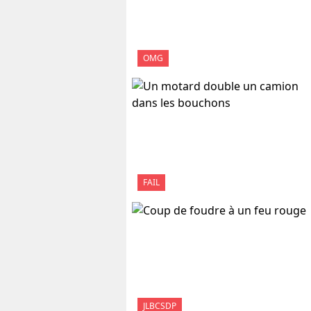
OMG
FAIL
JLBCSDP