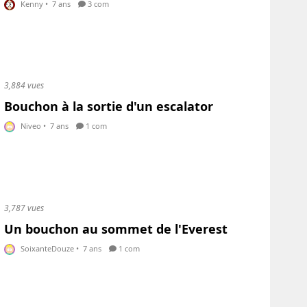
Kenny
•
7 ans
3 com
3,884 vues
Bouchon à la sortie d'un escalator
Niveo
•
7 ans
1 com
3,787 vues
Un bouchon au sommet de l'Everest
SoixanteDouze
•
7 ans
1 com