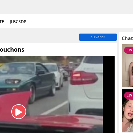
TF
JLBCSDP
suivant
Chat
bouchons