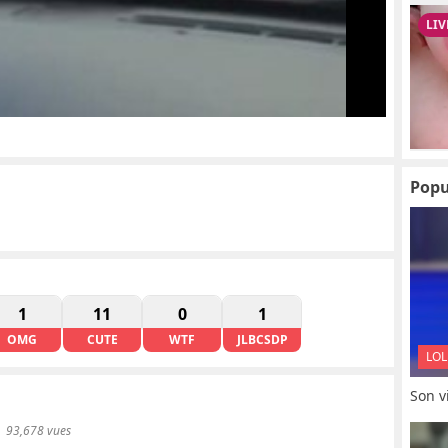
Popu
1
11
0
1
OMG
CUTE
WTF
JLBCSDP
LOL
Son vi
93,678 vues