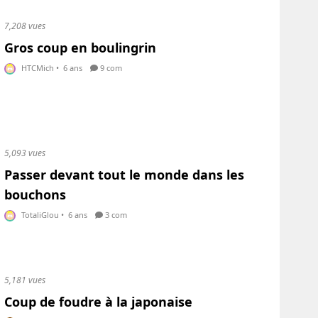
7,208 vues
Gros coup en boulingrin
HTCMich
•
6 ans
9 com
5,093 vues
Passer devant tout le monde dans les
bouchons
TotaliGlou
•
6 ans
3 com
5,181 vues
Coup de foudre à la japonaise