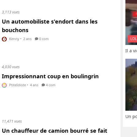
3,113 vues
Un automobiliste s'endort dans les
bouchons
LOL
Kenny
•
2 ans
0 com
Il a 
4,030 vues
Impressionnant coup en boulingrin
PtiteIdiote
•
4 ans
4 com
Un po
11,471 vues
Un chauffeur de camion bourré se fait