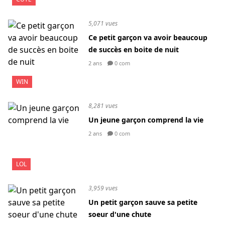
5,071 vues
Ce petit garçon va avoir beaucoup
de succès en boite de nuit
2 ans
0 com
WIN
8,281 vues
Un jeune garçon comprend la vie
2 ans
0 com
LOL
3,959 vues
Un petit garçon sauve sa petite
soeur d'une chute