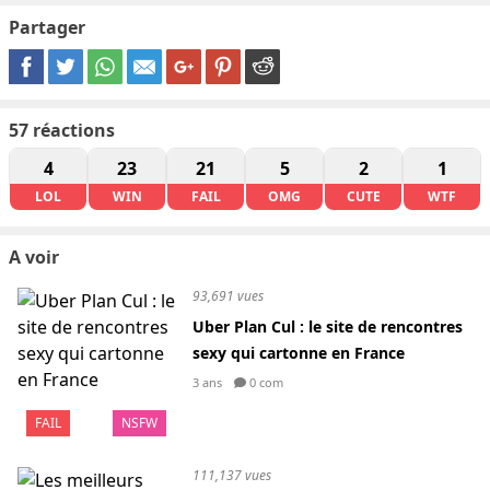
Partager
57
réactions
4
23
21
5
2
1
LOL
WIN
FAIL
OMG
CUTE
WTF
A voir
93,691 vues
Uber Plan Cul : le site de rencontres
sexy qui cartonne en France
3 ans
0 com
FAIL
NSFW
111,137 vues