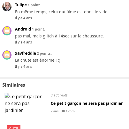
Tulipe
1 point.
En même temps, celui qui filme est dans le vide
Il y a 4 ans
Android
1 point.
pas mal, mais glitch à 14sec sur la chaussure.
Il y a 4 ans
xavfreddie
2 points.
La chute est énorme ! :)
Il y a 4 ans
Similaires
3,186 vues
Ce petit garçon ne sera pas jardinier
2 ans
1 com
CUTE