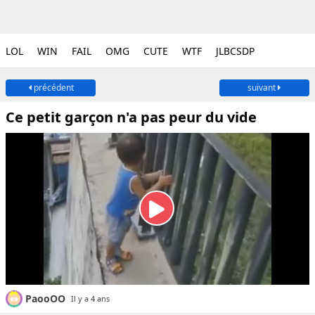
LOL
WIN
FAIL
OMG
CUTE
WTF
JLBCSDP
précédent
suivant
Ce petit garçon n'a pas peur du vide
PaooOO
Il y a 4 ans