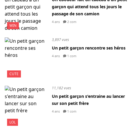
garçon qui attend tous les jours le
passage de son camion
4 ans
2 com
WIN
3,897 vues
Un petit garçon rencontre ses héros
4 ans
1 com
CUTE
11,182 vues
Un petit garçon s'entraine au lancer
sur son petit frère
4 ans
1 com
LOL