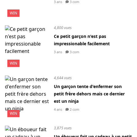
3 ans
3 com
WIN
4,800 vues
Ce petit garçon n'est pas
impressionable facilement
3 ans
3 com
WIN
4,644 vues
Un garçon tente d'enfermer son
petit frère dehors mais ce dernier
est un ninja
4 ans
2 com
WIN
3,875 vues
Un éboueur fait un cadeau à un petit