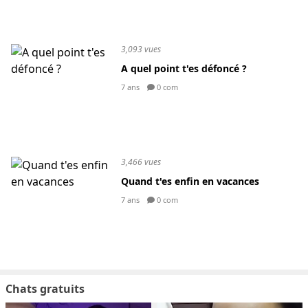
3,093 vues
A quel point t'es défoncé ?
7 ans
0 com
3,466 vues
Quand t'es enfin en vacances
7 ans
0 com
Chats gratuits