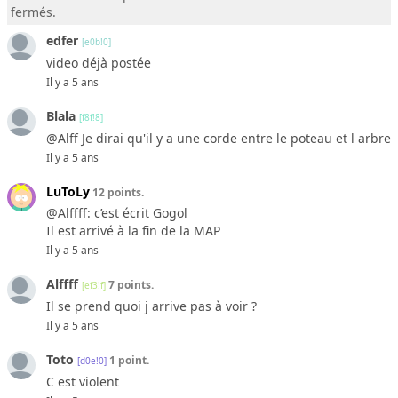
fermés.
edfer
[e0b!0]
video déjà postée
Il y a 5 ans
Blala
[f8f!8]
@Alff Je dirai qu'il y a une corde entre le poteau et l arbre
Il y a 5 ans
LuToLy
12 points.
@Alffff: c’est écrit Gogol
Il est arrivé à la fin de la MAP
Il y a 5 ans
Alffff
7 points.
[ef3!f]
Il se prend quoi j arrive pas à voir ?
Il y a 5 ans
Toto
1 point.
[d0e!0]
C est violent