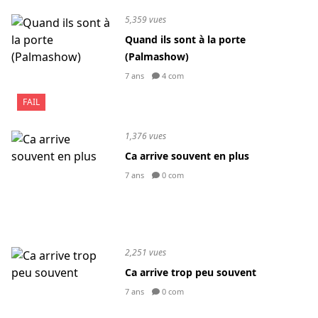
5,359 vues
Quand ils sont à la porte
(Palmashow)
7 ans
4 com
FAIL
1,376 vues
Ca arrive souvent en plus
7 ans
0 com
2,251 vues
Ca arrive trop peu souvent
7 ans
0 com