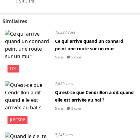
Il y a 5 ans
Similaires
13,227 vues
Ce qui arrive quand un connard
peint une route sur un mur
5 ans
5 com
LOL
7,650 vues
Qu'est-ce que Cendrillon a dit quand
elle est arrivée au bal ?
5 ans
5 com
JLBCSDP
7,245 vues