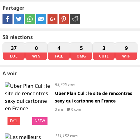
Partager
58
réactions
37
0
4
5
3
9
LOL
WIN
FAIL
OMG
CUTE
WTF
A voir
93,705 vues
Uber Plan Cul : le site de rencontres
sexy qui cartonne en France
3 ans
0 com
FAIL
NSFW
111,152 vues