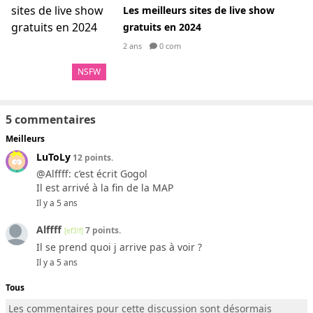
Les meilleurs sites de live show
gratuits en 2024
2 ans
0 com
NSFW
5 commentaires
Meilleurs
LuToLy
12 points.
@Alffff: c’est écrit Gogol
Il est arrivé à la fin de la MAP
Il y a 5 ans
Alffff
7 points.
[ef3!f]
Il se prend quoi j arrive pas à voir ?
Il y a 5 ans
Tous
Les commentaires pour cette discussion sont désormais