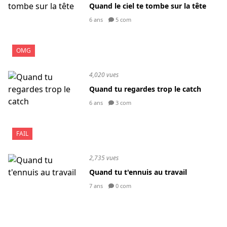
Quand le ciel te tombe sur la tête
6 ans
5 com
OMG
4,020 vues
Quand tu regardes trop le catch
6 ans
3 com
FAIL
2,735 vues
Quand tu t'ennuis au travail
7 ans
0 com