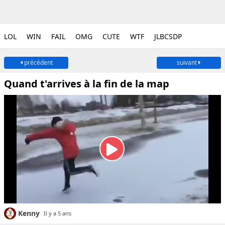
LOL
WIN
FAIL
OMG
CUTE
WTF
JLBCSDP
précédent
suivant
Quand t'arrives à la fin de la map
Kenny
Il y a 5 ans