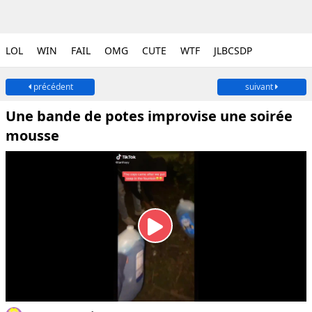
LOL
WIN
FAIL
OMG
CUTE
WTF
JLBCSDP
précédent
suivant
Une bande de potes improvise une soirée
mousse