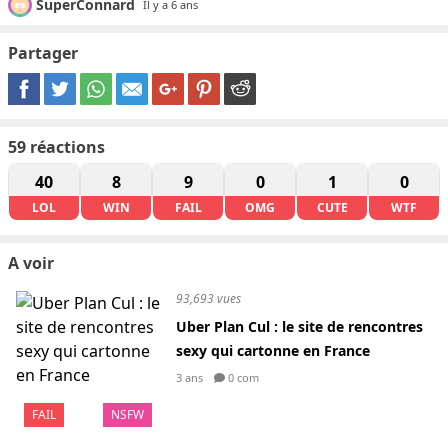
SuperConnard
Il y a 6 ans
Partager
59
réactions
40
8
9
0
1
0
LOL
WIN
FAIL
OMG
CUTE
WTF
A voir
93,693 vues
Uber Plan Cul : le site de rencontres
sexy qui cartonne en France
3 ans
0 com
FAIL
NSFW