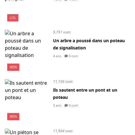
LOL
9,791 vues
Un arbre a poussé dans un poteau
de signalisation
4 ans
0 com
WIN
11,106 vues
Ils sautent entre un pont et un
poteau
5 ans
9 com
WIN
11,994 vues