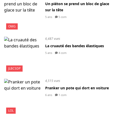
Un piéton se prend un bloc de glace
sur la tête
5 ans
5 com
OMG
6,487 vues
La cruauté des bandes élastiques
5 ans
4 com
JLBCSDP
4,515 vues
Pranker un pote qui dort en voiture
6 ans
1 com
LOL