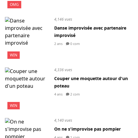
OMG
4,146 vues
Danse improvisée avec partenaire
improvisé
2 ans
0 com
WIN
4,336 vues
Couper une moquette autour d'un
poteau
4 ans
2 com
WIN
4,140 vues
On ne s'improvise pas pompier
4 ans
1 com