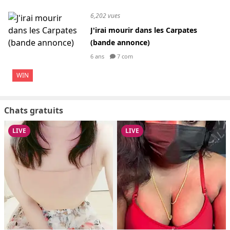
6,202 vues
J'irai mourir dans les Carpates
(bande annonce)
6 ans
7 com
WIN
Chats gratuits