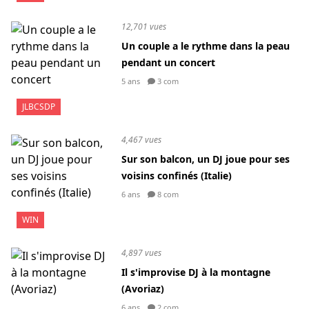
12,701 vues
Un couple a le rythme dans la peau
pendant un concert
5 ans
3 com
JLBCSDP
4,467 vues
Sur son balcon, un DJ joue pour ses
voisins confinés (Italie)
6 ans
8 com
WIN
4,897 vues
Il s'improvise DJ à la montagne
(Avoriaz)
6 ans
2 com