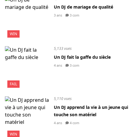
Un DJ de mariage de qualité
3 ans
3 com
WIN
5,133 vues
Un DJ fait la gaffe du siècle
4 ans
3 com
FAIL
5,110 vues
Un DJ apprend la vie à un jeune qui
touche son matériel
4 ans
4 com
WIN