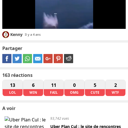
Kenny
Il y a 4 ans
Partager
163
réactions
13
6
11
0
5
2
LOL
WIN
FAIL
OMG
CUTE
WTF
A voir
93,742 vues
Uber Plan Cul : le site de rencontres