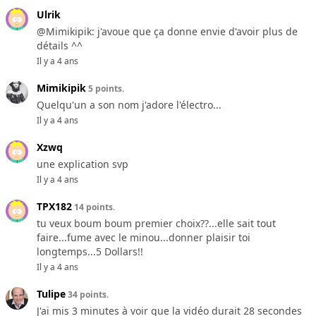
Ulrik
@Mimikipik: j'avoue que ça donne envie d'avoir plus de
détails ^^
Il y a 4 ans
Mimikipik
5 points.
Quelqu'un a son nom j'adore l'électro...
Il y a 4 ans
Xzwq
une explication svp
Il y a 4 ans
TPX182
14 points.
tu veux boum boum premier choix??...elle sait tout
faire...fume avec le minou...donner plaisir toi
longtemps...5 Dollars!!
Il y a 4 ans
Tulipe
34 points.
J'ai mis 3 minutes à voir que la vidéo durait 28 secondes