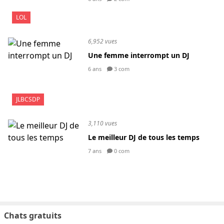
LOL
6,952 vues
Une femme interrompt un DJ
6 ans
3 com
JLBCSDP
3,110 vues
Le meilleur DJ de tous les temps
7 ans
0 com
Chats gratuits