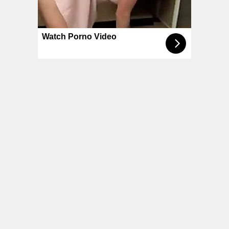
© NoKenny.com 2006/2026
Conditions d'utilisation
•
A propos
•
Contact