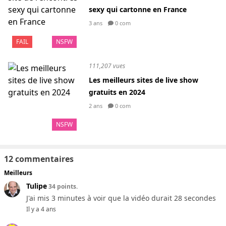
sexy qui cartonne en France
3 ans
0 com
FAIL
NSFW
111,207 vues
Les meilleurs sites de live show
gratuits en 2024
2 ans
0 com
NSFW
12 commentaires
Meilleurs
Tulipe
34 points.
J'ai mis 3 minutes à voir que la vidéo durait 28 secondes
Il y a 4 ans