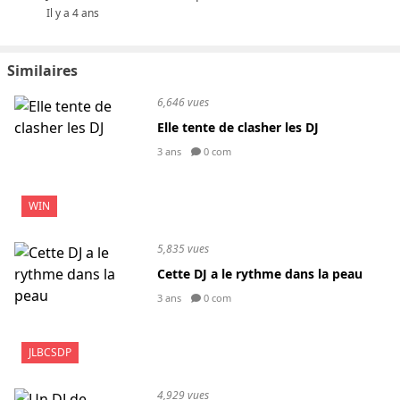
Il y a 4 ans
Similaires
6,646 vues
Elle tente de clasher les DJ
3 ans
0 com
WIN
5,835 vues
Cette DJ a le rythme dans la peau
3 ans
0 com
JLBCSDP
4,929 vues