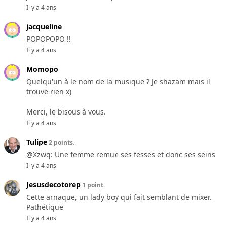
Il y a 4 ans
jacqueline
POPOPOPO !!
Il y a 4 ans
Momopo
Quelqu'un à le nom de la musique ? Je shazam mais il
trouve rien x)
Merci, le bisous à vous.
Il y a 4 ans
Tulipe
2 points.
@Xzwq: Une femme remue ses fesses et donc ses seins
Il y a 4 ans
Jesusdecotorep
1 point.
Cette arnaque, un lady boy qui fait semblant de mixer.
Pathétique
Il y a 4 ans