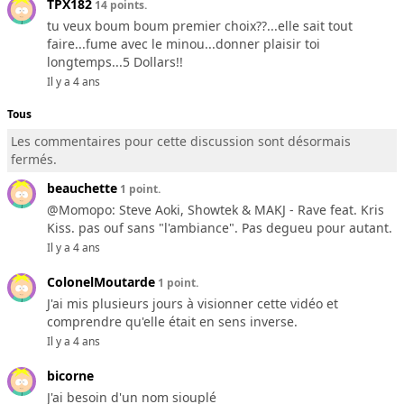
TPX182
14 points.
tu veux boum boum premier choix??...elle sait tout
faire...fume avec le minou...donner plaisir toi
longtemps...5 Dollars!!
Il y a 4 ans
Tous
Les commentaires pour cette discussion sont désormais
fermés.
beauchette
1 point.
@Momopo: Steve Aoki, Showtek & MAKJ - Rave feat. Kris
Kiss. pas ouf sans "l'ambiance". Pas degueu pour autant.
Il y a 4 ans
ColonelMoutarde
1 point.
J'ai mis plusieurs jours à visionner cette vidéo et
comprendre qu'elle était en sens inverse.
Il y a 4 ans
bicorne
J'ai besoin d'un nom siouplé