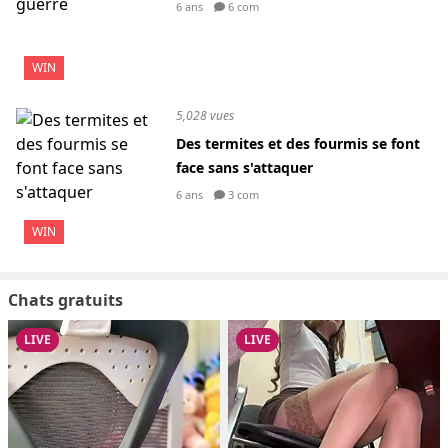
6 ans
6 com
WIN
5,028 vues
Des termites et des fourmis se font
face sans s'attaquer
6 ans
3 com
WIN
Chats gratuits