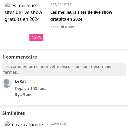
111,177 vues
Les meilleurs sites de live show
gratuits en 2024
2 ans
0 com
NSFW
1 commentaire
Les commentaires pour cette discussion sont désormais
fermés.
LeRat
[596!9]
Déjà vu 100 fois...
Il y a 5 ans
Similaires
5,208 vues