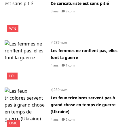
Ce caricaturiste est sans pitié
3 ans
8 com
WIN
4,639 vues
Les femmes ne ronflent pas, elles
font la guerre
4 ans
1 com
LOL
4,230 vues
Les feux tricolores servent pas à
grand chose en temps de guerre
(Ukraine)
4 ans
2 com
OMG