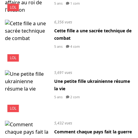
5 ans
1 com
LOL
6,356 vues
Cette fille a une sacrée technique de
combat
5 ans
4 com
LOL
5,691 vues
Une petite fille ukrainienne résume
la vie
5 ans
2 com
LOL
5,432 vues
Comment chaque pays fait la guerre