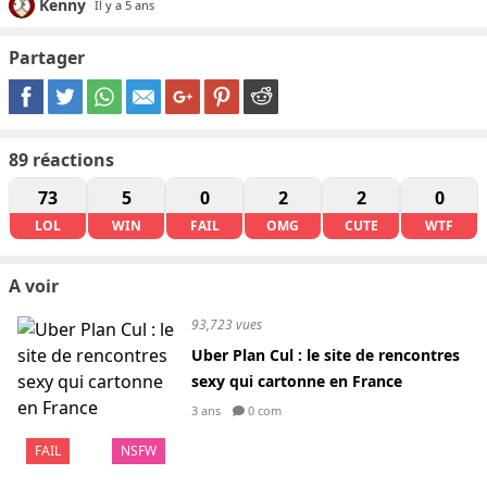
Kenny
Il y a 5 ans
Partager
89
réactions
73
5
0
2
2
0
LOL
WIN
FAIL
OMG
CUTE
WTF
A voir
93,723 vues
Uber Plan Cul : le site de rencontres
sexy qui cartonne en France
3 ans
0 com
FAIL
NSFW