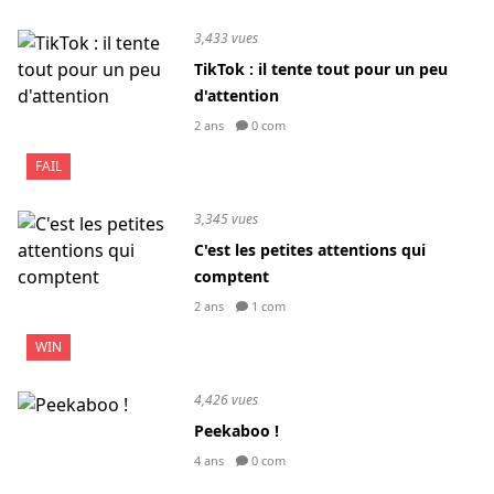
3,433 vues
TikTok : il tente tout pour un peu
d'attention
2 ans
0 com
FAIL
3,345 vues
C'est les petites attentions qui
comptent
2 ans
1 com
WIN
4,426 vues
Peekaboo !
4 ans
0 com