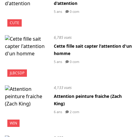
d'attention
5 ans
0 com
CUTE
6,785 vues
Cette fille sait capter l'attention d'un
homme
5 ans
0 com
JLBCSDP
4,133 vues
Attention peinture fraiche (Zach
King)
6 ans
2 com
WIN