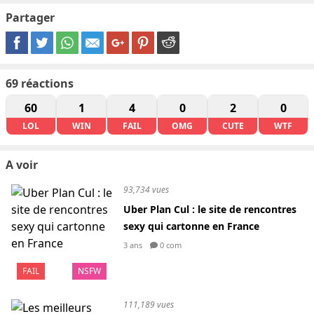
Partager
69
réactions
60
1
4
0
2
0
LOL
WIN
FAIL
OMG
CUTE
WTF
A voir
93,734 vues
Uber Plan Cul : le site de rencontres
sexy qui cartonne en France
3 ans
0 com
FAIL
NSFW
111,189 vues