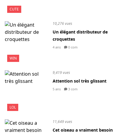
CUTE
10,276 vues
Un élégant distributeur de
croquettes
4 ans
0 com
WIN
9,419 vues
Attention sol très glissant
5 ans
3 com
LOL
11,649 vues
Cet oiseau a vraiment besoin