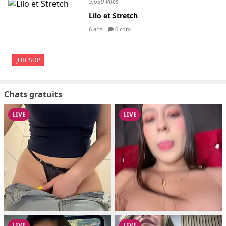
5,639 vues
Lilo et Stretch
6 ans
0 com
JLBCSDP
Chats gratuits