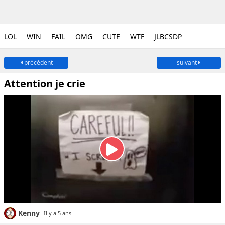
LOL
WIN
FAIL
OMG
CUTE
WTF
JLBCSDP
précédent
suivant
Attention je crie
Kenny
Il y a 5 ans