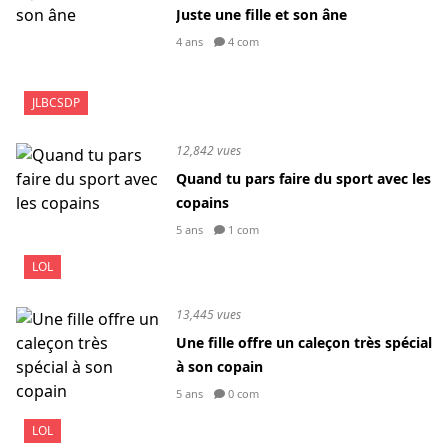
Juste une fille et son âne
4 ans
4 com
JLBCSDP
12,842 vues
Quand tu pars faire du sport avec les
copains
5 ans
1 com
LOL
13,445 vues
Une fille offre un caleçon très spécial
à son copain
5 ans
0 com
LOL