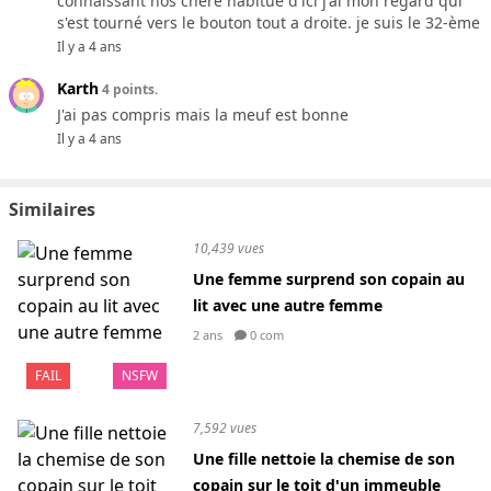
connaissant nos chère habitué d'ici j'ai mon regard qui
s'est tourné vers le bouton tout a droite. je suis le 32-ème
Il y a 4 ans
Karth
4 points.
J'ai pas compris mais la meuf est bonne
Il y a 4 ans
Similaires
10,439 vues
Une femme surprend son copain au
lit avec une autre femme
2 ans
0 com
FAIL
NSFW
7,592 vues
Une fille nettoie la chemise de son
copain sur le toit d'un immeuble