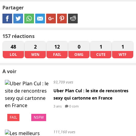
Partager
157
réactions
48
2
12
0
1
1
LOL
WIN
FAIL
OMG
CUTE
WTF
A voir
93,709 vues
Uber Plan Cul : le site de rencontres
sexy qui cartonne en France
3 ans
0 com
FAIL
NSFW
111,160 vues