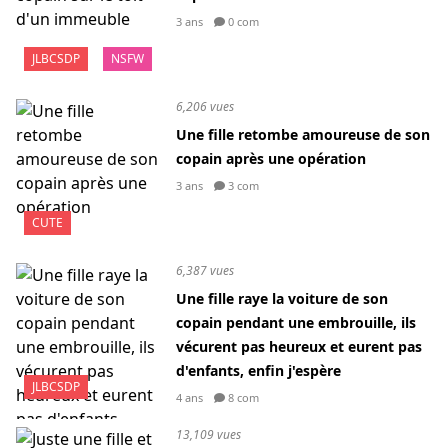
3 ans
0 com
JLBCSDP
NSFW
6,206 vues
Une fille retombe amoureuse de son
copain après une opération
3 ans
3 com
CUTE
6,387 vues
Une fille raye la voiture de son
copain pendant une embrouille, ils
vécurent pas heureux et eurent pas
d'enfants, enfin j'espère
JLBCSDP
4 ans
8 com
13,109 vues