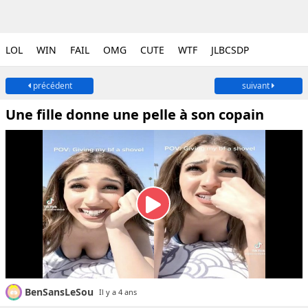
LOL
WIN
FAIL
OMG
CUTE
WTF
JLBCSDP
précédent
suivant
Une fille donne une pelle à son copain
BenSansLeSou
Il y a 4 ans