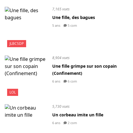
7,165 vues
Une fille, des bagues
5 ans
5 com
JLBCSDP
8,904 vues
Une fille grimpe sur son copain
(Confinement)
6 ans
6 com
LOL
5,730 vues
Un corbeau imite un fille
6 ans
2 com