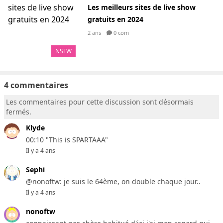
Les meilleurs sites de live show
gratuits en 2024
2 ans
0 com
NSFW
4 commentaires
Les commentaires pour cette discussion sont désormais
fermés.
Klyde
00:10 "This is SPARTAAA"
Il y a 4 ans
Sephi
@nonoftw: je suis le 64ème, on double chaque jour..
Il y a 4 ans
nonoftw