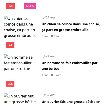
FAIL
NSFW
4,453 vues
Un chien se coince dans une chaise,
ça part en grosse embrouille
3 ans
1 com
LOL
3,699 vues
Un homme se fait embrouiller par
une tortue
4 ans
3 com
LOL
5,036 vues
Un ouvrier fait une grosse bêtise en