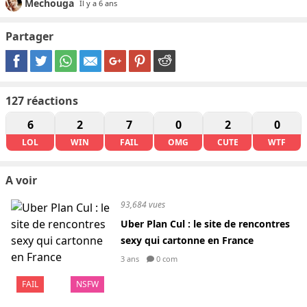
Mechouga
Il y a 6 ans
Partager
127
réactions
6
2
7
0
2
0
LOL
WIN
FAIL
OMG
CUTE
WTF
A voir
93,684 vues
Uber Plan Cul : le site de rencontres
sexy qui cartonne en France
3 ans
0 com
FAIL
NSFW