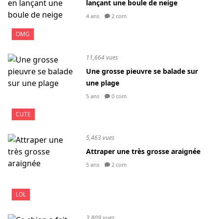
lançant une boule de neige
4 ans
2 com
OMG
11,664 vues
Une grosse pieuvre se balade sur
une plage
5 ans
0 com
CUTE
5,463 vues
Attraper une très grosse araignée
5 ans
2 com
LOL
3,809 vues