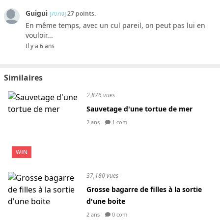
Guigui
27 points.
[707!0]
En même temps, avec un cul pareil, on peut pas lui en
vouloir...
Il y a 6 ans
Similaires
2,876 vues
Sauvetage d'une tortue de mer
2 ans
1 com
WIN
37,180 vues
Grosse bagarre de filles à la sortie
d'une boite
2 ans
0 com