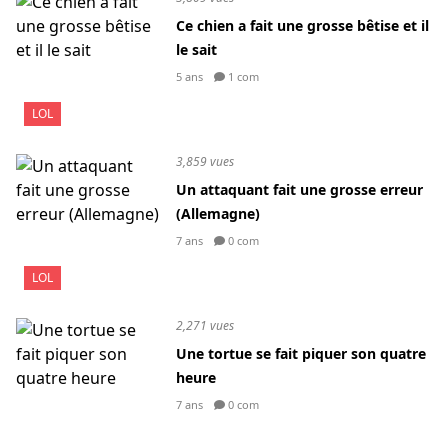
Ce chien a fait une grosse bêtise et il
le sait
5 ans
1 com
LOL
3,859 vues
Un attaquant fait une grosse erreur
(Allemagne)
7 ans
0 com
LOL
2,271 vues
Une tortue se fait piquer son quatre
heure
7 ans
0 com