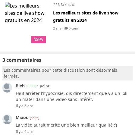
111,127 vues
Les meilleurs sites de live show
gratuits en 2024
2 ans
0 com
NSFW
3 commentaires
Les commentaires pour cette discussion sont désormais
fermés.
Bleh
1 point.
[239!3]
Faut arrêter l’hypocrisie, dis directement que y'a un joli
un mater dans une video sans intérêt.
Il y a 6 ans
Miaou
[dc7!c]
La vidéo aurait mérité une bien meilleur qualité :'(
Il y a 6 ans