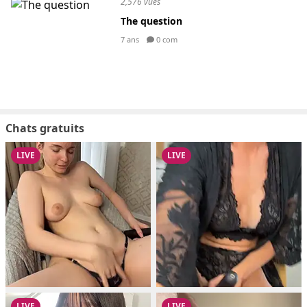
2,576 vues
The question
7 ans
0 com
Chats gratuits