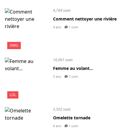
4,769 vues
Comment nettoyer une rivière
4 ans
1 com
OMG
10,061 vues
Femme au volant...
5 ans
7 com
LOL
5,502 vues
Omelette tornade
6 ans
1 com