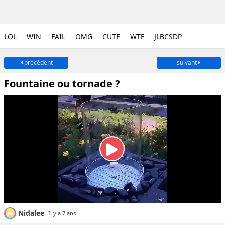
LOL
WIN
FAIL
OMG
CUTE
WTF
JLBCSDP
précédent
suivant
Fountaine ou tornade ?
Nidalee
Il y a 7 ans