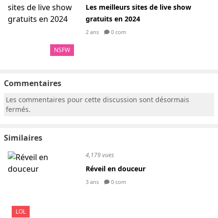
Les meilleurs sites de live show
gratuits en 2024
2 ans
0 com
NSFW
Commentaires
Les commentaires pour cette discussion sont désormais
fermés.
Similaires
4,179 vues
Réveil en douceur
3 ans
0 com
LOL