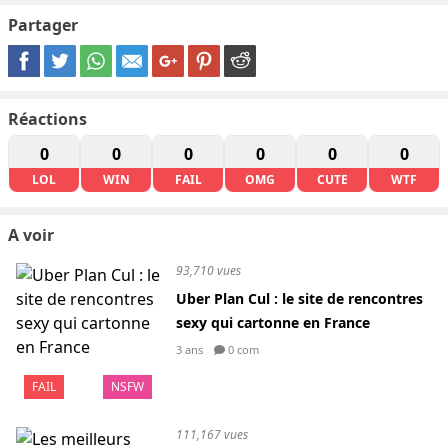
Partager
Réactions
0
0
0
0
0
0
LOL
WIN
FAIL
OMG
CUTE
WTF
A voir
93,710 vues
Uber Plan Cul : le site de rencontres
sexy qui cartonne en France
3 ans
0 com
FAIL
NSFW
111,167 vues