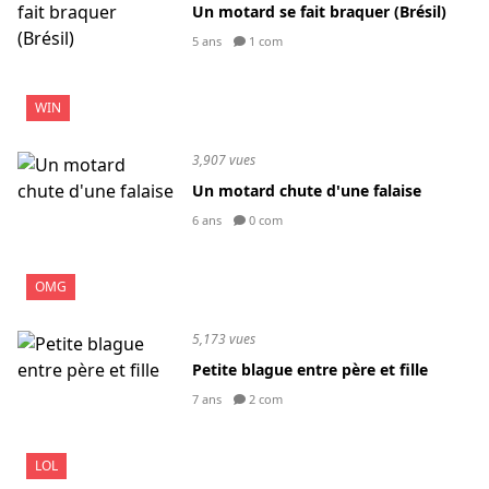
Un motard se fait braquer (Brésil)
5 ans
1 com
WIN
3,907 vues
Un motard chute d'une falaise
6 ans
0 com
OMG
5,173 vues
Petite blague entre père et fille
7 ans
2 com
LOL