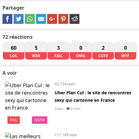
Partager
72
réactions
60
5
3
0
2
0
LOL
WIN
FAIL
OMG
CUTE
WTF
A voir
93,734 vues
Uber Plan Cul : le site de rencontres
sexy qui cartonne en France
3 ans
0 com
FAIL
NSFW
111,189 vues