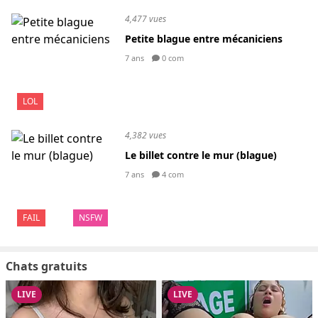
4,477 vues
Petite blague entre mécaniciens
7 ans
0 com
LOL
4,382 vues
Le billet contre le mur (blague)
7 ans
4 com
FAIL
NSFW
Chats gratuits