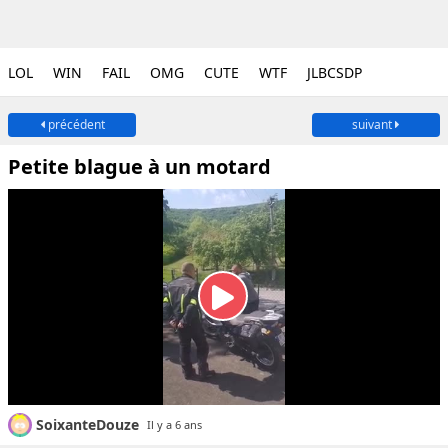
LOL
WIN
FAIL
OMG
CUTE
WTF
JLBCSDP
précédent
suivant
Petite blague à un motard
SoixanteDouze
Il y a 6 ans