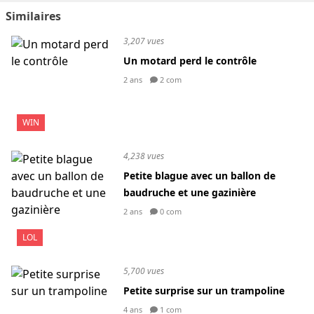
Similaires
3,207 vues
Un motard perd le contrôle
2 ans
2 com
WIN
4,238 vues
Petite blague avec un ballon de
baudruche et une gazinière
2 ans
0 com
LOL
5,700 vues
Petite surprise sur un trampoline
4 ans
1 com