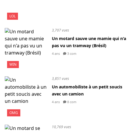
LOL
3,707 vues
Un motard sauve une mamie qui n'a
pas vu un tramway (Brésil)
4 ans
3 com
WIN
3,851 vues
Un automobiliste à un petit soucis
avec un camion
4 ans
8 com
OMG
10,769 vues