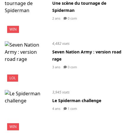
Une scène du tournage de
Spiderman
2 ans
0 com
WIN
4,482 vues
Seven Nation Army : version road
rage
3 ans
0 com
LOL
3,945 vues
Le Spiderman challenge
4 ans
1 com
WIN