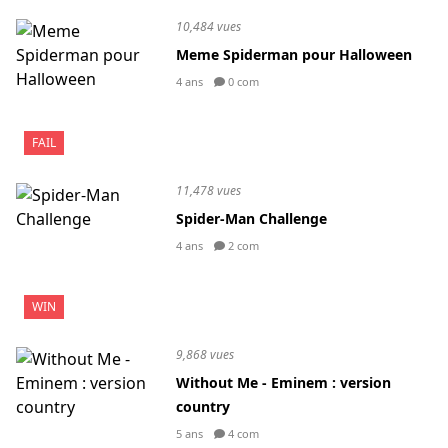
10,484 vues
Meme Spiderman pour Halloween
4 ans
0 com
FAIL
11,478 vues
Spider-Man Challenge
4 ans
2 com
WIN
9,868 vues
Without Me - Eminem : version
country
5 ans
4 com