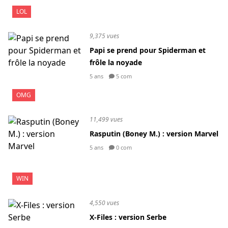
LOL
9,375 vues
Papi se prend pour Spiderman et
frôle la noyade
5 ans
5 com
OMG
11,499 vues
Rasputin (Boney M.) : version Marvel
5 ans
0 com
WIN
4,550 vues
X-Files : version Serbe