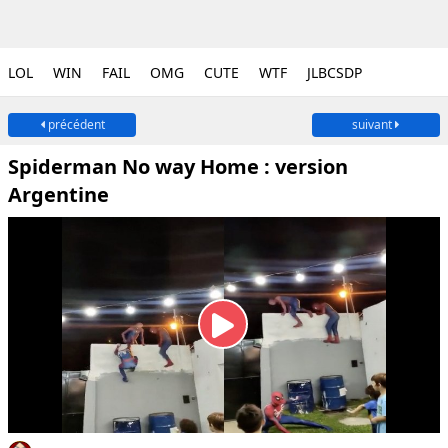
LOL
WIN
FAIL
OMG
CUTE
WTF
JLBCSDP
précédent
suivant
Spiderman No way Home : version
Argentine