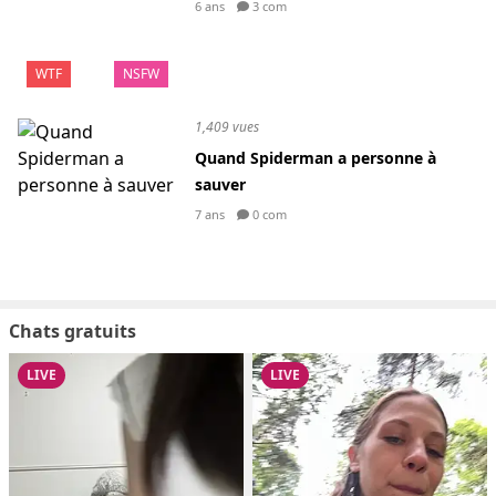
6 ans
3 com
WTF
NSFW
1,409 vues
Quand Spiderman a personne à
sauver
7 ans
0 com
Chats gratuits