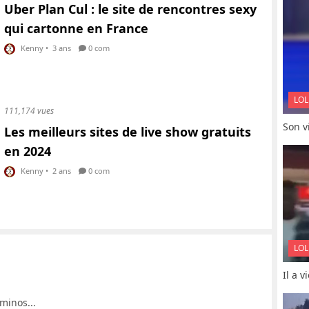
Uber Plan Cul : le site de rencontres sexy
qui cartonne en France
Kenny
•
3 ans
0 com
LOL
111,174 vues
Son vi
Les meilleurs sites de live show gratuits
en 2024
Kenny
•
2 ans
0 com
LOL
Il a 
minos...