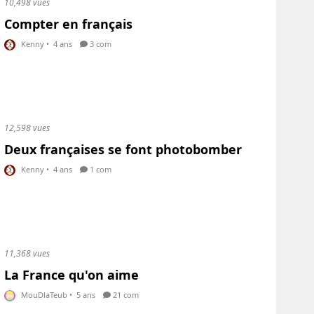
10,498 vues
Compter en français
Kenny
•
4 ans
3 com
12,598 vues
Deux françaises se font photobomber
Kenny
•
4 ans
1 com
11,368 vues
La France qu'on aime
MouDlaTeub
•
5 ans
21 com