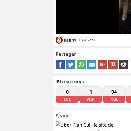
Kenny
Il y a 6 ans
Partager
99
réactions
0
1
94
LOL
WIN
FAIL
A voir