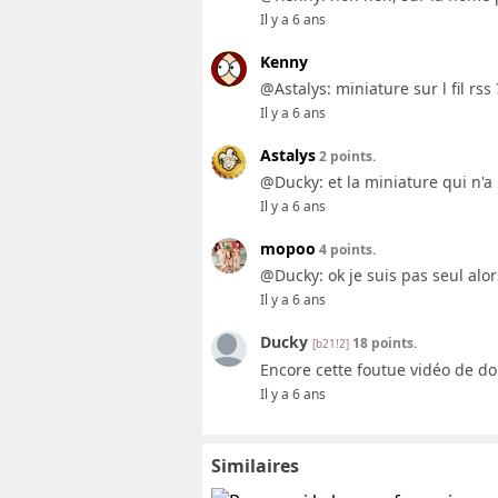
Il y a 6 ans
Kenny
@Astalys: miniature sur l fil rss ?
Il y a 6 ans
Astalys
2 points.
@Ducky: et la miniature qui n'a 
Il y a 6 ans
mopoo
4 points.
@Ducky: ok je suis pas seul alor
Il y a 6 ans
Ducky
18 points.
[b21!2]
Encore cette foutue vidéo de do
Il y a 6 ans
Similaires