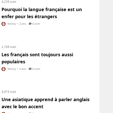
4,239 vues
Pourquoi la langue française est un
enfer pour les étrangers
Kenny
•
2 ans
0 com
3,748 vues
Les français sont toujours aussi
populaires
Kenny
•
2 ans
0 com
4,819 vues
Une asiatique apprend à parler anglais
avec le bon accent