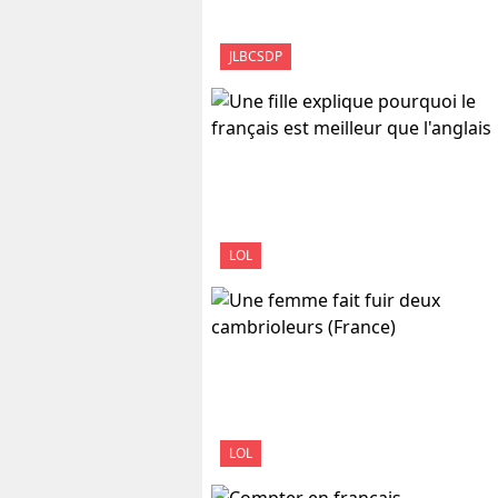
JLBCSDP
LOL
LOL