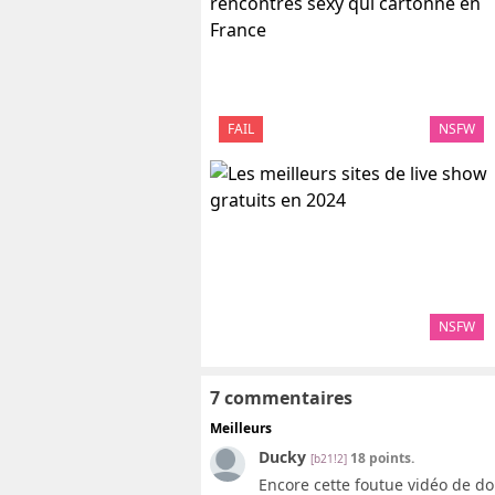
FAIL
NSFW
NSFW
7 commentaires
Meilleurs
Ducky
18 points.
[b21!2]
Encore cette foutue vidéo de do