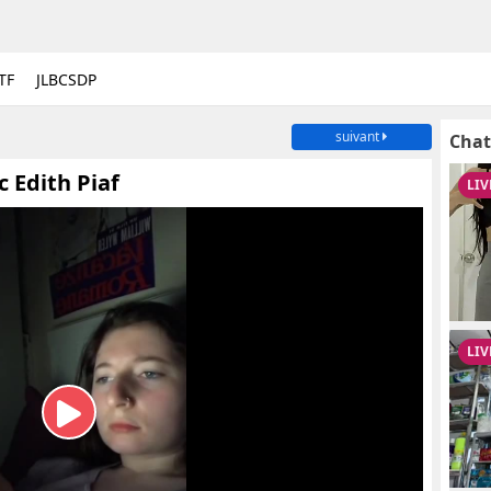
TF
JLBCSDP
suivant
Chat
 Edith Piaf