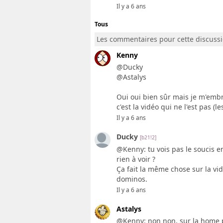
Il y a 6 ans
Tous
Les commentaires pour cette discuss
Kenny
@Ducky
@Astalys
Oui oui bien sûr mais je m'embro
c'est la vidéo qui ne l'est pas (
Il y a 6 ans
Ducky
[b21!2]
@Kenny: tu vois pas le soucis en
rien à voir ?
Ça fait la même chose sur la vi
dominos.
Il y a 6 ans
Astalys
@Kenny: non non, sur la home pa