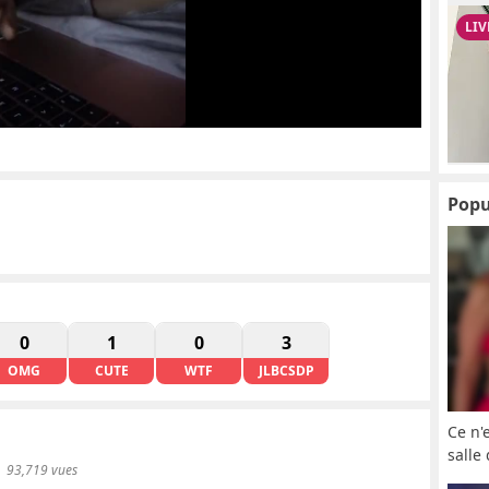
Popu
0
1
0
3
OMG
CUTE
WTF
JLBCSDP
Ce n'
salle
93,719 vues