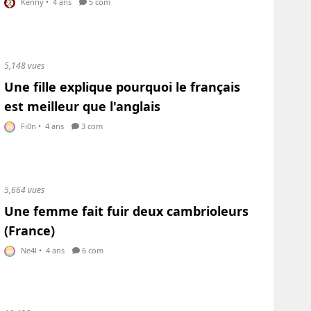
Kenny
•
4 ans
5 com
5,148 vues
Une fille explique pourquoi le français
est meilleur que l'anglais
Fi0n
•
4 ans
3 com
5,664 vues
Une femme fait fuir deux cambrioleurs
(France)
Ne4l
•
4 ans
6 com