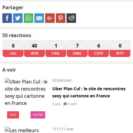
Partager
55
réactions
0
40
1
7
6
0
LOL
WIN
FAIL
OMG
CUTE
WTF
A voir
93,664 vues
Uber Plan Cul : le site de rencontres
sexy qui cartonne en France
3 ans
0 com
FAIL
NSFW
111,111 vues