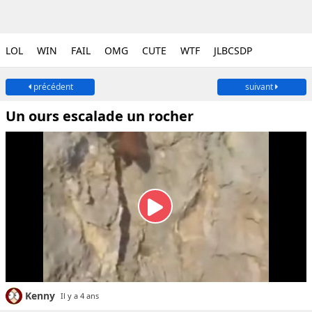
LOL
WIN
FAIL
OMG
CUTE
WTF
JLBCSDP
précédent
suivant
Un ours escalade un rocher
Kenny
Il y a 4 ans