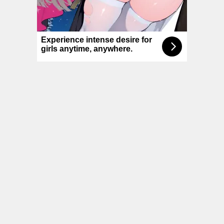
© NoKenny.com 2006/2026
Conditions d'utilisation
•
A propos
•
Contact