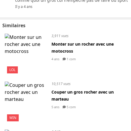
comme quoi un gros cul n'empêche pas de faire du sport
Il y a 4 ans
Similaires
3,911 vues
Monter sur un rocher avec une
motocross
4 ans
1 com
LOL
10,517 vues
Couper un gros rocher avec un
marteau
5 ans
5 com
WIN