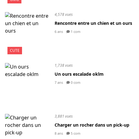
4,578 vues
Rencontre entre un chien et un ours
6 ans
1 com
CUTE
1,738 vues
Un ours escalade oklm
7 ans
0 com
3,881 vues
Charger un rocher dans un pick-up
8 ans
5 com