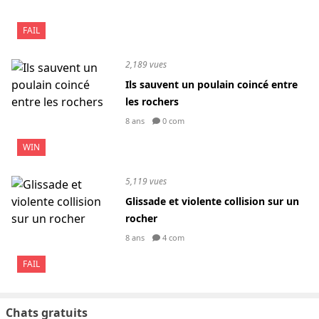
FAIL
2,189 vues
Ils sauvent un poulain coincé entre
les rochers
8 ans
0 com
WIN
5,119 vues
Glissade et violente collision sur un
rocher
8 ans
4 com
FAIL
Chats gratuits