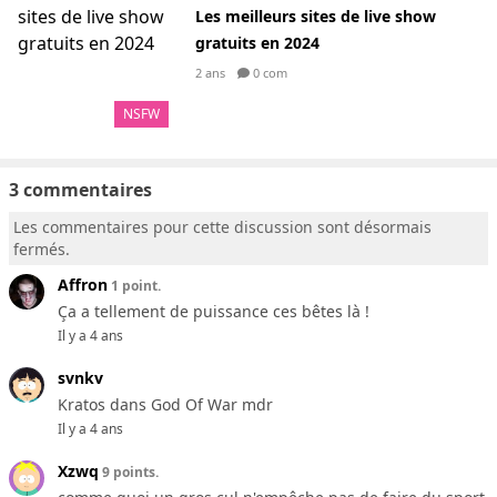
Les meilleurs sites de live show
gratuits en 2024
2 ans
0 com
NSFW
3 commentaires
Les commentaires pour cette discussion sont désormais
fermés.
Affron
1 point.
Ça a tellement de puissance ces bêtes là !
Il y a 4 ans
svnkv
Kratos dans God Of War mdr
Il y a 4 ans
Xzwq
9 points.