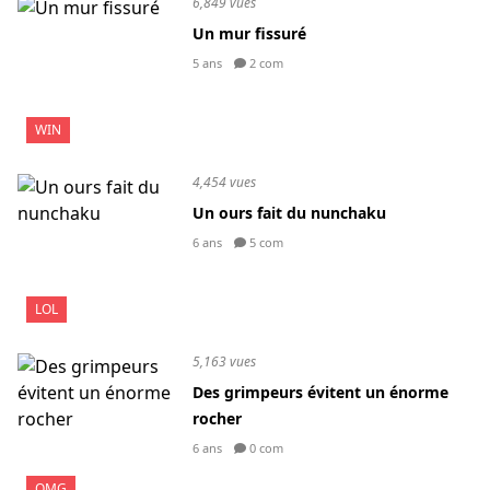
6,849 vues
Un mur fissuré
5 ans
2 com
WIN
4,454 vues
Un ours fait du nunchaku
6 ans
5 com
LOL
5,163 vues
Des grimpeurs évitent un énorme
rocher
6 ans
0 com
OMG