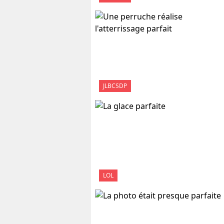
JLBCSDP
LOL