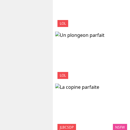
LOL
LOL
JLBCSDP
NSFW