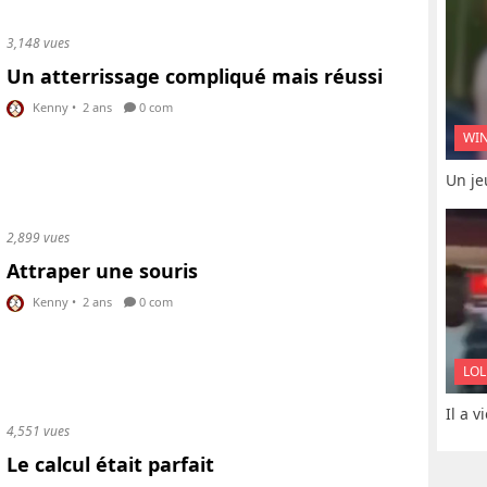
3,148 vues
Un atterrissage compliqué mais réussi
Kenny
•
2 ans
0 com
WI
Un je
2,899 vues
Attraper une souris
Kenny
•
2 ans
0 com
LOL
Il a 
4,551 vues
Le calcul était parfait