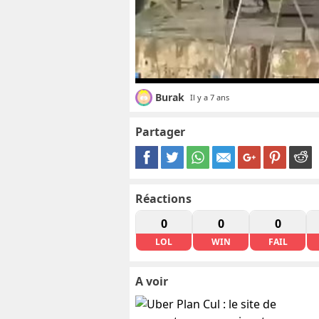
Burak
Il y a 7 ans
Partager
Réactions
0
0
0
LOL
WIN
FAIL
A voir