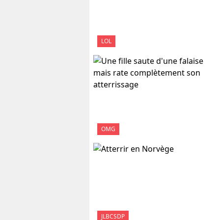
LOL
OMG
JLBCSDP