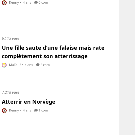
Kenny
•
4 ans
0 com
6,115 vues
Une fille saute d'une falaise mais rate
complètement son atterrissage
MaTouf
•
4 ans
2 com
7,218 vues
Atterrir en Norvège
Kenny
•
4 ans
1 com