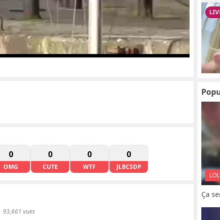
Popu
0
0
0
0
OMG
CUTE
WTF
JLBCSDP
LOL
Ça se
93,661 vues