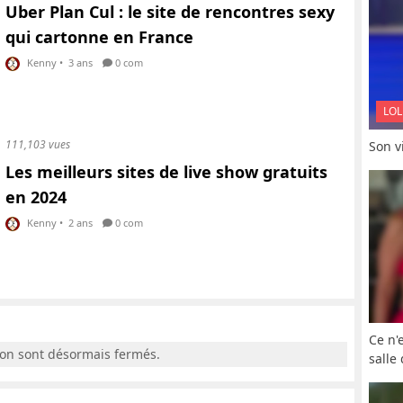
Uber Plan Cul : le site de rencontres sexy
qui cartonne en France
Kenny
•
3 ans
0 com
LOL
111,103 vues
Son vi
Les meilleurs sites de live show gratuits
en 2024
Kenny
•
2 ans
0 com
Ce n'
ion sont désormais fermés.
salle