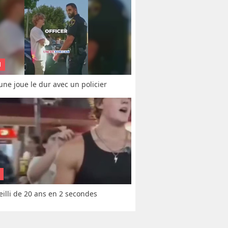
N
une joue le dur avec un policier
vieilli de 20 ans en 2 secondes