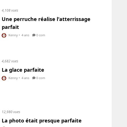
4,108 vues
Une perruche réalise l'atterrissage
parfait
Kenny
•
4 ans
0 com
4,682 vues
La glace parfaite
Kenny
•
4 ans
0 com
12,980 vues
La photo était presque parfaite