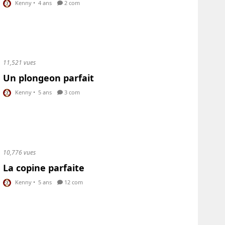
Kenny
•
4 ans
2 com
11,521 vues
Un plongeon parfait
Kenny
•
5 ans
3 com
10,776 vues
La copine parfaite
Kenny
•
5 ans
12 com